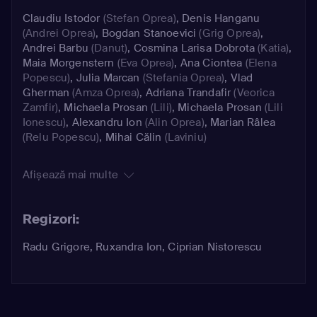
Claudiu Istodor
(Stefan Oprea)
,
Denis Hanganu
(Andrei Oprea)
,
Bogdan Stanoevici
(Grig Oprea)
,
Andrei Barbu
(Danut)
,
Cosmina Larisa Dobrota
(Katia)
,
Maia Morgenstern
(Eva Oprea)
,
Ana Ciontea
(Elena
Popescu)
,
Julia Marcan
(Stefania Oprea)
,
Vlad
Gherman
(Amza Oprea)
,
Adriana Trandafir
(Veorica
Zamfir)
,
Michaela Prosan
(Lili)
,
Michaela Prosan
(Lili
Ionescu)
,
Alexandru Ion
(Alin Oprea)
,
Marian Râlea
(Relu Popescu)
,
Mihai Călin
(Laviniu)
Afișează mai multe
Regizori:
Radu Grigore, Ruxandra Ion, Ciprian Nistorescu