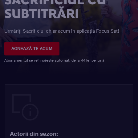
SACRIFICIUL CU
SUBTITRĂRI
Urmăriți Sacrificiul chiar acum în aplicația Focus Sat!
AONEAZĂ-TE ACUM
Abonamentul se reînnoiește automat, de la 44 lei pe lună
Actorii din sezon: