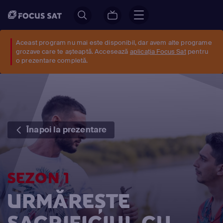
Aceast program nu mai este disponibil, dar avem alte programe
grozave care te așteaptă. Accesează
aplicația Focus Sat
pentru
o prezentare completă.
Înapoi la prezentare
SEZON 1
URMĂREȘTE