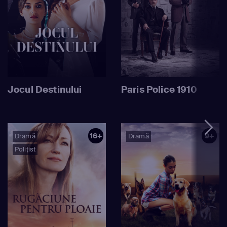
Jocul Destinului
Paris Police 1910
16+
9+
Dramă
Dramă
Polițist