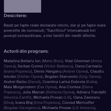
Descriere:
Bazat pe fapte reale declarate istoric, dar şi pe fapte reale
povestite de cunoscuţi, "Sacrificiul" intercalează trei
poveşti extraordinare, a trei familii din medii diferite.
Actorii din program:
Madalina Bellariu Ion
(Maria Brun)
,
Vlad Gherman
(Amza
Oprea)
,
Serban Gomoi
(Victor Badescu)
,
Oana Carmaciu
(Ioana Popescu)
,
Denis Hanganu
(Andrei Oprea)
,
Claudiu
Istodor
(Stefan Oprea)
,
Bogdan Stanoevici
(Grig Oprea)
,
Andrei Barbu
(Danut)
,
Cosmina Larisa Dobrota
(Katia)
,
Maia Morgenstern
(Eva Oprea)
,
Ana Ciontea
(Elena
Popescu)
,
Julia Marcan
(Stefania Oprea)
,
Adriana Trandafir
(Veorica Zamfir)
,
Michaela Prosan
(Lili)
,
Oana Zavoranu
(Diva)
,
Ioana Blaj
(Irina Popescu)
,
Conrad Mericoffer
(Bogdan Georgescu)
,
Michaela Prosan
(Lili Ionescu)
,