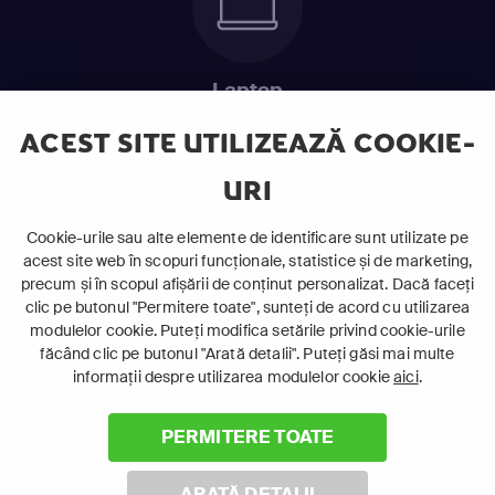
Laptop
Intră în pat și urmărește acel episod incitant.
ACEST SITE UTILIZEAZĂ COOKIE-
URI
ABONEAZĂ-TE ACUM
Cookie-urile sau alte elemente de identificare sunt utilizate pe
acest site web în scopuri funcționale, statistice și de marketing,
Cerințe de sistem
precum și în scopul afișării de conținut personalizat. Dacă faceți
clic pe butonul "Permitere toate", sunteți de acord cu utilizarea
modulelor cookie. Puteți modifica setările privind cookie-urile
făcând clic pe butonul "Arată detalii". Puteți găsi mai multe
informații despre utilizarea modulelor cookie
aici
.
PERMITERE TOATE
©
2026 Canal+ Luxembourg S. à r.l. - Toate drepturile rezervate
Focus Sat este o marcă înregistrată aparținând Canal+
ARATĂ DETALII