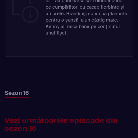
iar Laura încearcă să-i binedispună
pe cumpărători cu cacao fierbinte și
umbrele. Brandi își schimbă planurile
pentru o șansă la un câștig mare.
Kenny își riscă banii pe conținutul
unui fișet.
Sezon 16
Vezi următoarele episoade din
sezon 16