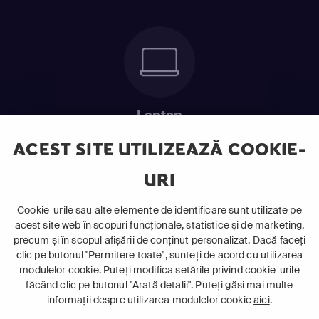
Laptop
Intră în pat și urmărește acel episod incitant.
ACEST SITE UTILIZEAZĂ COOKIE-
URI
ABONEAZĂ-TE ACUM
Cookie-urile sau alte elemente de identificare sunt utilizate pe
acest site web în scopuri funcționale, statistice și de marketing,
Cerințe de sistem
precum și în scopul afișării de conținut personalizat. Dacă faceți
clic pe butonul "Permitere toate", sunteți de acord cu utilizarea
modulelor cookie. Puteți modifica setările privind cookie-urile
făcând clic pe butonul "Arată detalii". Puteți găsi mai multe
informații despre utilizarea modulelor cookie
aici
.