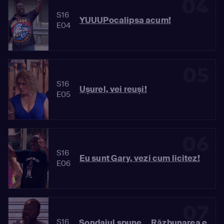
04
S16
YUUUPocalipsa acum!
E04
05
S16
Ușurel, vei reuși!
E05
06
S16
Eu sunt Gary, vezi cum licitez!
E06
07
S16
Sondajul spune... Răzbunarea e