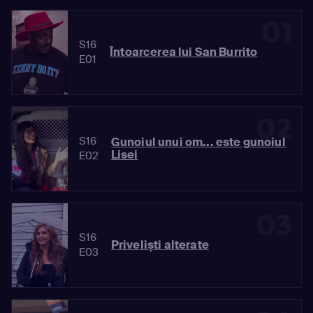
01
S16
Întoarcerea lui San Burrito
E01
02
S16
Gunoiul unui om... este gunoiul
Lisei
E02
03
S16
Priveliști alterate
E03