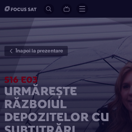
Înapoi la prezentare
S16 E03
URMĂREȘTE
RĂZBOIUL
DEPOZITELOR CU
SUBTITRĂRI