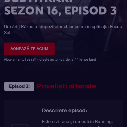
SEZON 16, EPISOD 3
Urmăriți Războiul depozitelor chiar acum în aplicația Focus
Sat!
AONEAZĂ-TE ACUM
Abonamentul se reînnoiește automat, de la 44 lei pe lună
Priveliști alterate
Episod 3:
Descriere episod:
Este o zi rece și umedă în Banning,