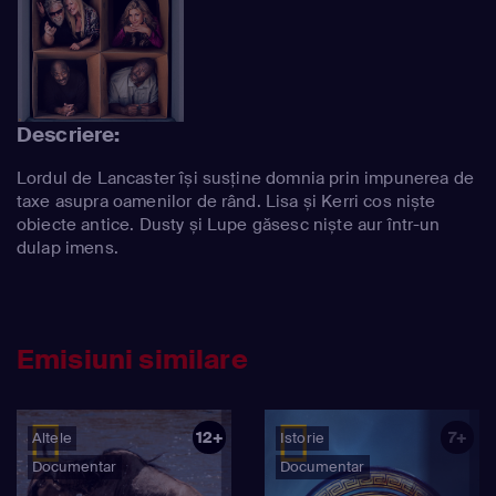
Descriere:
Lordul de Lancaster își susține domnia prin impunerea de
taxe asupra oamenilor de rând. Lisa și Kerri cos niște
obiecte antice. Dusty și Lupe găsesc niște aur într-un
dulap imens.
Emisiuni similare
12+
7+
Altele
Istorie
Documentar
Documentar