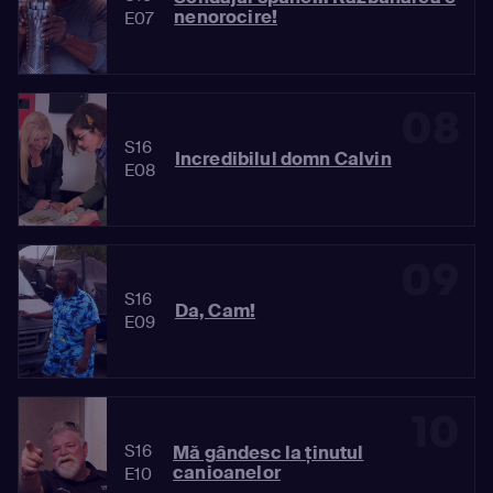
nenorocire!
E07
08
S16
Incredibilul domn Calvin
E08
09
S16
Da, Cam!
E09
10
S16
Mă gândesc la ținutul
canioanelor
E10