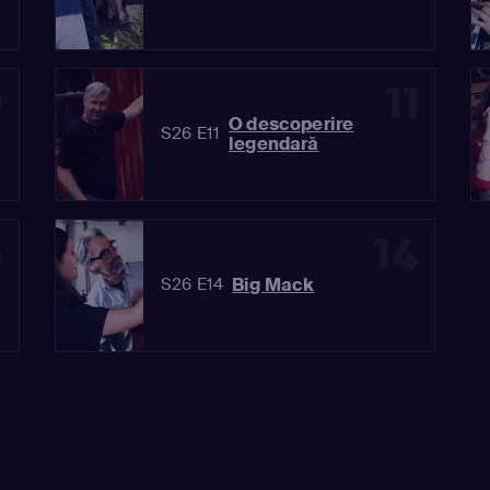
0
11
O descoperire
S26 E11
legendară
3
14
Big Mack
S26 E14