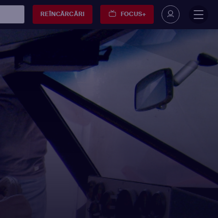
REÎNCĂRCĂRI
FOCUS+