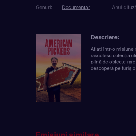
Genuri:
Documentar
Anul difuză
Descriere:
Aflați într-o misiune
răscolesc colecția u
plină de obiecte rare
descoperă pe furiș o
Emisiuni similare