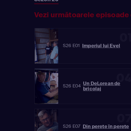
Vezi următoarele episoade 
0
Imperiul lui Evel
S26 E01
0
Un DeLorean de
S26 E04
bricolaj
0
Din perete în perete
S26 E07