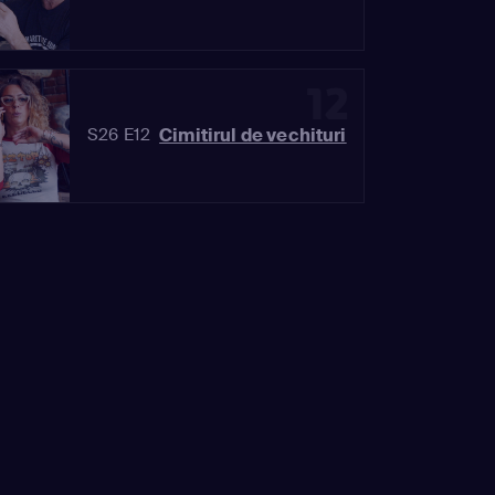
12
Cimitirul de vechituri
S26 E12