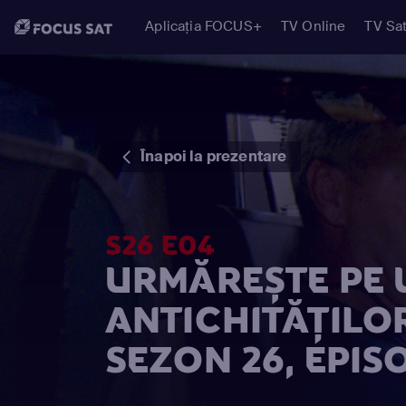
Aplicația FOCUS+
TV Online
TV Sat
Înapoi la prezentare
S26 E04
URMĂREȘTE PE 
ANTICHITĂȚILO
SEZON 26, EPIS