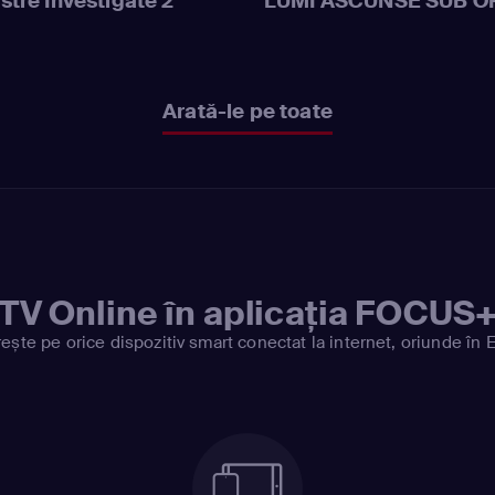
stre Investigate 2
LUMI ASCUNSE SUB O
Arată-le pe toate
TV Online în aplicația FOCUS
ește pe orice dispozitiv smart conectat la internet, oriunde în 