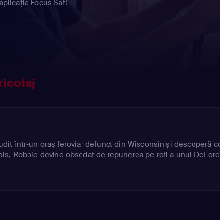
aplicația Focus Sat!
icolaj
rudit într-un oraș feroviar defunct din Wisconsin și descoperă 
linois, Robbie devine obsedat de repunerea pe roți a unui DeLor