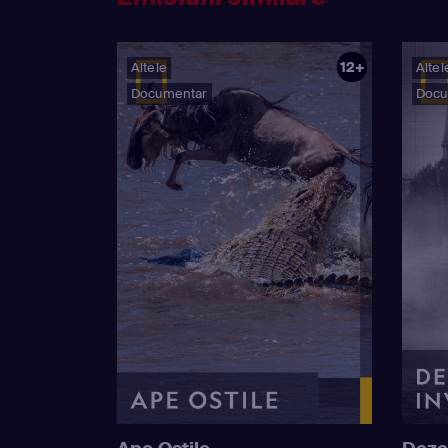
12+
Altele
Altel
Documentar
Docu