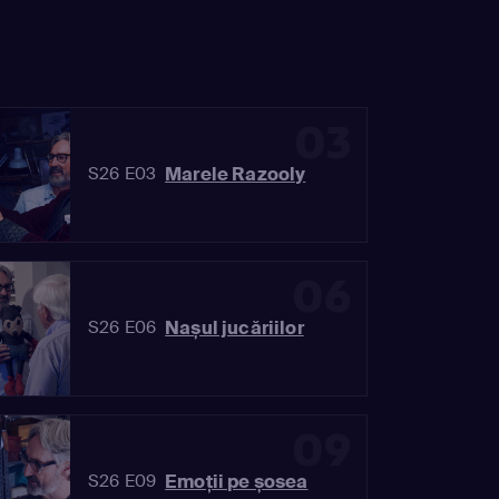
03
Marele Razooly
S26 E03
06
Nașul jucăriilor
S26 E06
09
Emoții pe șosea
S26 E09