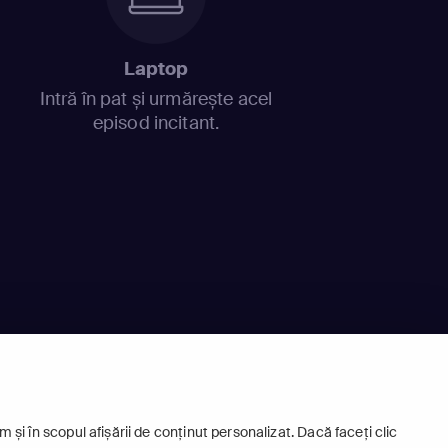
Laptop
Intră în pat și urmărește acel
episod incitant.
 și în scopul afișării de conținut personalizat. Dacă faceți clic