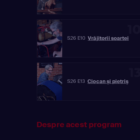
1
Vrăjitorii soartei
S26 E10
1
Ciocan și pietriș
S26 E13
Despre acest program