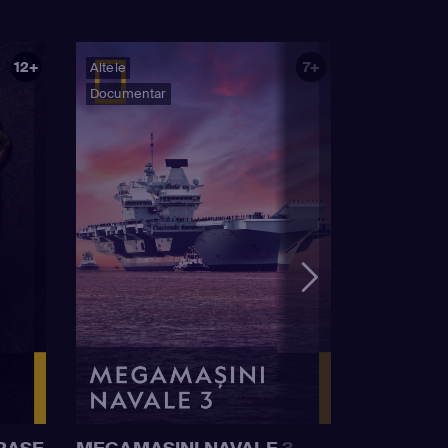
12+
7+
Altele
Documentar