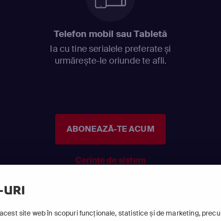
Telefon mobil sau Tabletă
Ia cu tine serialele preferate și
urmărește-le oriunde te afli.
ABONEAZĂ-TE ACUM
Cerințe de sistem
-URI
acest site web în scopuri funcționale, statistice și de marketing, precum