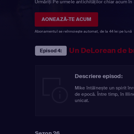
Urmăriți Pe urmele antichităților chiar acum în 
AONEAZĂ-TE ACUM
Abonamentul se reînnoiește automat, de la 44 lei pe lună
Un DeLorean de br
Episod 4:
Descriere episod:
Mike întâlnește un spirit în
de epocă. Între timp, în Il
unicat.
Sezon 26