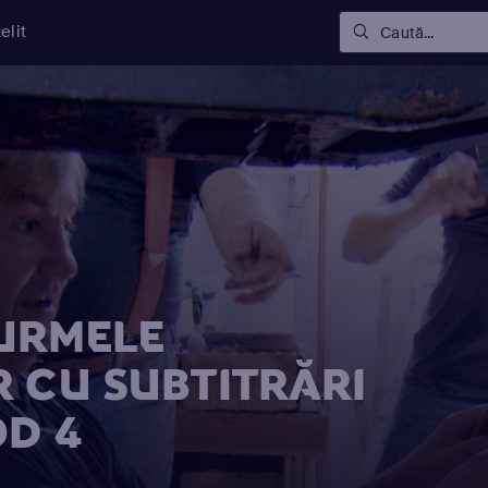
elit
Caută...
URMELE
R CU SUBTITRĂRI
OD 4