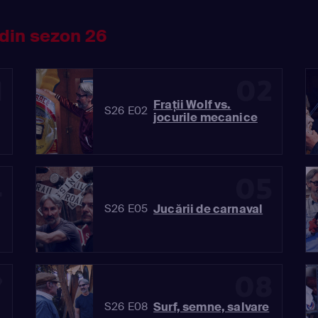
din sezon 26
1
02
Frații Wolf vs.
S26 E02
jocurile mecanice
4
05
Jucării de carnaval
S26 E05
7
08
Surf, semne, salvare
S26 E08