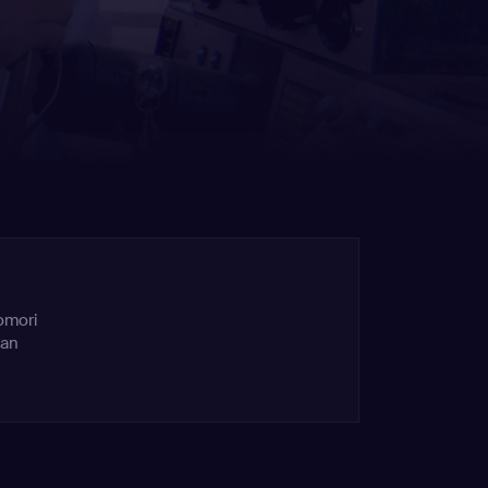
comori
ean