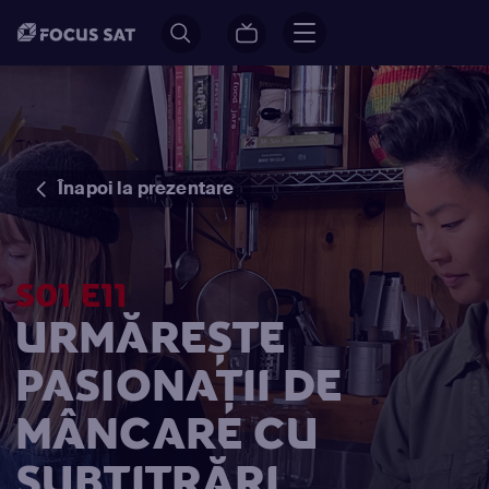
Înapoi la prezentare
S01 E11
URMĂREȘTE
PASIONAȚII DE
MÂNCARE CU
SUBTITRĂRI