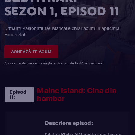
SEZON 1, EPISOD 11
Urmăriți Pasionații De Mâncare chiar acum în aplicația
Focus Sat!
AONEAZĂ-TE ACUM
Abonamentul se reînnoiește automat, de la 44 lei pe lună
Maine Island: Cina din
Episod
hambar
11:
Descriere episod:
Kristen Kish călătorește spre Insula