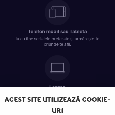
Telefon mobil sau Tabletă
Ia cu tine serialele preferate și urmărește-le
oriunde te afli.
Laptop
Intră în pat și urmărește acel episod incitant.
ACEST SITE UTILIZEAZĂ COOKIE-
URI
ABONEAZĂ-TE ACUM