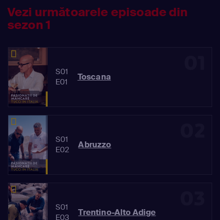
Vezi următoarele episoade din
sezon 1
01
S01
Toscana
E01
02
S01
Abruzzo
E02
03
S01
Trentino-Alto Adige
E03