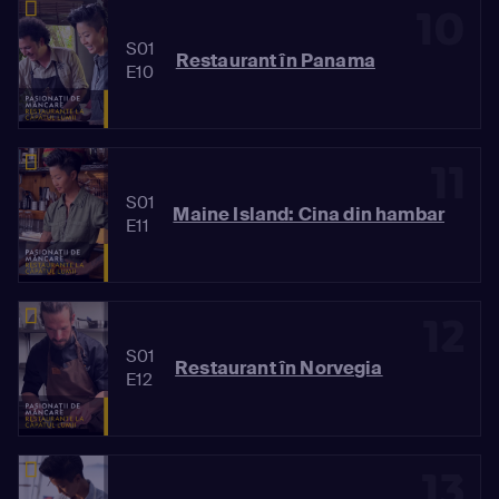
10
S01
Restaurant în Panama
E10
11
S01
Maine Island: Cina din hambar
E11
12
S01
Restaurant în Norvegia
E12
13