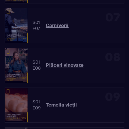
07
S01
Carnivorii
E07
08
S01
Plăceri vinovate
E08
09
S01
Temelia vieții
E09