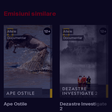
Emisiuni similare
12+
12+
Altele
Altele
Documentar
Documentar
Ape Ostile
Dezastre Investigate
2