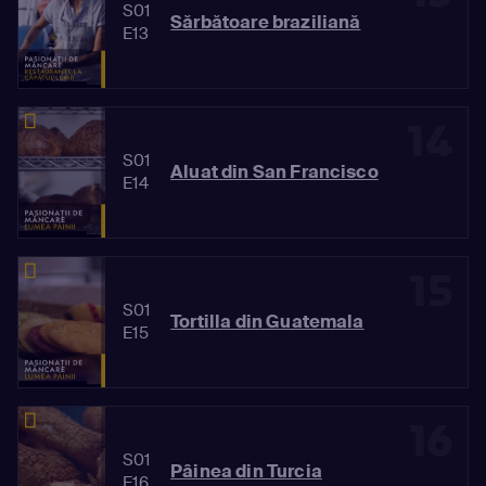
S01
Sărbătoare braziliană
E13
14
S01
Aluat din San Francisco
E14
15
S01
Tortilla din Guatemala
E15
16
S01
Pâinea din Turcia
E16