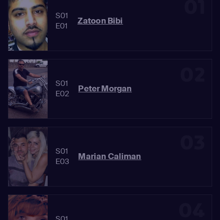
01
S01
Zatoon Bibi
E01
02
S01
Peter Morgan
E02
03
S01
Marian Caliman
E03
04
S01