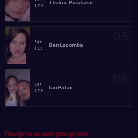
Thelma Purchase
E04
05
S01
Ben Lacomba
E05
06
S01
Ian Paton
E06
Despre acest program