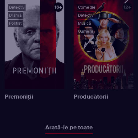
16+
12+
Detectiv
Comedie
Dramă
Detectiv
Polițist
Muzică
Oameni
Premoniţii
Producătorii
Arată-le pe toate