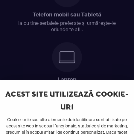
Telefon mobil sau Tabletă
Ia cu tine serialele preferate și urmărește-le
oriunde te afli.
Laptop
Intră în pat și urmărește acel episod incitant.
ACEST SITE UTILIZEAZĂ COOKIE-
URI
ABONEAZĂ-TE ACUM
Cookie-urile sau alte elemente de identificare sunt utilizate pe
acest site web în scopuri funcționale, statistice și de marketing,
Cerințe de sistem
precum și în scopul afișării de conținut personalizat. Dacă faceți