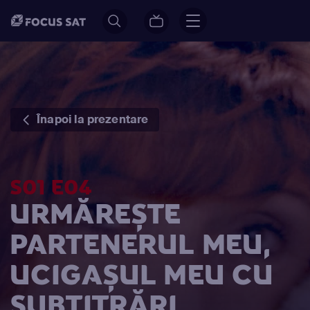
Înapoi la prezentare
S01 E04
URMĂREȘTE
PARTENERUL MEU,
UCIGAȘUL MEU CU
SUBTITRĂRI