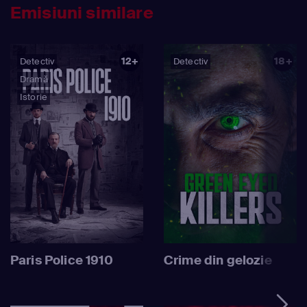
Emisiuni similare
12+
18+
Detectiv
Detectiv
Dramă
Istorie
Paris Police 1910
Crime din gelozie