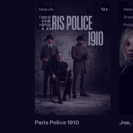
12+
Detectiv
Detec
Dramă
Dra
Istorie
Poliți
Paris Police 1910
Joe, 