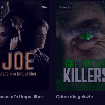
16+
tiv
Detectiv
mă
st
asasin în timpul liber
Crime din gelozie