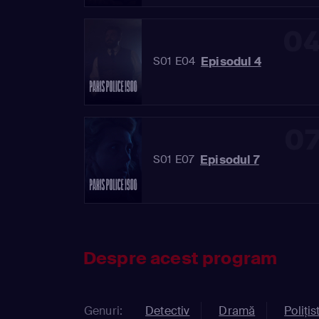
0
Episodul 4
S01 E04
0
Episodul 7
S01 E07
Despre acest program
Genuri:
Detectiv
Dramă
Polițis