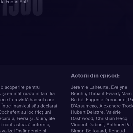
ția Focus Sat!
Actorii din episod:
ub acoperire pentru
Jeremie Laheurte
,
Evelyne
și se infiltrează în familia
Brochu
,
Thibaut Evrard
,
Marc
rece în revistă haosul care
Barbé
,
Eugenie Derouand
,
Pa
. Între inamicul său declarat
D'Assumcao
,
Alexandre Trock
chefert au loc fricțiuni
Hubert Delattre
,
Valérie
ecăruia, Fiersi și Jouin, ale
Dashwood
,
Christian Hecq
,
i contrastează puternic,
Vincent Debost
,
Anthony Pali
 valizei însângerate și
Simon Bellouard
,
Renaud