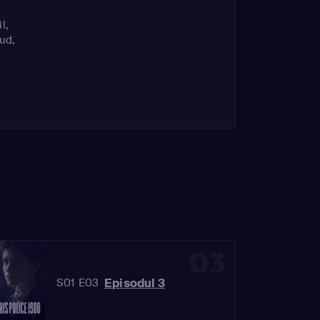
il
,
aud
,
on
,
03
Episodul 3
S01 E03