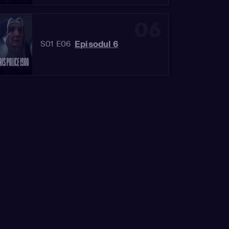
06
Episodul 6
S01 E06