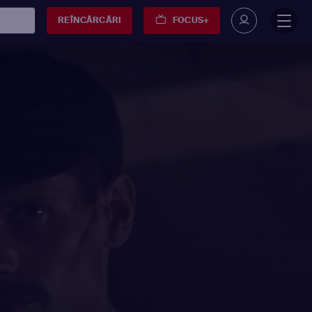
REÎNCĂRCĂRI
FOCUS+