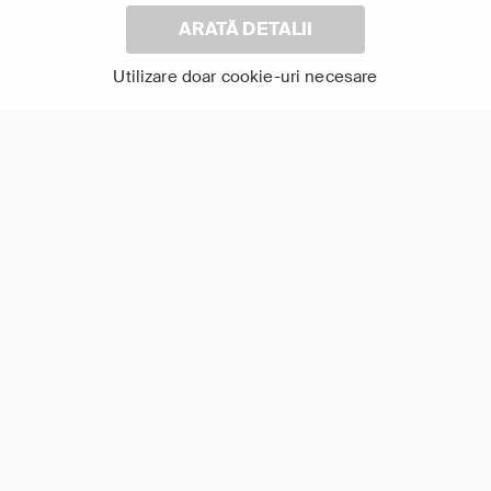
ARATĂ DETALII
Utilizare doar cookie-uri necesare
18+
12+
Detectiv
Detectiv
Documentar
Partenerul meu,
ucigașul meu
Crime din gelozie