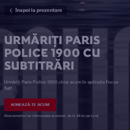
Înapoi la prezentare
URMĂRIȚI PARIS
POLICE 1900 CU
SUBTITRĂRI
Urmăriți Paris Police 1900 chiar acum în aplicația Focus
Sat!
AONEAZĂ-TE ACUM
Abonamentul se reînnoiește automat, de la 44 lei pe lună