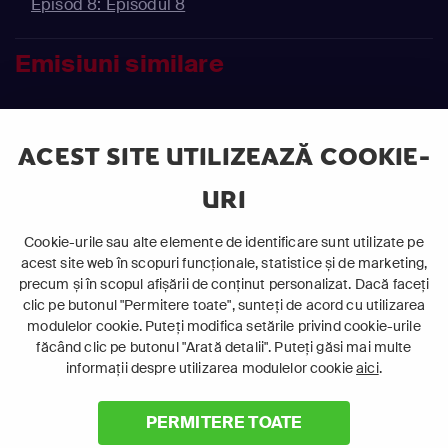
Episod 8: Episodul 8
Emisiuni similare
12+
16+
Detectiv
Detectiv
ACEST SITE UTILIZEAZĂ COOKIE-
Dramă
Dramă
Istorie
Polițist
URI
Cookie-urile sau alte elemente de identificare sunt utilizate pe
acest site web în scopuri funcționale, statistice și de marketing,
precum și în scopul afișării de conținut personalizat. Dacă faceți
clic pe butonul "Permitere toate", sunteți de acord cu utilizarea
modulelor cookie. Puteți modifica setările privind cookie-urile
făcând clic pe butonul "Arată detalii". Puteți găsi mai multe
informații despre utilizarea modulelor cookie
aici
.
PERMITERE TOATE
Paris Police 1910
Joe, asasin în timpul
liber