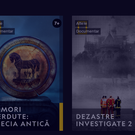
7+
ie
Altele
mentar
Documentar