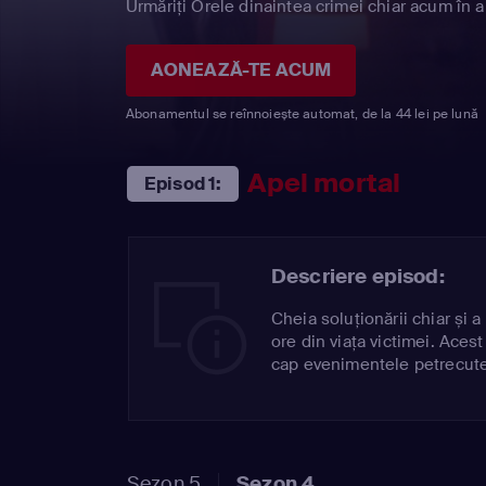
Urmăriți Orele dinaintea crimei chiar acum în a
AONEAZĂ-TE ACUM
Abonamentul se reînnoiește automat, de la 44 lei pe lună
Apel mortal
Episod 1:
Descriere episod:
Cheia soluționării chiar și a
ore din viața victimei. Aces
cap evenimentele petrecute
Sezon 5
Sezon 4