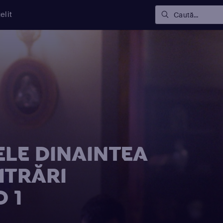
elit
Caută...
LE DINAINTEA
ITRĂRI
 1