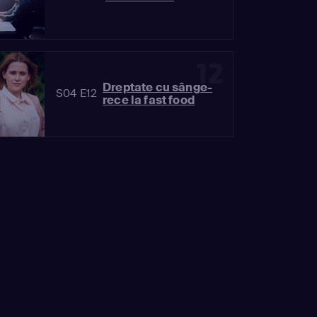
12
Dreptate cu sânge-
S04 E12
rece la fast food