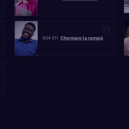
0
11
Chemare la rampă
S04 E11
3