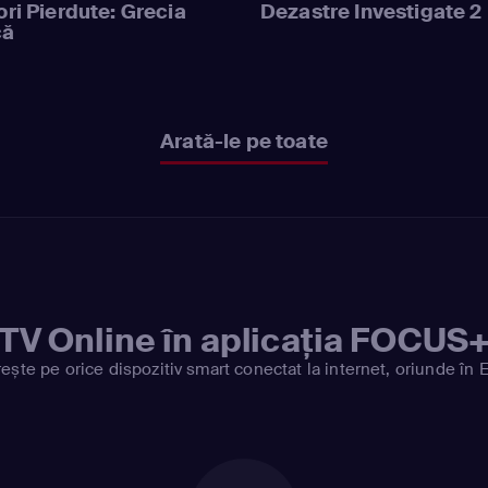
ri Pierdute: Grecia
Dezastre Investigate 2
că
Arată-le pe toate
TV Online în aplicația FOCUS
ește pe orice dispozitiv smart conectat la internet, oriunde în 