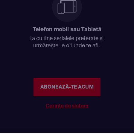
Telefon mobil sau Tabletă
Ia cu tine serialele preferate și
urmărește-le oriunde te afli.
ABONEAZĂ-TE ACUM
Cerințe de sistem