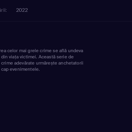
rii:
2022
rea celor mai grele crime se află undeva
 din viața victimei. Această serie de
crime adevărate urmărește anchetatorii
a cap evenimentele.