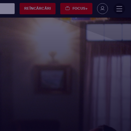
REÎNCĂRCĂRI
FOCUS+