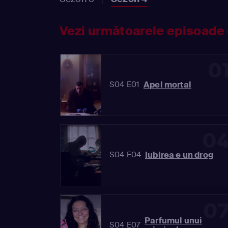
Vezi următoarele episoade 
0
Apel mortal
S04 E01
0
Iubirea e un drog
S04 E04
0
Parfumul unui
S04 E07