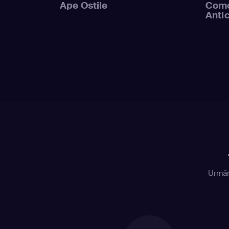
Ape Ostile
Como
Anti
Urmăr