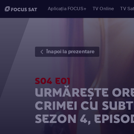
Aplicația FOCUS+
TV Online
TV Sat
Înapoi la prezentare
S04 E01
URMĂREȘTE ORE
CRIMEI CU SUBT
SEZON 4, EPISOD