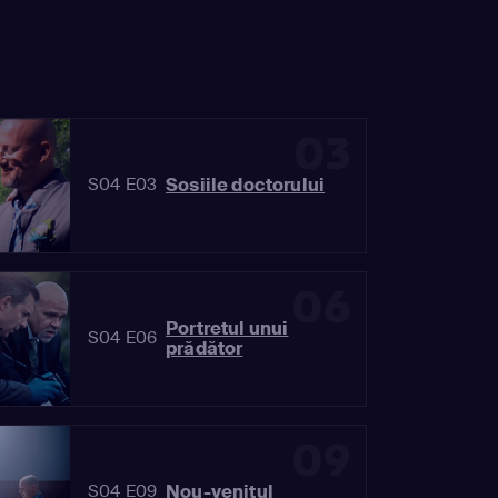
03
Sosiile doctorului
S04 E03
06
Portretul unui
S04 E06
prădător
09
Nou-venitul
S04 E09