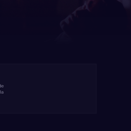
de
la