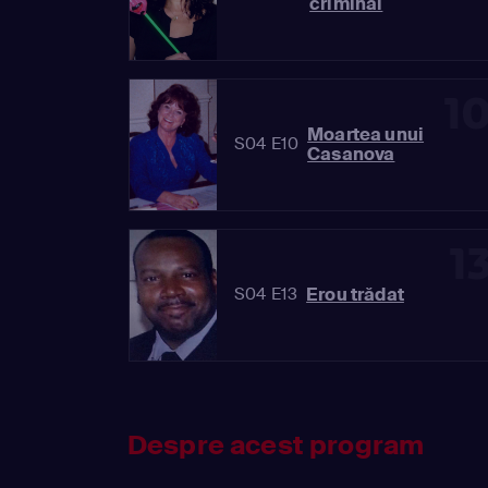
criminal
1
Moartea unui
S04 E10
Casanova
1
Erou trădat
S04 E13
Despre acest program