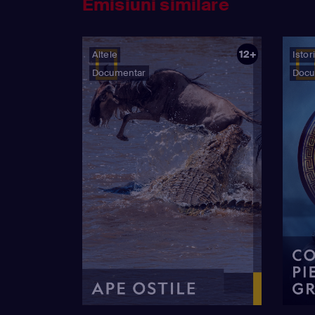
Emisiuni similare
12+
Altele
Istor
Documentar
Docu