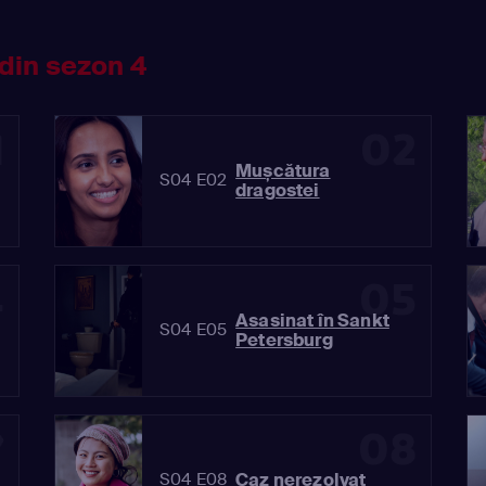
din sezon 4
1
02
Mușcătura
S04 E02
dragostei
4
05
Asasinat în Sankt
S04 E05
Petersburg
7
08
Caz nerezolvat
S04 E08