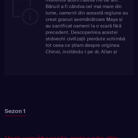
Bănuit a fi cândva cel mai mare din
lume, oamenii din această regiune au
creat gravuri asemănătoare Maya și
au sacrificat oameni la o scară fără
precedent. Descoperirea acestei
străvechi civilizații pierdute schimbă
tot ceea ce știam despre originea
Chinei, incitându-i pe dr. Allan și
echipa lui să rezolve misterul.
Sezon 1