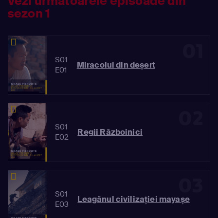
Vezi următoarele episoade din
sezon 1
01
S01
Miracolul din deșert
E01
02
S01
Regii Războinici
E02
03
S01
Leagănul civilizației mayașe
E03