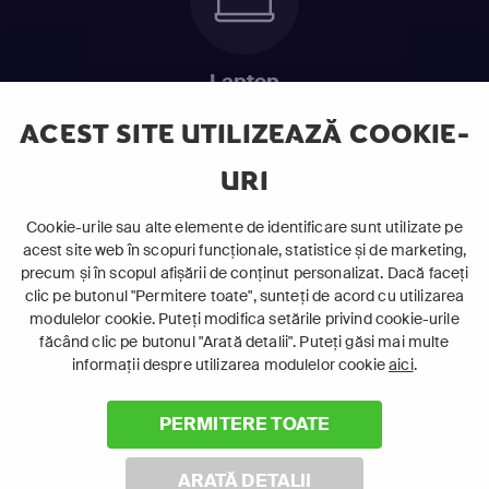
Laptop
Intră în pat și urmărește acel episod incitant.
ACEST SITE UTILIZEAZĂ COOKIE-
URI
ABONEAZĂ-TE ACUM
Cookie-urile sau alte elemente de identificare sunt utilizate pe
acest site web în scopuri funcționale, statistice și de marketing,
Cerințe de sistem
precum și în scopul afișării de conținut personalizat. Dacă faceți
clic pe butonul "Permitere toate", sunteți de acord cu utilizarea
modulelor cookie. Puteți modifica setările privind cookie-urile
făcând clic pe butonul "Arată detalii". Puteți găsi mai multe
informații despre utilizarea modulelor cookie
aici
.
PERMITERE TOATE
©
2026 Canal+ Luxembourg S. à r.l. - Toate drepturile rezervate
Focus Sat este o marcă înregistrată aparținând Canal+
ARATĂ DETALII
Luxembourg S. à r.l.