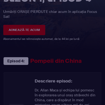
Urmăriți ORAȘE PIERDUTE chiar acum în aplicația Focus
Sat!
AONEAZĂ-TE ACUM
Abonamentul se reînnoiește automat, de la 44 lei pe lună
Pompeii din China
Episod 4:
Descriere episod:
Dr. Allan Maca și echipa lui pornesc
în explorarea unui oraș străvechi din
China, care a dispărut în mod
misterios acum câteva mii de ani.