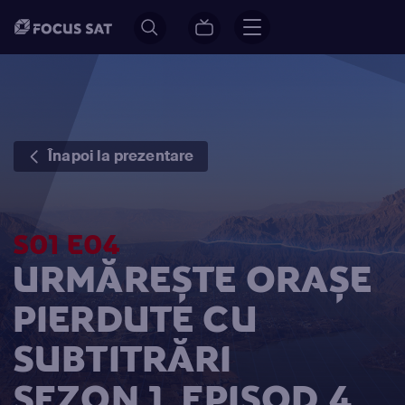
Înapoi la prezentare
S01 E04
URMĂREȘTE ORAȘE
PIERDUTE CU
SUBTITRĂRI
SEZON 1, EPISOD 4