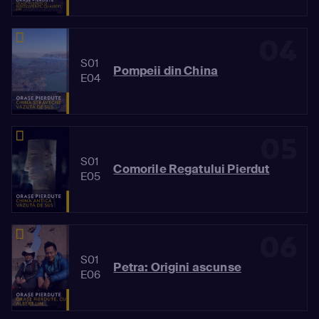
04
S01
Pompeii din China
E04
05
S01
Comorile Regatului Pierdut
E05
06
S01
Petra: Origini ascunse
E06