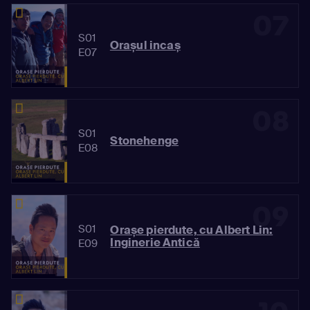
07
S01
Orașul incaș
E07
08
S01
Stonehenge
E08
09
S01
Orașe pierdute, cu Albert Lin:
Inginerie Antică
E09