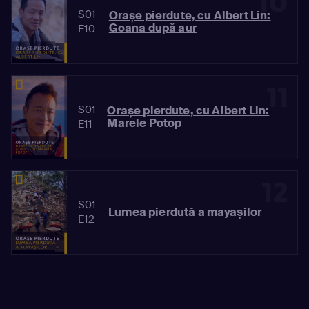
10
S01
Orașe pierdute, cu Albert Lin:
Goana după aur
E10
11
S01
Orașe pierdute, cu Albert Lin:
Marele Potop
E11
12
S01
Lumea pierdută a mayașilor
E12