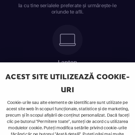
Ia cu tine serialele preferate și urmărește-le
oriunde te afli.
Laptop
Intră în pat și urmărește acel episod incitant.
ACEST SITE UTILIZEAZĂ COOKIE-
URI
ABONEAZĂ-TE ACUM
Cookie-urile sau alte elemente de identificare sunt utilizate pe
acest site web în scopuri funcționale, statistice și de marketing,
Cerințe de sistem
precum și în scopul afișării de conținut personalizat. Dacă faceți
clic pe butonul "Permitere toate", sunteți de acord cu utilizarea
modulelor cookie. Puteți modifica setările privind cookie-urile
făcând clic pe butonul "Arată detalii". Puteți găsi mai multe