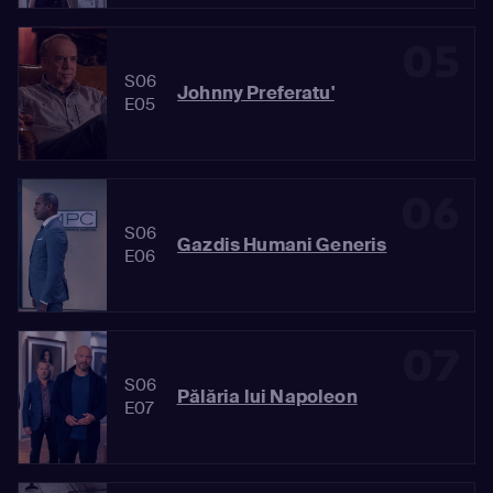
05
S06
Johnny Preferatu'
E05
06
S06
Gazdis Humani Generis
E06
07
S06
Pălăria lui Napoleon
E07