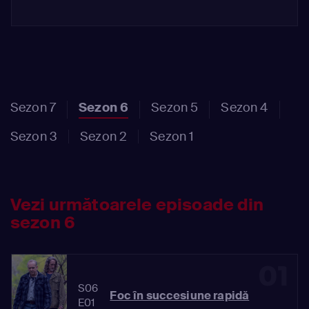
Sezon 7
Sezon 6
Sezon 5
Sezon 4
Sezon 3
Sezon 2
Sezon 1
Vezi următoarele episoade din
sezon 6
01
S06
Foc în succesiune rapidă
E01