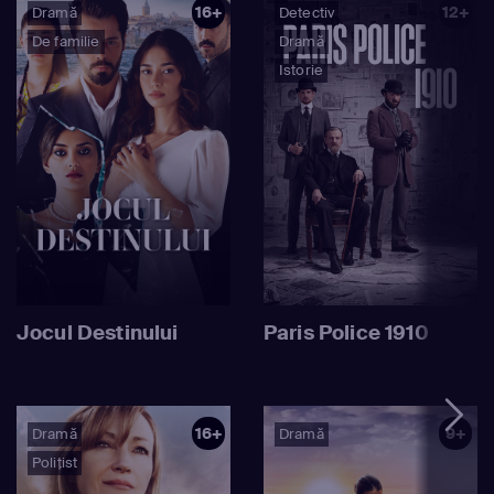
16+
12+
Dramă
Detectiv
De familie
Dramă
Istorie
Jocul Destinului
Paris Police 1910
16+
9+
Dramă
Dramă
Polițist