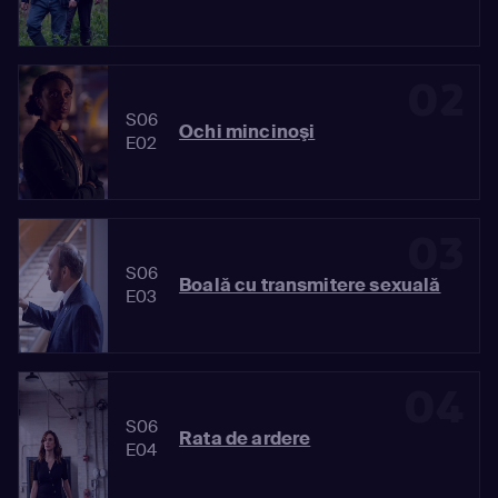
02
S06
Ochi mincinoşi
E02
03
S06
Boală cu transmitere sexuală
E03
04
S06
Rata de ardere
E04