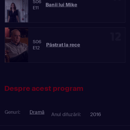
S06
Banii lui Mike
E11
12
S06
Păstrat la rece
E12
Despre acest program
Genuri:
Dramă
Anul difuzării:
2016