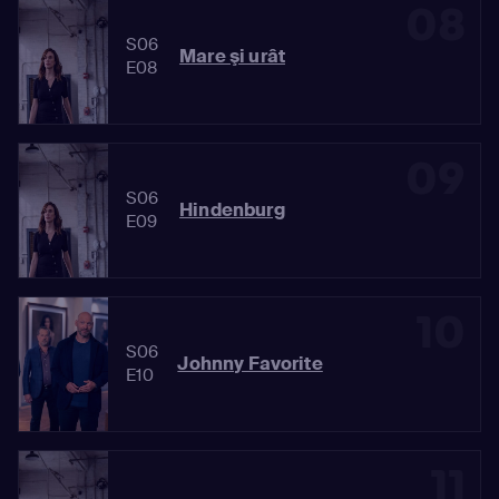
08
S06
Mare şi urât
E08
09
S06
Hindenburg
E09
10
S06
Johnny Favorite
E10
11