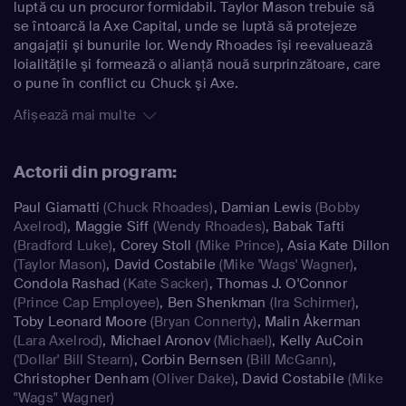
luptă cu un procuror formidabil. Taylor Mason trebuie să
se întoarcă la Axe Capital, unde se luptă să protejeze
angajaţii şi bunurile lor. Wendy Rhoades îşi reevaluează
loialităţile şi formează o alianţă nouă surprinzătoare, care
o pune în conflict cu Chuck şi Axe.
Afișează mai multe
Actorii din program:
Paul Giamatti
(Chuck Rhoades)
,
Damian Lewis
(Bobby
Axelrod)
,
Maggie Siff
(Wendy Rhoades)
,
Babak Tafti
(Bradford Luke)
,
Corey Stoll
(Mike Prince)
,
Asia Kate Dillon
(Taylor Mason)
,
David Costabile
(Mike 'Wags' Wagner)
,
Condola Rashad
(Kate Sacker)
,
Thomas J. O'Connor
(Prince Cap Employee)
,
Ben Shenkman
(Ira Schirmer)
,
Toby Leonard Moore
(Bryan Connerty)
,
Malin Åkerman
(Lara Axelrod)
,
Michael Aronov
(Michael)
,
Kelly AuCoin
('Dollar' Bill Stearn)
,
Corbin Bernsen
(Bill McGann)
,
Christopher Denham
(Oliver Dake)
,
David Costabile
(Mike
"Wags" Wagner)