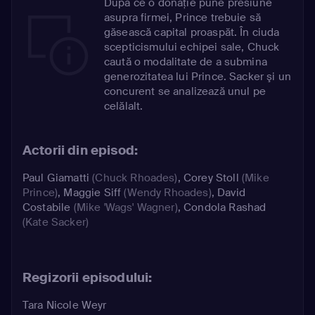
După ce o donaţie pune presiune
asupra firmei, Prince trebuie să
găsească capital proaspăt. În ciuda
scepticismului echipei sale, Chuck
caută o modalitate de a submina
generozitatea lui Prince. Sacker şi un
concurent se analizează unul pe
celălalt.
Actorii din episod:
Paul Giamatti
(Chuck Rhoades)
,
Corey Stoll
(Mike
Prince)
,
Maggie Siff
(Wendy Rhoades)
,
David
Costabile
(Mike 'Wags' Wagner)
,
Condola Rashad
(Kate Sacker)
Regizorii episodului:
Tara Nicole Weyr