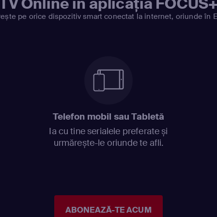
TV Online în aplicația FOCUS
ește pe orice dispozitiv smart conectat la internet, oriunde în 
Telefon mobil sau Tabletă
Ia cu tine serialele preferate și
urmărește-le oriunde te afli.
ABONEAZĂ-TE ACUM