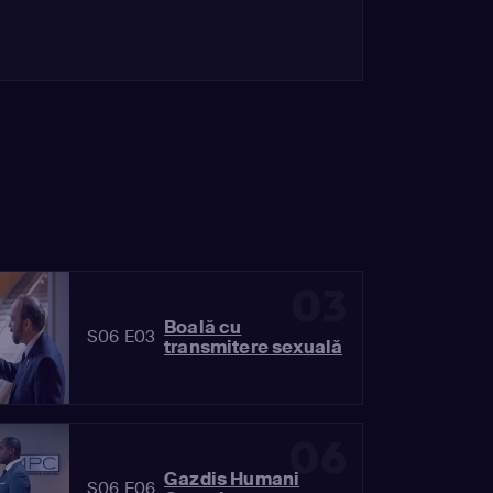
03
Boală cu
S06 E03
transmitere sexuală
06
Gazdis Humani
S06 E06