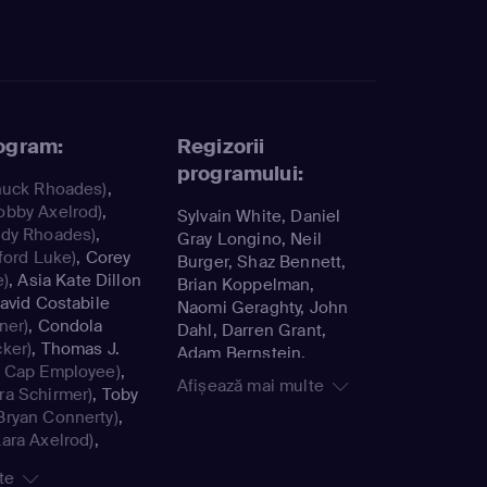
rogram:
Regizorii
programului:
uck Rhoades)
,
obby Axelrod)
,
Sylvain White, Daniel
dy Rhoades)
,
Gray Longino, Neil
ford Luke)
,
Corey
Burger, Shaz Bennett,
e)
,
Asia Kate Dillon
Brian Koppelman,
avid Costabile
Naomi Geraghty, John
ner)
,
Condola
Dahl, Darren Grant,
ker)
,
Thomas J.
Adam Bernstein,
e Cap Employee)
,
Daniel Attias, Tara
Afișează mai multe
Ira Schirmer)
,
Toby
Nicole Weyr, Chloe
Bryan Connerty)
,
Domont, Joshua
ara Axelrod)
,
Marston, Colin
Michael)
,
Kelly
Bucksey, Anna Boden,
te
ill Stearn)
,
Corbin