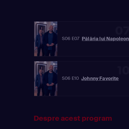
0
Pălăria lui Napoleo
S06 E07
1
Johnny Favorite
S06 E10
Despre acest program