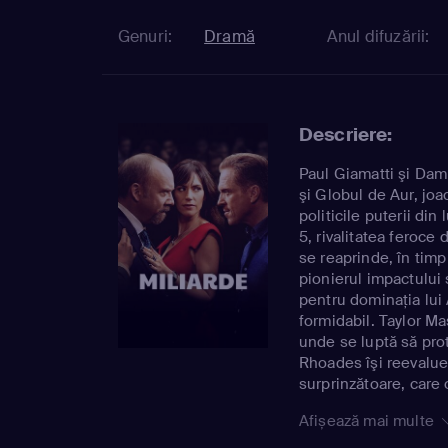
Genuri:
Dramă
Anul difuzării:
Descriere:
Paul Giamatti şi Dam
şi Globul de Aur, jo
politicile puterii di
5, rivalitatea feroc
se reaprinde, în tim
pionierul impactului 
pentru dominaţia lui
formidabil. Taylor Ma
unde se luptă să prot
Rhoades îşi reevaluea
surprinzătoare, care 
Afișează mai multe