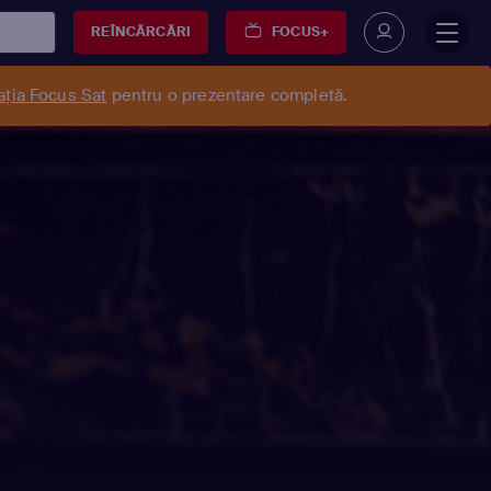
REÎNCĂRCĂRI
FOCUS+
ația Focus Sat
pentru o prezentare completă.