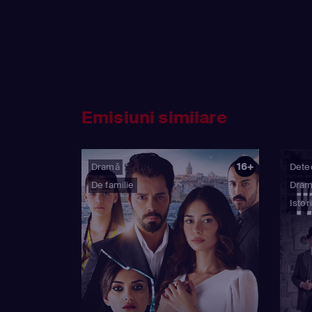
Emisiuni similare
16+
Dramă
Detec
De familie
Dra
Istor