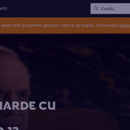
elit
Caută...
r avem alte programe grozave care te așteaptă. Accesează
aplic
IARDE CU