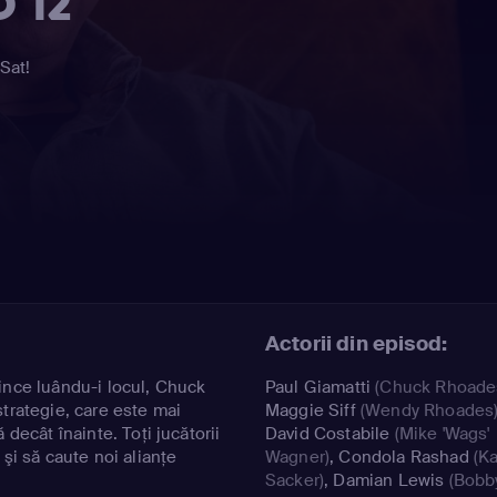
 12
Sat!
Actorii din episod:
ince luându-i locul, Chuck
Paul Giamatti
(Chuck Rhoade
strategie, care este mai
Maggie Siff
(Wendy Rhoades
 decât înainte. Toţi jucătorii
David Costabile
(Mike 'Wags'
 şi să caute noi alianţe
Wagner)
,
Condola Rashad
(Ka
Sacker)
,
Damian Lewis
(Bobb