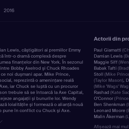
2016
Actorii din p
ian Lewis, câştigători ai premiilor Emmy
Paul Giamatti
(Ch
acă într-o dramă complexă despre
Damian Lewis
(B
n lumea finanţelor din New York. În sezonul
Maggie Siff
(Wen
e dintre Bobby Axelrod şi Chuck Rhoades
Babak Tafti
(Brad
p ce noi duşmani apar. Mike Prince,
Stoll
(Mike Princ
social, reprezintă o ameninţare reală
(Taylor Mason)
,
D
 Axe, iar Chuck se luptă cu un procuror
(Mike 'Wags' Wag
son trebuie să se întoarcă la Axe Capital,
Rashad
(Kate Sac
ejeze angajaţii şi bunurile lor. Wendy
O'Connor
(Princ
ză loialităţile şi formează o alianţă nouă
Ben Shenkman
(
o pune în conflict cu Chuck şi Axe.
Leonard Moore
(
Malin Åkerman
(L
Michael Aronov
(
Afișează mai mul
AuCoin
('Dollar' B