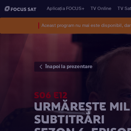
Aplicația FOCUS+
TV Online
TV Sat
Aceast program nu mai este disponibil, da
Înapoi la prezentare
S06 E12
URMĂREȘTE MIL
SUBTITRĂRI