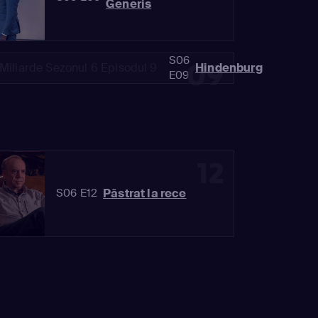
Generis
S06
09
Hindenburg
E09
12
Păstrat la rece
S06 E12