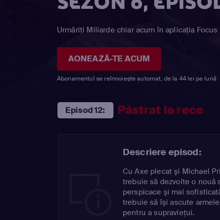
SEZON 6, EPISOD
Urmăriți Miliarde chiar acum în aplicația Focus 
AONEAZĂ-TE ACUM
Abonamentul se reînnoiește automat, de la 44 lei pe lună
Păstrat la rece
Episod 12:
Descriere episod:
Cu Axe plecat şi Michael Pr
trebuie să dezvolte o nouă 
perspicace şi mai sofisticată
trebuie să îşi ascute armele
pentru a supravieţui.