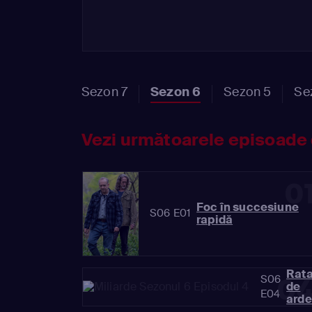
Sezon 7
Sezon 6
Sezon 5
Se
Vezi următoarele episoade 
0
Foc în succesiune
S06 E01
rapidă
Rat
S06
0
de
E04
arde