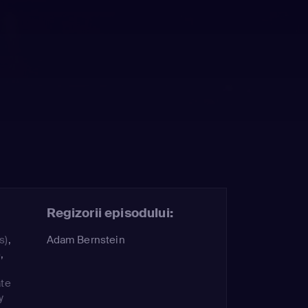
Regizorii episodului:
s)
,
Adam Bernstein
)
,
te
y