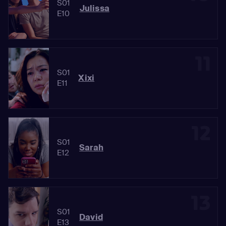
S01
Julissa
E10
11
S01
Xixi
E11
12
S01
Sarah
E12
13
S01
David
E13