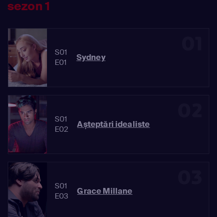
sezon 1
01
S01
Sydney
E01
02
S01
Așteptări idealiste
E02
03
S01
Grace Millane
E03