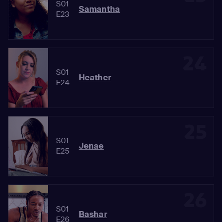
S01
Samantha
E23
24
S01
Heather
E24
25
S01
Jenae
E25
26
S01
Bashar
E26