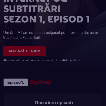
SUBTITRĂRI
SEZON 1, EPISOD 1
Urmăriți Mi-am cunoscut ucigașul pe internet chiar acum
în aplicația Focus Sat!
AONEAZĂ-TE ACUM
Abonamentul se reînnoiește automat, de la 44 lei pe lună
Sydney
Episod 1:
Descriere episod: