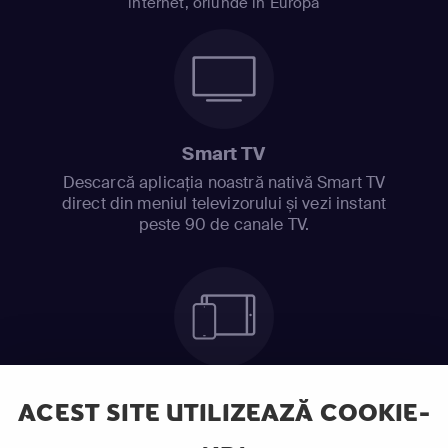
internet, oriunde în Europa
Smart TV
Descarcă aplicația noastră nativă Smart TV
direct din meniul televizorului și vezi instant
peste 90 de canale TV.
Telefon mobil sau Tabletă
ACEST SITE UTILIZEAZĂ COOKIE-
Ia cu tine serialele preferate și urmărește-le
oriunde te afli.