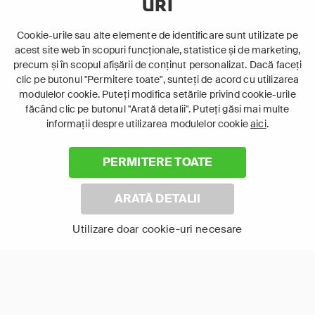
URI
Cookie-urile sau alte elemente de identificare sunt utilizate pe
acest site web în scopuri funcționale, statistice și de marketing,
precum și în scopul afișării de conținut personalizat. Dacă faceți
clic pe butonul "Permitere toate", sunteți de acord cu utilizarea
modulelor cookie. Puteți modifica setările privind cookie-urile
făcând clic pe butonul "Arată detalii". Puteți găsi mai multe
Laptop
informații despre utilizarea modulelor cookie
aici
.
Intră în pat și urmărește acel episod incitant.
PERMITERE TOATE
ABONEAZĂ-TE ACUM
ARATĂ DETALII
Cerințe de sistem
Utilizare doar cookie-uri necesare