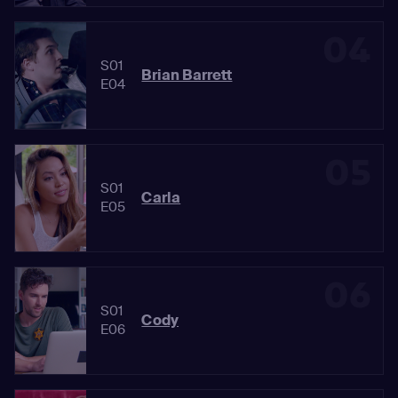
04
S01
Brian Barrett
E04
05
S01
Carla
E05
06
S01
Cody
E06