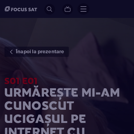
Înapoi la prezentare
S01 E01
URMĂREȘTE MI-AM
CUNOSCUT
UCIGAȘUL PE
INTERNET CU