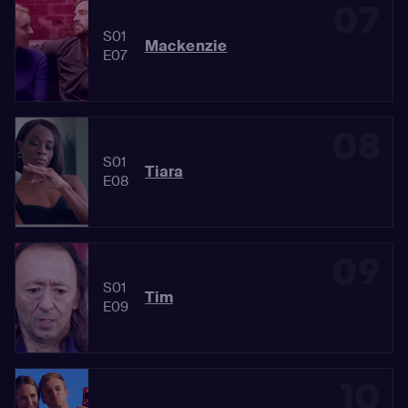
07
S01
Mackenzie
E07
08
S01
Tiara
E08
09
S01
Tim
E09
10