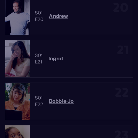
20
S01
Andrew
E20
21
S01
Ingrid
E21
22
S01
Bobbie Jo
E22
23