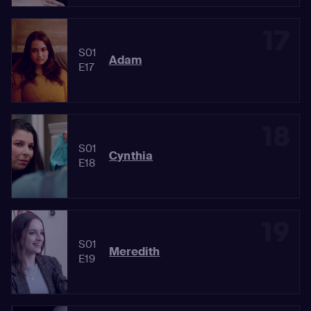
17
S01
Adam
E17
18
S01
Cynthia
E18
19
S01
Meredith
E19