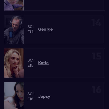
14
S01
George
E14
15
S01
Katie
E15
16
S01
Jepsy
E16