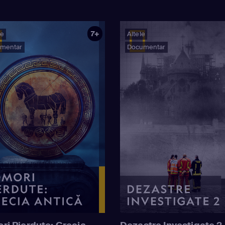
7+
ie
Altele
mentar
Documentar