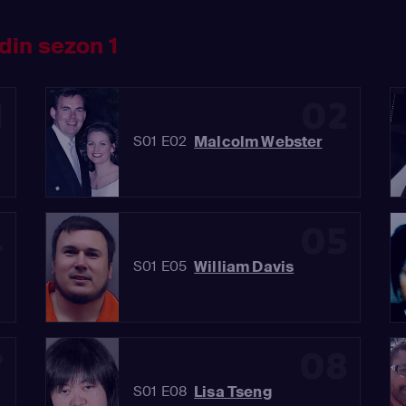
din sezon 1
1
02
Malcolm Webster
S01 E02
4
05
William Davis
S01 E05
7
08
Lisa Tseng
S01 E08