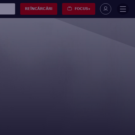
REÎNCĂRCĂRI
FOCUS+