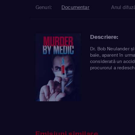
Genuri:
Documentar
Anul difuză
Descriere:
Dr. Bob Neulander și-
baie, aparent în urma 
considerată un accide
procurorul a redesch
Emisiuni similare