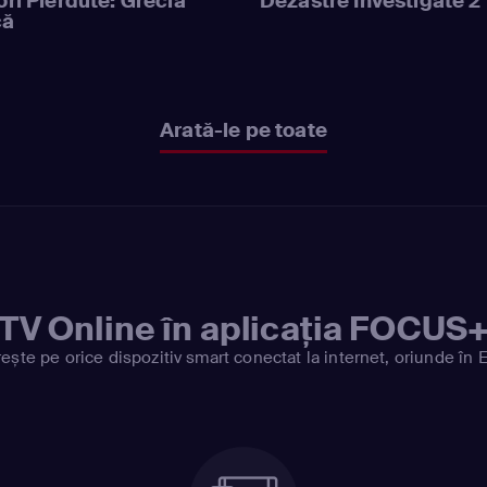
ri Pierdute: Grecia
Dezastre Investigate 2
că
Arată-le pe toate
TV Online în aplicația FOCUS
ește pe orice dispozitiv smart conectat la internet, oriunde în 