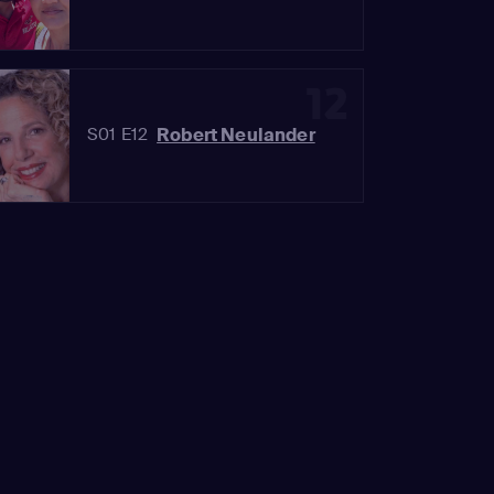
12
Robert Neulander
S01 E12