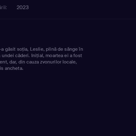
rii:
2023
a găsit soția, Leslie, plină de sânge în
undei căderi. Inițial, moartea ei a fost
nt, dar, din cauza zvonurilor locale,
is ancheta.