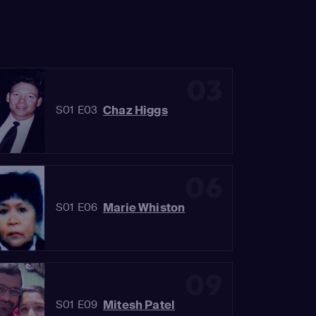
03
Chaz Higgs
S01 E03
06
Marie Whiston
S01 E06
09
Mitesh Patel
S01 E09