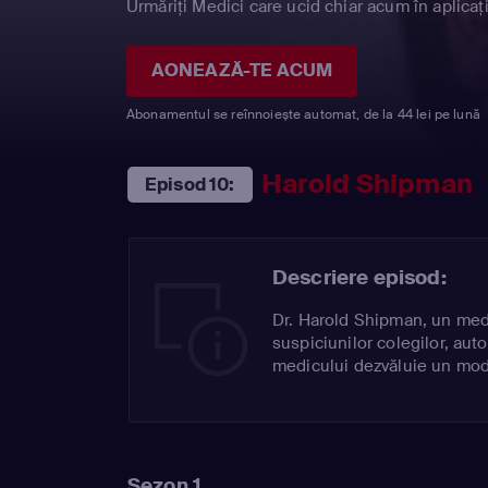
Urmăriți Medici care ucid chiar acum în aplicaț
AONEAZĂ-TE ACUM
Abonamentul se reînnoiește automat, de la 44 lei pe lună
Harold Shipman
Episod 10:
Descriere episod:
Dr. Harold Shipman, un medi
suspiciunilor colegilor, auto
medicului dezvăluie un mod
Sezon 1