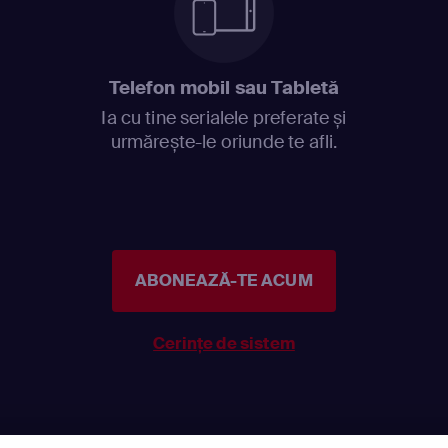
Telefon mobil sau Tabletă
Ia cu tine serialele preferate și
urmărește-le oriunde te afli.
ABONEAZĂ-TE ACUM
Cerințe de sistem