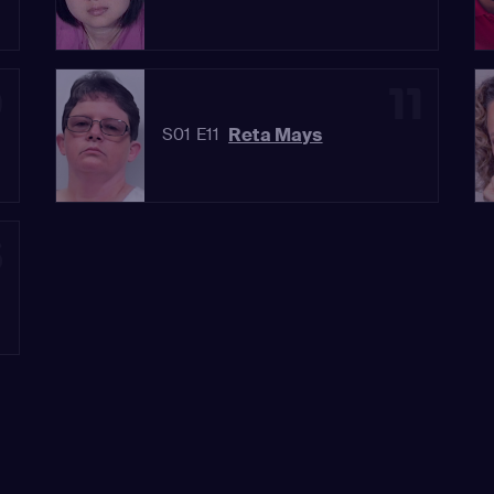
0
11
Reta Mays
S01 E11
3