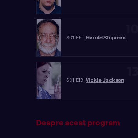
1
Harold Shipman
S01 E10
1
Vickie Jackson
S01 E13
Despre acest program