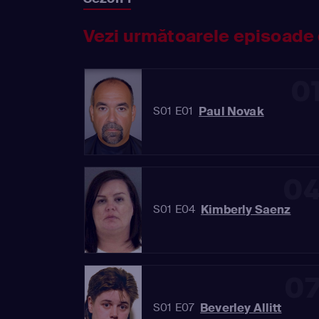
Vezi următoarele episoade 
0
Paul Novak
S01 E01
0
Kimberly Saenz
S01 E04
0
Beverley Allitt
S01 E07