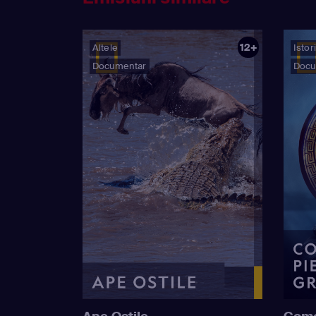
12+
Altele
Istor
Documentar
Docu