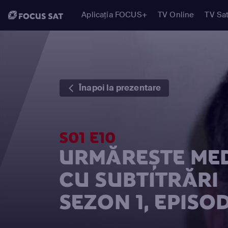
Aplicația FOCUS+
TV Online
TV Sat
Înapoi la prezentare
S01 E10
URMĂREȘTE MED
CU SUBTITRĂRI
SEZON 1, EPISOD