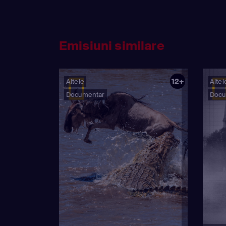
Emisiuni similare
12+
Altele
Altel
Documentar
Docu