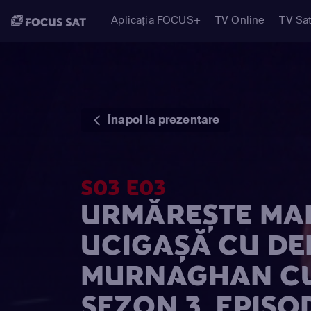
Aplicația FOCUS+
TV Online
TV Sat
Înapoi la prezentare
S03 E03
URMĂREȘTE MAR
UCIGAȘĂ CU D
MURNAGHAN CU
SEZON 3, EPISO