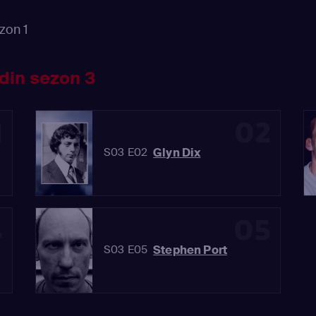
zon 1
din sezon 3
1
02
Glyn Dix
S03 E02
4
05
Stephen Port
S03 E05