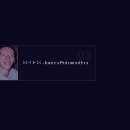
03
James Fairweather
S03 E03