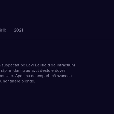
rii:
2021
-a suspectat pe Levi Bellfield de infracțiuni
i răpire, dar nu au avut destule dovezi
acuzare. Apoi, au descoperit că avusese
 unor tinere blonde.