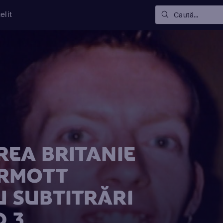
elit
Caută...
EA BRITANIE
ERMOTT
 SUBTITRĂRI
D 3