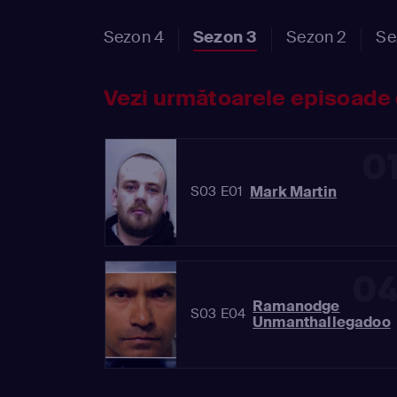
Sezon 4
Sezon 3
Sezon 2
Se
Vezi următoarele episoade 
0
Mark Martin
S03 E01
0
Ramanodge
S03 E04
Unmanthallegadoo