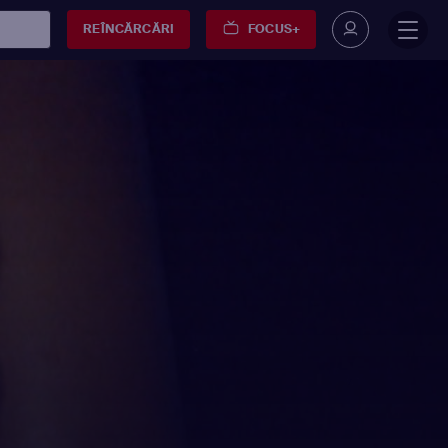
REÎNCĂRCĂRI
FOCUS+