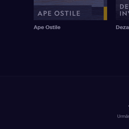
Ape Ostile
Deza
Urmăr