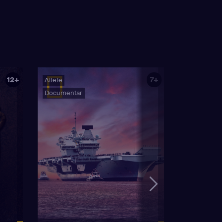
12+
7+
Altele
Documentar