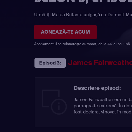
Urmăriți Marea Britanie ucigașă cu Dermott Mu
AONEAZĂ-TE ACUM
Abonamentul se reînnoiește automat, de la 44 lei pe lună
James Fairweath
Episod 3:
Descriere episod:
James Fairweather era un băi
pornografie extremă. În dou
fost declarat vinovat în mo