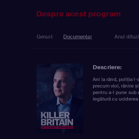
Despre acest program
Genuri:
Documentar
Anul difuză
Descriere:
Ani la rând, poliția l
precum viol, rănire ș
pentru a-l pune sub 
legătură cu uciderea