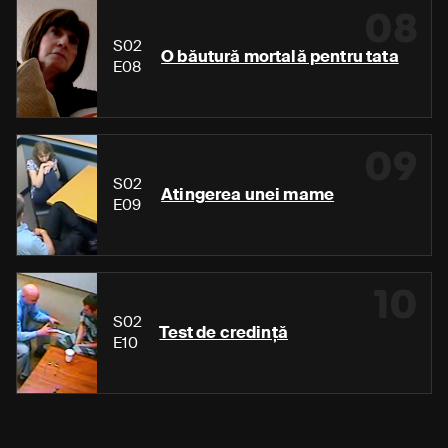
08
S02
O băutură mortală pentru tata
E08
09
S02
Atingerea unei mame
E09
10
S02
Test de credință
E10