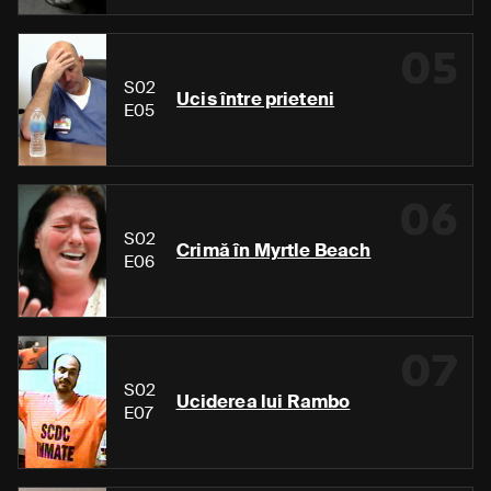
05
S02
Ucis între prieteni
E05
06
S02
Crimă în Myrtle Beach
E06
07
S02
Uciderea lui Rambo
E07