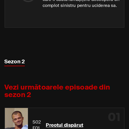
complot sinistru pentru uciderea sa.
Sezon 2
Vezi următoarele episoade din
sezon 2
01
S02
Preotul dispărut
E01