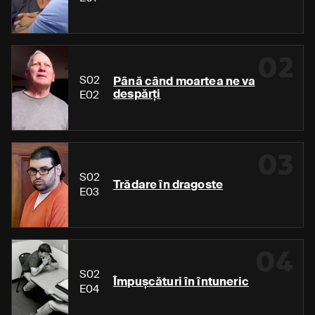
02
S02
Până când moartea ne va
despărți
E02
03
S02
Trădare în dragoste
E03
04
S02
Împușcături în întuneric
E04