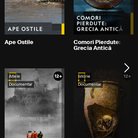
Ape Ostile
Comori Pierdute:
Grecia Antică
12+
12+
Altele
Istorie
Documentar
Documentar