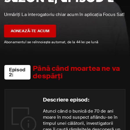
Urmăriți La interogatoriu chiar acum în aplicația Focus Sat!
AONEAZĂ-TE ACUM
Abonamentul se reînnoiește automat, de la 44 lei pe lună
Până când moartea ne va
Episod
despărți
2:
Descriere episod:
Atunci când o bunică de 70 de ani
moare în mod suspect aflându-se în
timpul unei călătorii, investigatorii
care îi caută rămășițele descoperă un