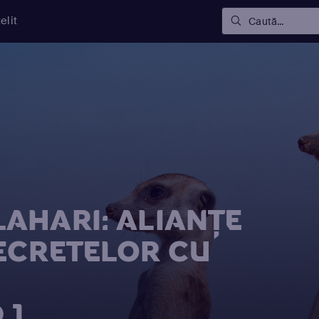
elit
Caută...
AHARI: ALIANȚE
ECRETELOR CU
 1