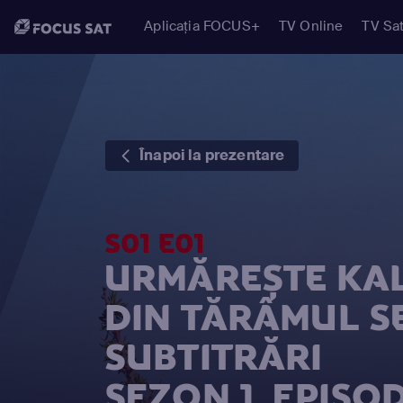
Aplicația FOCUS+
TV Online
TV Sat
Înapoi la prezentare
S01 E01
URMĂREȘTE KAL
DIN TĂRÂMUL S
SUBTITRĂRI
SEZON 1, EPISOD