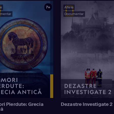
7+
ie
Altele
mentar
Documentar
ri Pierdute: Grecia
Dezastre Investigate 2
că