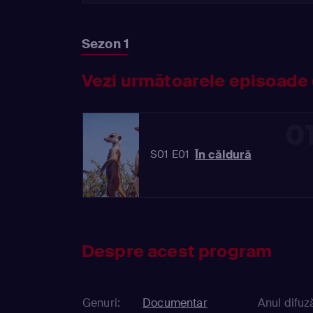
Sezon 1
Vezi următoarele episoade 
0
În căldură
S01 E01
Despre acest program
Genuri:
Documentar
Anul difuză