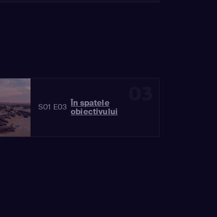
03
În spatele
S01 E03
obiectivului