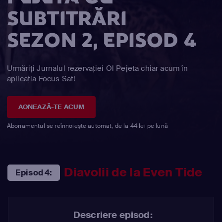
SUBTITRĂRI
SEZON 2, EPISOD 4
Urmăriți Jurnalul rezervaţiei Ol Pejeta chiar acum în
aplicația Focus Sat!
AONEAZĂ-TE ACUM
Abonamentul se reînnoiește automat, de la 44 lei pe lună
Diavolii de la Even Tide
Episod 4:
Descriere episod: