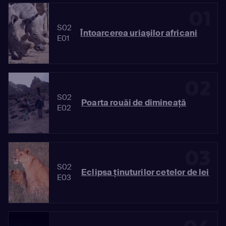
01
S02
Întoarcerea uriaşilor africani
E01
02
S02
Poarta rouăi de dimineaţă
E02
03
S02
Eclipsa ţinuturilor cetelor de lei
E03