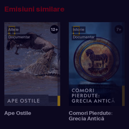
Emisiuni similare
12+
7+
Altele
Istorie
Documentar
Documentar
Ape Ostile
Comori Pierdute:
Grecia Antică