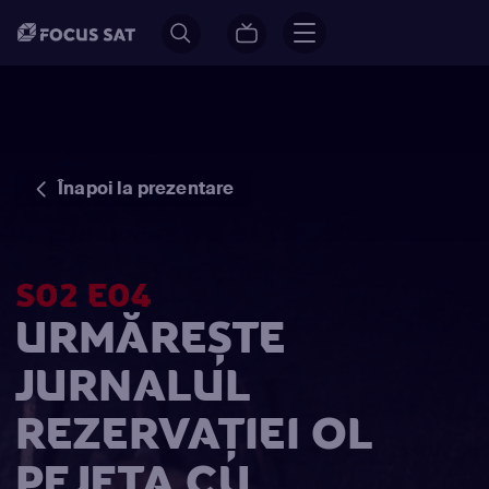
Înapoi la prezentare
S02 E04
URMĂREȘTE
JURNALUL
REZERVAŢIEI OL
PEJETA CU