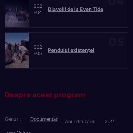
04
S02
Diavolii de la Even Tide
E04
05
S02
Pendulul existenţei
E05
Despre acest program
Genuri:
Documentar
Anul difuzării:
2011
Love Nature