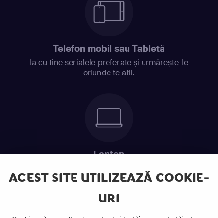
Telefon mobil sau Tabletă
Ia cu tine serialele preferate și urmărește-le
oriunde te afli.
Laptop
Intră în pat și urmărește acel episod incitant.
ACEST SITE UTILIZEAZĂ COOKIE-
URI
ABONEAZĂ-TE ACUM