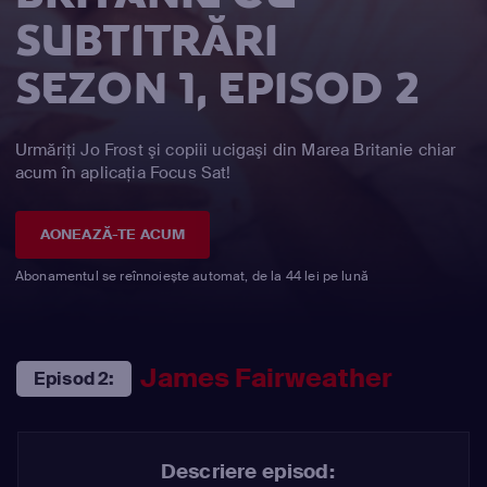
SUBTITRĂRI
SEZON 1, EPISOD 2
Urmăriți Jo Frost şi copiii ucigaşi din Marea Britanie chiar
acum în aplicația Focus Sat!
AONEAZĂ-TE ACUM
Abonamentul se reînnoiește automat, de la 44 lei pe lună
James Fairweather
Episod 2:
Descriere episod: