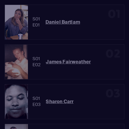
01
S01
Daniel Bartlam
E01
02
S01
James Fairweather
E02
03
S01
Sharon Carr
E03