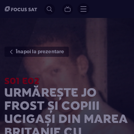
Înapoi la prezentare
S01 E02
URMĂREȘTE JO
FROST ŞI COPIII
UCIGAŞI DIN MAREA
BRITANIE CU