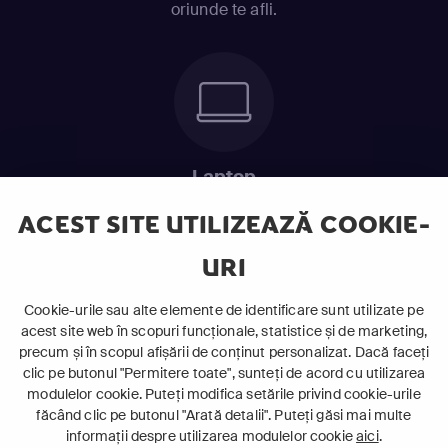
oriunde te afli.
Laptop
Intră în pat și urmărește acel episod incitant.
ACEST SITE UTILIZEAZĂ COOKIE-
URI
ABONEAZĂ-TE ACUM
Cookie-urile sau alte elemente de identificare sunt utilizate pe
acest site web în scopuri funcționale, statistice și de marketing,
Cerințe de sistem
precum și în scopul afișării de conținut personalizat. Dacă faceți
clic pe butonul "Permitere toate", sunteți de acord cu utilizarea
modulelor cookie. Puteți modifica setările privind cookie-urile
făcând clic pe butonul "Arată detalii". Puteți găsi mai multe
informații despre utilizarea modulelor cookie
aici
.