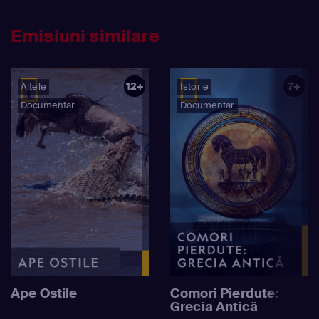
Emisiuni similare
12+
7+
Altele
Istorie
Documentar
Documentar
Ape Ostile
Comori Pierdute:
Grecia Antică