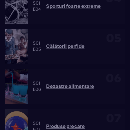
S01
Sporturi foarte extreme
E04
05
S01
Călătorii perfide
E05
06
S01
Dezastre alimentare
E06
07
S01
Produse precare
E07