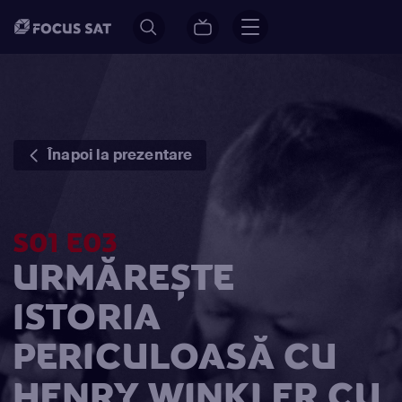
Înapoi la prezentare
S01 E03
URMĂREȘTE
ISTORIA
PERICULOASĂ CU
HENRY WINKLER CU