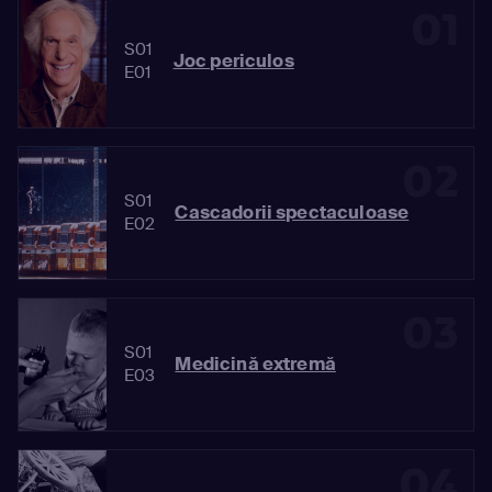
01
S01
Joc periculos
E01
02
S01
Cascadorii spectaculoase
E02
03
S01
Medicină extremă
E03
04