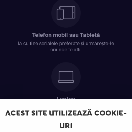
Telefon mobil sau Tabletă
Ia cu tine serialele preferate și urmărește-le
oriunde te afli.
Laptop
Intră în pat și urmărește acel episod incitant.
ACEST SITE UTILIZEAZĂ COOKIE-
URI
ABONEAZĂ-TE ACUM