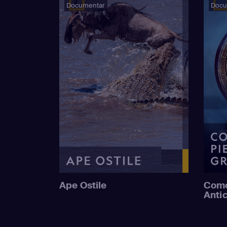
Documentar
Docu
Ape Ostile
Como
Anti