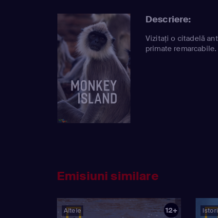
Descriere:
Vizitați o citadelă a
primate remarcabile.
Emisiuni similare
12+
Altele
Istor