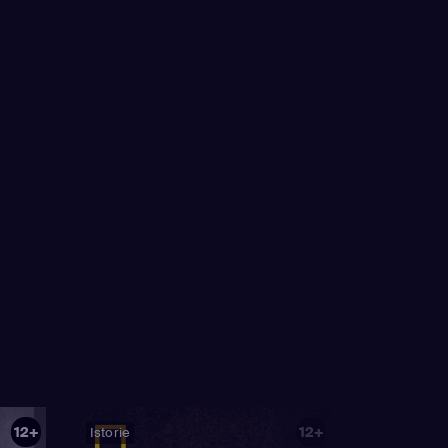
12+
12+
Istorie