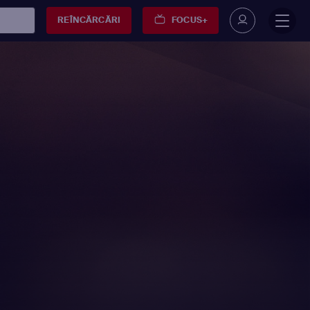
REÎNCĂRCĂRI
FOCUS+