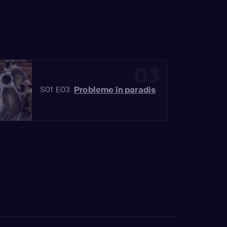
03
Probleme în paradis
S01 E03