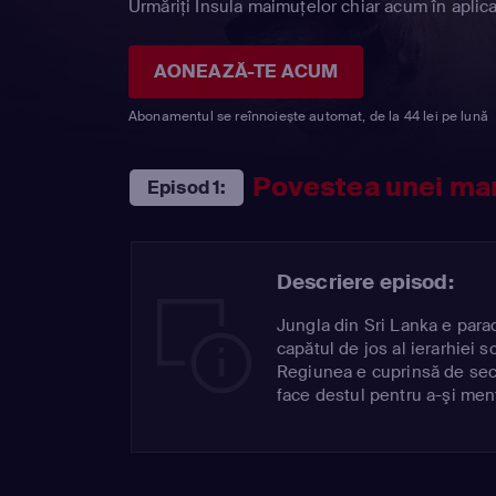
Urmăriți Insula maimuţelor chiar acum în aplica
AONEAZĂ-TE ACUM
Abonamentul se reînnoiește automat, de la 44 lei pe lună
Povestea unei m
Episod 1:
Descriere episod:
Jungla din Sri Lanka e parad
capătul de jos al ierarhiei so
Regiunea e cuprinsă de sece
face destul pentru a-şi menţ