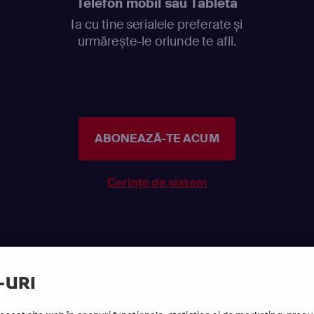
Telefon mobil sau Tabletă
Ia cu tine serialele preferate și
urmărește-le oriunde te afli.
ABONEAZĂ-TE ACUM
Cerințe de sistem
-URI