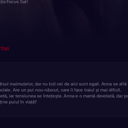
ția Focus Sat!
ame
isul maimuţelor, dar nu toţi cei de aici sunt egali. Anna se află 
ciale. Are un pui nou-născut, care îi face traiul şi mai dificil.
tă, iar tensiunea se înteţeşte. Anna e o mamă devotată, dar p
ine puiul în viaţă?