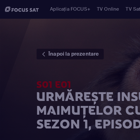
Aplicația FOCUS+
TV Online
TV Sat
Înapoi la prezentare
S01 E01
URMĂREȘTE IN
MAIMUŢELOR CU
SEZON 1, EPISOD