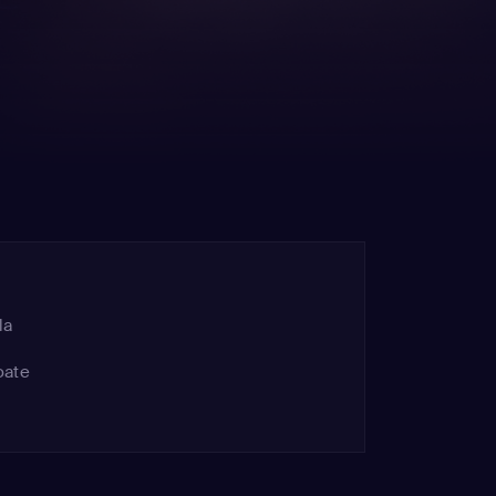
la
oate