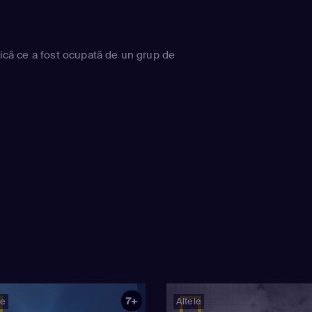
ntică ce a fost ocupată de un grup de
7+
ie
Altele