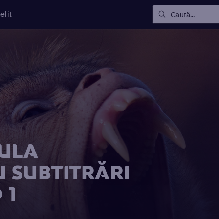
elit
Caută...
SULA
 SUBTITRĂRI
 1