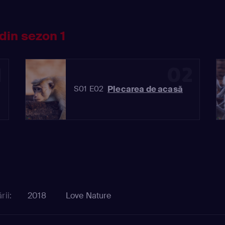
din sezon 1
1
02
e
Plecarea de acasă
S01 E02
rii:
2018
Love Nature