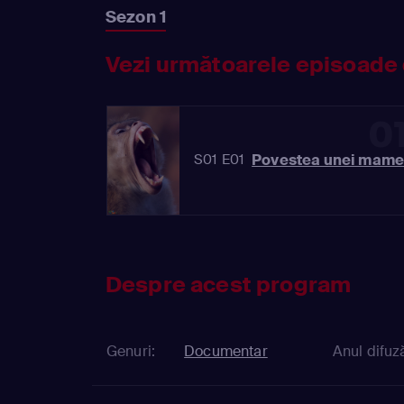
Sezon 1
Vezi următoarele episoade 
0
Povestea unei mam
S01 E01
Despre acest program
Genuri:
Documentar
Anul difuză