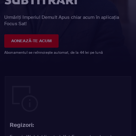
SUBTITRĂRI
Urmăriți Imperiul Demult Apus chiar acum în aplicația
Focus Sat!
AONEAZĂ-TE ACUM
Abonamentul se reînnoiește automat, de la 44 lei pe lună
Regizori: