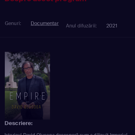
Genuri:
Documentar
Anul difuzării:
2021
Descriere:
Istoricul David Olusoga descoperă cum a dăinuit Imperiul