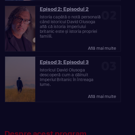
Episod 2: Episodul 2
02
Istoria capătă o notă personală
când istoricul David Olusoga
află că istoria imperiului
britanic este și istoria propriei
familii.
Află mai multe
03
Episod 3: Episodul 3
Istoricul David Olusoga
descoperă cum a dăinuit
Imperiul Britanic în întreaga
lume.
Află mai multe
Despre acest program