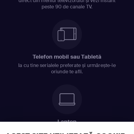
direct din meniul televizorului și vezi instant
peste 90 de canale TV.
Telefon mobil sau Tabletă
Ia cu tine serialele preferate și urmărește-le
oriunde te afli.
Laptop
Intră în pat și urmărește acel episod incitant.