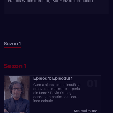
Francis Welch (director), Kat Feavers (producer)
Sezon 1
Sezon 1
Episod 1: Episodul 1
01
Cum a ajuns o mică insulă să
creeze cel mai mare imperiu
din lume? David Olusoga
descoperă patrimoniul care
încă dăinuie.
Află mai multe