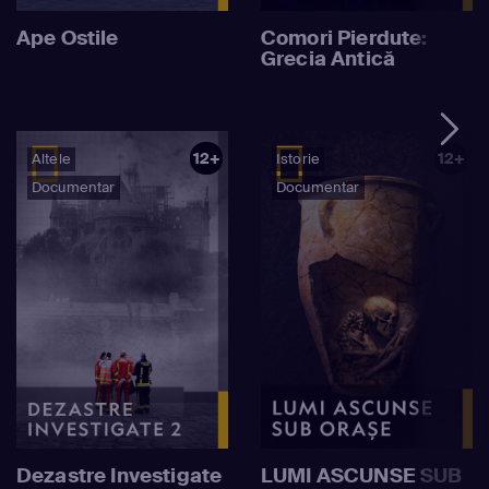
Ape Ostile
Comori Pierdute:
Grecia Antică
12+
12+
Altele
Istorie
Documentar
Documentar
Dezastre Investigate
LUMI ASCUNSE SUB