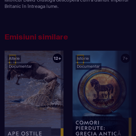
Britanic în întreaga lume.
Emisiuni similare
12+
7+
Altele
Istorie
Documentar
Documentar