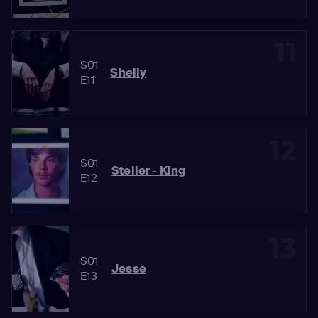
11
S01
Shelly
E11
12
S01
Steller - King
E12
13
S01
Jesse
E13