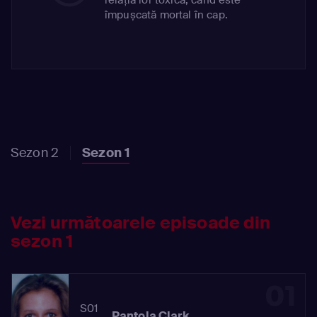
împușcată mortal în cap.
Sezon 2
Sezon 1
Vezi următoarele episoade din
sezon 1
01
S01
Pantola Clark