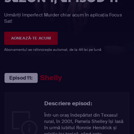
Urmăriți Imperfect Murder chiar acum în aplicația Focus
Sat!
AONEAZĂ-TE ACUM
Abonamentul se reînnoiește automat, de la 44 lei pe lună
Shelly
Episod 11:
Descriere episod:
Într-un oraș îndepărtat din Texasul
rural, în 2001, Pamela Shelley își lasă
în urmă iubitul Ronnie Hendrick și
relația lor toxică, când este