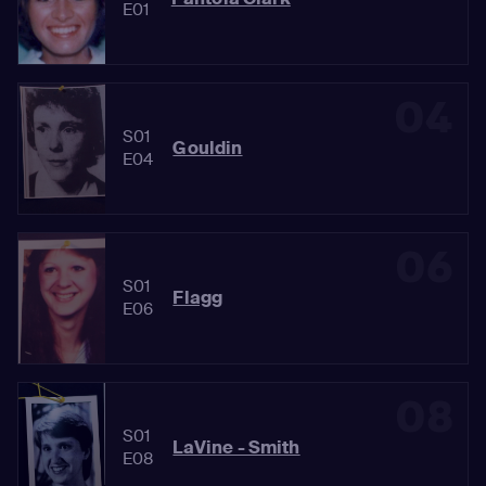
E01
04
S01
Gouldin
E04
06
S01
Flagg
E06
08
S01
LaVine - Smith
E08