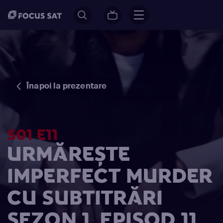
Înapoi la prezentare
S01 E11
URMĂREȘTE
IMPERFECT MURDER
CU SUBTITRĂRI
SEZON 1, EPISOD 11