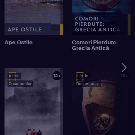
Ape Ostile
Comori Pierdute:
Grecia Antică
12+
12+
Altele
Istorie
Documentar
Documentar