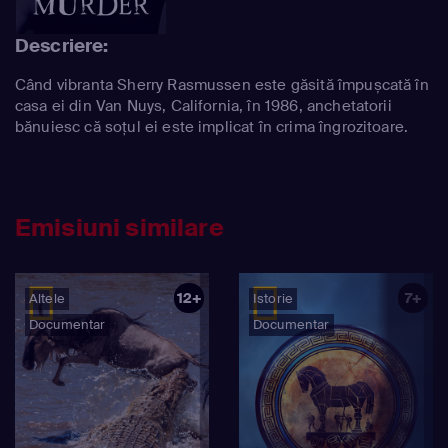
Descriere:
Când vibranta Sherry Rasmussen este găsită împușcată în
casa ei din Van Nuys, California, în 1986, anchetatorii
bănuiesc că soțul ei este implicat în crima îngrozitoare.
Emisiuni similare
12+
7+
Altele
Istorie
Documentar
Documentar