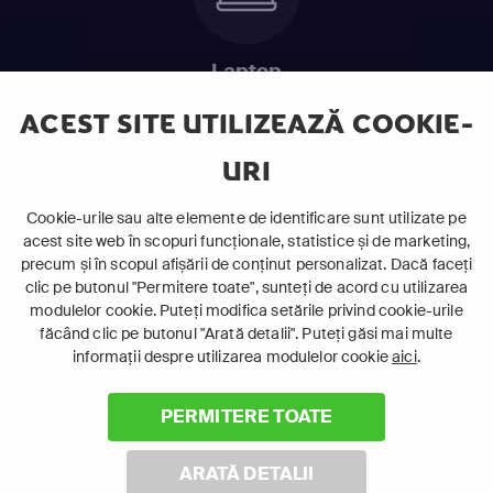
Laptop
Intră în pat și urmărește acel episod incitant.
ACEST SITE UTILIZEAZĂ COOKIE-
URI
ABONEAZĂ-TE ACUM
Cookie-urile sau alte elemente de identificare sunt utilizate pe
acest site web în scopuri funcționale, statistice și de marketing,
Cerințe de sistem
precum și în scopul afișării de conținut personalizat. Dacă faceți
clic pe butonul "Permitere toate", sunteți de acord cu utilizarea
modulelor cookie. Puteți modifica setările privind cookie-urile
făcând clic pe butonul "Arată detalii". Puteți găsi mai multe
informații despre utilizarea modulelor cookie
aici
.
PERMITERE TOATE
©
2026 Canal+ Luxembourg S. à r.l. - Toate drepturile rezervate
Focus Sat este o marcă înregistrată aparținând Canal+
ARATĂ DETALII
Luxembourg S. à r.l.