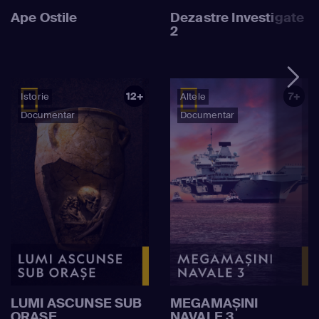
Ape Ostile
Dezastre Investigate
2
12+
7+
Istorie
Altele
Documentar
Documentar
LUMI ASCUNSE SUB
MEGAMAȘINI
ORAȘE
NAVALE 3