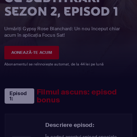
SEZON 2, EPISOD 1
Urmăriți Gypsy Rose Blanchard: Un nou început chiar
acum în aplicația Focus Sat!
AONEAZĂ-TE ACUM
Abonamentul se reînnoiește automat, de la 44 lei pe lună
Filmul ascuns: episod
Episod
bonus
1:
Descriere episod:
În cadrul acestui spisod speciale,