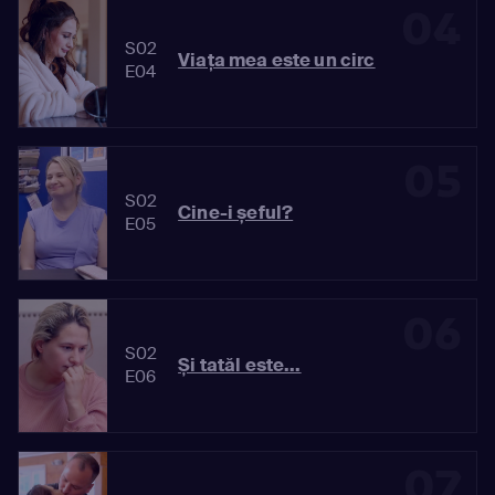
04
S02
Viața mea este un circ
E04
05
S02
Cine-i șeful?
E05
06
S02
Și tatăl este...
E06
07