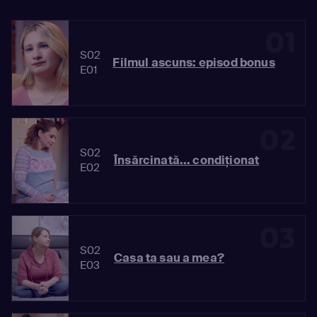
01
S02
Filmul ascuns: episod bonus
E01
02
S02
Însărcinată... condiționat
E02
03
S02
Casa ta sau a mea?
E03