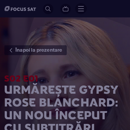
Înapoi la prezentare
S02 E01
URMĂREȘTE GYPSY
ROSE BLANCHARD:
UN NOU ÎNCEPUT
CU SUBTITRĂRI