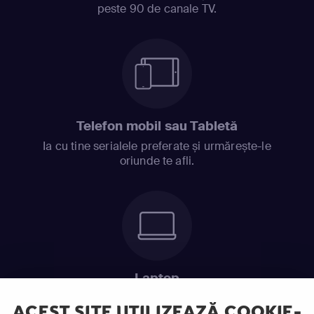
peste 90 de canale TV.
Telefon mobil sau Tabletă
Ia cu tine serialele preferate și urmărește-le
oriunde te afli.
Laptop
Intră în pat și urmărește acel episod incitant.
ACEST SITE UTILIZEAZĂ COOKIE-