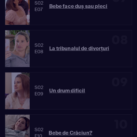
S02
Bebe face duș sau pleci
E07
08
S02
La tribunalul de divorțuri
E08
09
S02
Un drum dificil
E09
10
S02
Bebe de Crăciun?
E10