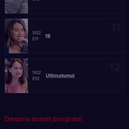
11
S02
18
E11
12
S02
Ultimatumul
E12
Despre acest program