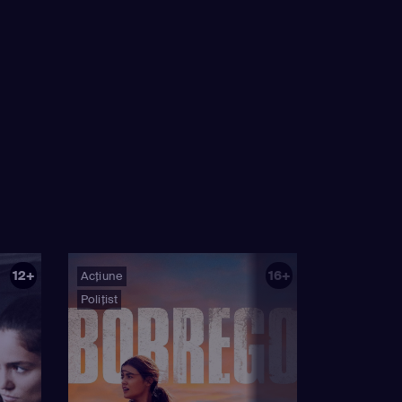
12+
16+
Acțiune
Polițist