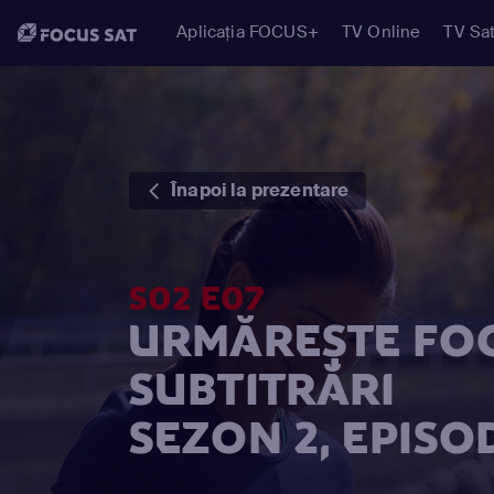
Aplicația FOCUS+
TV Online
TV Sat
Înapoi la prezentare
S02 E07
URMĂREȘTE FOC
SUBTITRĂRI
SEZON 2, EPISO