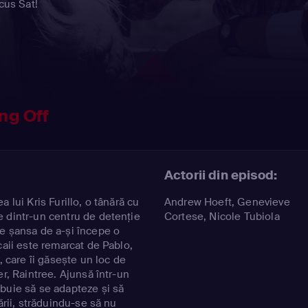
cus Sat!
ing Off
Actorii din episod:
 lui Kris Furillo, o tânără cu
Andrew Hoeft
,
Genevieve
 dintr-un centru de detenție
Cortese
,
Nicole Tubiola
e șansa de a-și începe o
caii este remarcat de Pablo,
, care îi găsește un loc de
er, Raintree. Ajunsă într-un
buie să se adapteze și să
ării, străduindu-se să nu