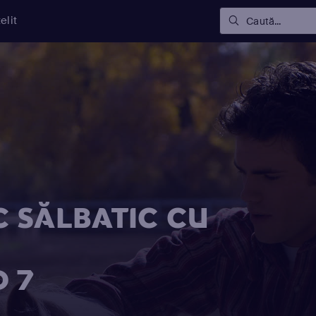
elit
Caută...
 SĂLBATIC CU
D 7