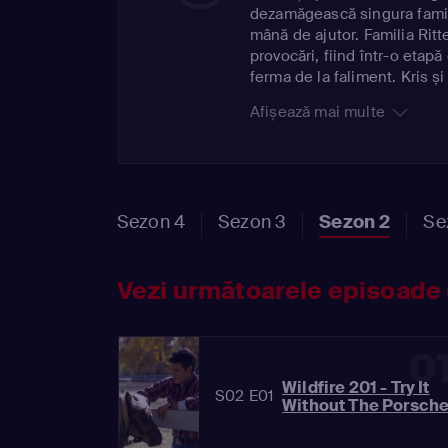
dezamăgească singura famili
mână de ajutor. Familia Ritter
provocări, fiind într-o etapă 
ferma de la faliment. Kris și
redevină competitivi în lume
Afișează mai multe
Sezon 4
Sezon 3
Sezon 2
Se
Vezi următoarele episoade 
0
Wildfire 201 - Try It
S02 E01
Without The Porsch