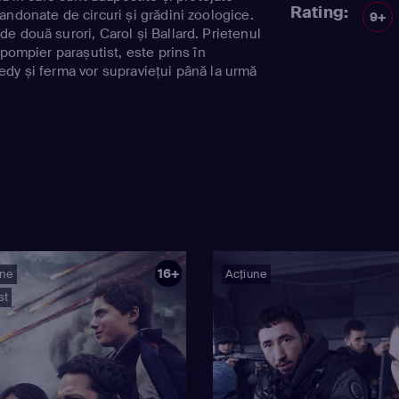
Rating:
andonate de circuri și grădini zoologice.
9+
e două surori, Carol și Ballard. Prietenul
 pompier parașutist, este prins în
dy și ferma vor supraviețui până la urmă
16+
une
Acțiune
st