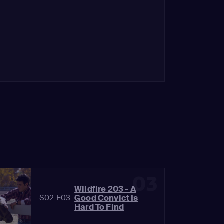
03
Wildfire 203 - A
Good Convict Is
S02 E03
Hard To Find