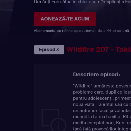
Urmăriți Foc sălbatic chiar acum în aplicația Fo
AONEAZĂ-TE ACUM
Abonamentul se reînnoiește automat, de la 44 lei pe lună
Wildfire 207 - Tak
Episod 7:
Descriere episod:
"Wildfire" urmărește povestea
probleme care, după ce iese
pentru adolescenți, primeșt
nouă viață. Talentul său cu 
un antrenor local și voluntar
muncă la ferma familiei Ritt
mediu complet nou, Kris tre
facă față provocărilor integr