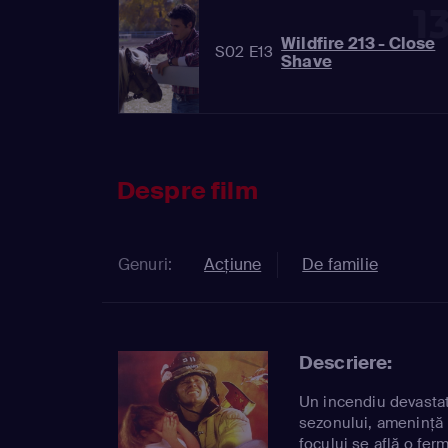
1
Wildfire 213 - Close
S02 E13
Shave
Despre film
Genuri:
Acțiune
De familie
Descriere:
Un incendiu devastat
sezonului, amenință 
focului se află o fer