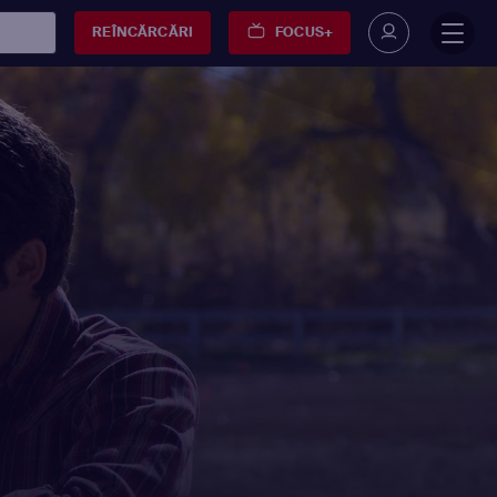
REÎNCĂRCĂRI
FOCUS+