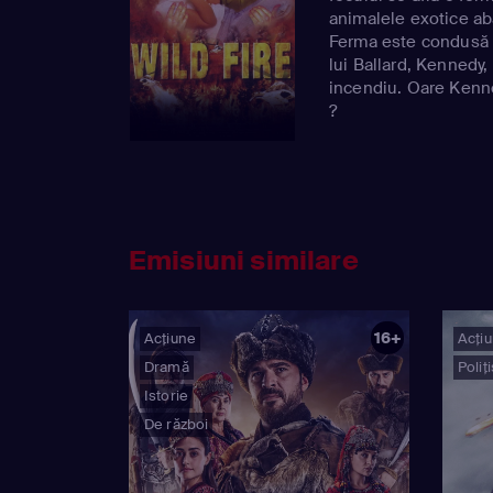
animalele exotice ab
Ferma este condusă d
lui Ballard, Kennedy,
incendiu. Oare Kenne
?
Emisiuni similare
16+
Acțiune
Acți
Dramă
Poliți
Istorie
De război