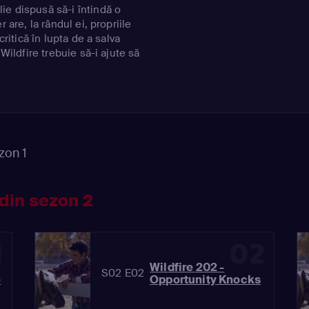
e dispusă să-i întindă o
 are, la rândul ei, propriile
critică în lupta de a salva
 Wildfire trebuie să-i ajute să
a curselor de cai.
zon 1
din sezon 2
1
02
Wildfire 202 -
S02 E02
e
Opportunity Knocks