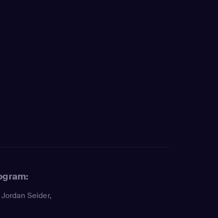
rogram:
,
Jordan Seider
,