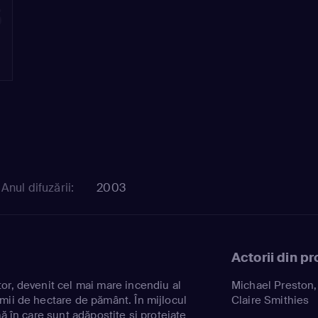
3
Anul difuzării:
2003
Actorii din p
or, devenit cel mai mare incendiu al
Michael Preston
mii de hectare de pământ. În mijlocul
Claire Smithies
mă în care sunt adăpostite și protejate