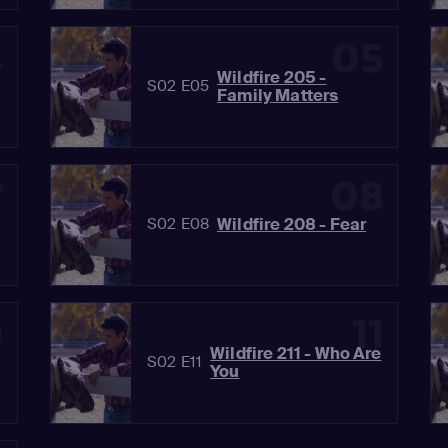
4
05
Wildfire 205 -
S02 E05
Family Matters
7
08
g
Wildfire 208 - Fear
S02 E08
0
11
Wildfire 211 - Who Are
S02 E11
You