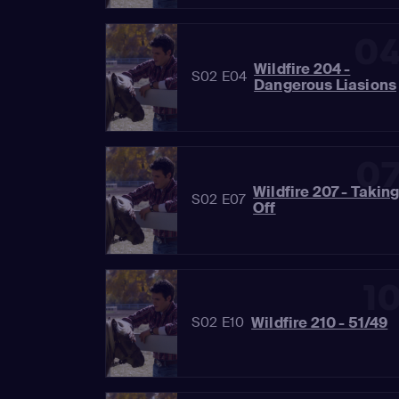
0
Wildfire 204 -
S02 E04
Dangerous Liasions
0
Wildfire 207 - Takin
S02 E07
Off
1
Wildfire 210 - 51/49
S02 E10