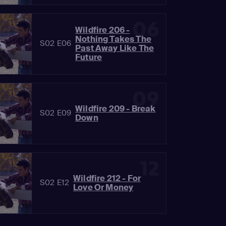
06
Wildfire 206 -
Nothing Takes The
S02 E06
Past Away Like The
Future
09
Wildfire 209 - Break
S02 E09
Down
12
Wildfire 212 - For
S02 E12
Love Or Money