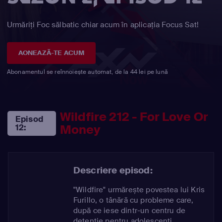
Urmăriți Foc sălbatic chiar acum în aplicația Focus Sat!
AONEAZĂ-TE ACUM
Abonamentul se reînnoiește automat, de la 44 lei pe lună
Wildfire 212 - For Love Or
Episod
Money
12:
Descriere episod:
"Wildfire" urmărește povestea lui Kris
Furillo, o tânără cu probleme care,
după ce iese dintr-un centru de
detenție pentru adolescenți,