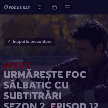
Înapoi la prezentare
S02 E12
URMĂREȘTE FOC
SĂLBATIC CU
SUBTITRĂRI
SEZON 2, EPISOD 12