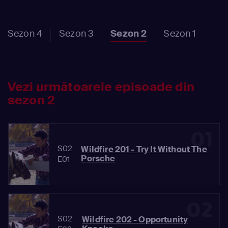
Sezon 4
Sezon 3
Sezon 2
Sezon 1
Vezi următoarele episoade din
sezon 2
01
S02
Wildfire 201 - Try It Without The
Porsche
E01
02
S02
Wildfire 202 - Opportunity