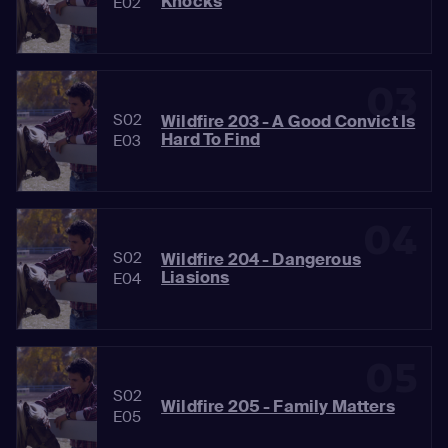
Knocks
E02
03
S02
Wildfire 203 - A Good Convict Is
Hard To Find
E03
04
S02
Wildfire 204 - Dangerous
Liasions
E04
05
S02
Wildfire 205 - Family Matters
E05