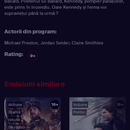
Ballard. Prietenul lui Ballard, Kennedy, pompier parașutist,
este prins în incendiu. Oare Kennedy și ferma vor
supraviețui până la urmă ?
Actorii din program:
Michael Preston
,
Jordan Seider
,
Claire Smithies
Rating:
9+
Emisiuni similare
16+
16+
Acțiune
Acțiune
Dramă
Polițist
Istorie
De război