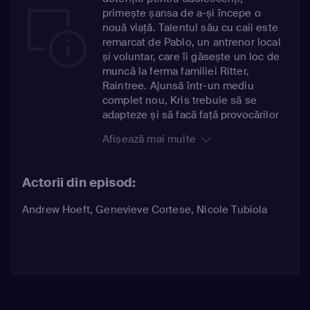
primește șansa de a-și începe o
nouă viață. Talentul său cu caii este
remarcat de Pablo, un antrenor local
și voluntar, care îi găsește un loc de
muncă la ferma familiei Ritter,
Raintree. Ajunsă într-un mediu
complet nou, Kris trebuie să se
adapteze și să facă față provocărilor
integrării, străduindu-se să nu
Afișează mai multe
dezamăgească singura familie
dispusă să-i întindă o mână de ajutor.
Familia Ritter are, la rândul ei,
Actorii din episod:
propriile provocări, fiind într-o etapă
critică în lupta de a salva ferma de la
Andrew Hoeft
,
Genevieve Cortese
,
Nicole Tubiola
faliment. Kris și Wildfire trebuie să-i
ajute să redevină competitivi în
lumea curselor de cai.