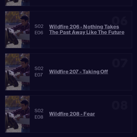
06
S02
Wildfire 206 - Nothing Takes
The Past Away Like The Future
E06
07
S02
Wildfire 207 - Taking Off
E07
08
S02
Wildfire 208 - Fear
E08