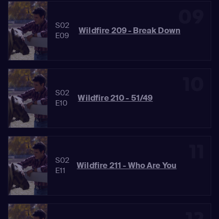
09
S02
Wildfire 209 - Break Down
E09
10
S02
Wildfire 210 - 51/49
E10
11
S02
Wildfire 211 - Who Are You
E11