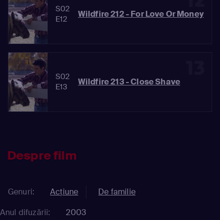
12
S02
Wildfire 212 - For Love Or Money
E12
13
S02
Wildfire 213 - Close Shave
E13
Despre film
Genuri:
Acțiune
De familie
Anul difuzării:
2003