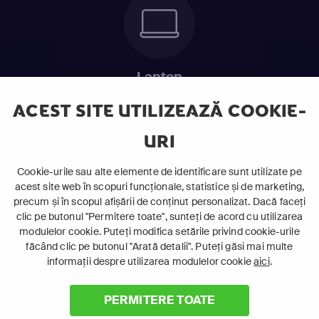
Laptop
Intră în pat și urmărește acel episod incitant.
ACEST SITE UTILIZEAZĂ COOKIE-
URI
ABONEAZĂ-TE ACUM
Cookie-urile sau alte elemente de identificare sunt utilizate pe
acest site web în scopuri funcționale, statistice și de marketing,
Cerințe de sistem
precum și în scopul afișării de conținut personalizat. Dacă faceți
clic pe butonul "Permitere toate", sunteți de acord cu utilizarea
modulelor cookie. Puteți modifica setările privind cookie-urile
făcând clic pe butonul "Arată detalii". Puteți găsi mai multe
informații despre utilizarea modulelor cookie
aici
.
PERMITERE TOATE
©
2026 Canal+ Luxembourg S. à r.l. - Toate drepturile rezervate