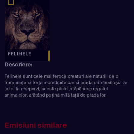
Descriere:
Felinele sunt cele mai feroce creaturi ale naturii, de o
frumusețe și forță incredibile dar și prădători nemiloși. De
la lei la gheparzi, aceste pisici stăpânesc regatul
animalelor, arătând puțină milă față de prada lor.
Emisiuni similare