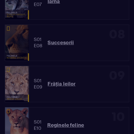
Iarna
E07
08
S01
Succesorii
E08
09
S01
Frăția leilor
E09
10
S01
Reginele feline
E10