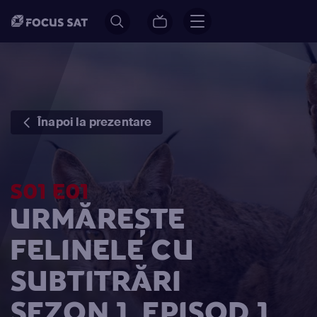
Înapoi la prezentare
S01 E01
URMĂREȘTE
FELINELE CU
SUBTITRĂRI
SEZON 1, EPISOD 1