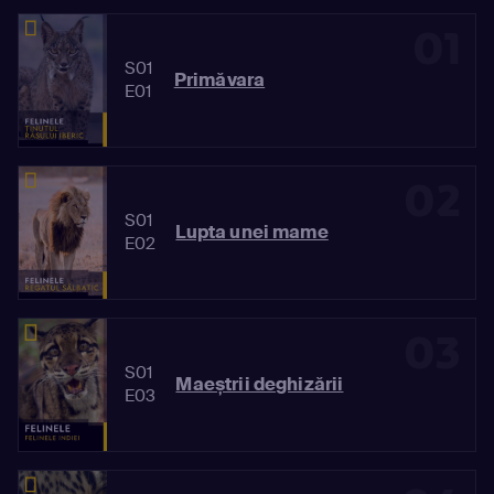
01
S01
Primăvara
E01
02
S01
Lupta unei mame
E02
03
S01
Maeștrii deghizării
E03