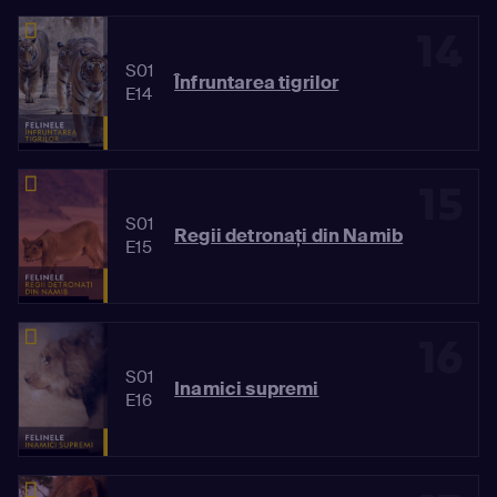
14
S01
Înfruntarea tigrilor
E14
15
S01
Regii detronaţi din Namib
E15
16
S01
Inamici supremi
E16