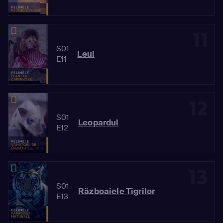
11
S01
Leul
E11
12
S01
Leopardul
E12
13
S01
Războaiele Tigrilor
E13