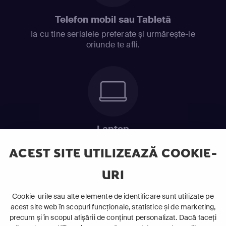
Telefon mobil sau Tabletă
Ia cu tine serialele preferate și urmărește-le
oriunde te afli.
Laptop
Intră în pat și urmărește acel episod incitant.
ACEST SITE UTILIZEAZĂ COOKIE-
URI
ABONEAZĂ-TE ACUM
Cookie-urile sau alte elemente de identificare sunt utilizate pe
acest site web în scopuri funcționale, statistice și de marketing,
Cerințe de sistem
precum și în scopul afișării de conținut personalizat. Dacă faceți