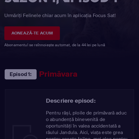
Urmăriți Felinele chiar acum în aplicația Focus Sat!
AONEAZĂ-TE ACUM
Abonamentul se reînnoiește automat, de la 44 lei pe lună
Primăvara
Episod 1:
Descriere episod:
Pentru râși, ploile de primăvară aduc
o abundență binevenită de
oportunități în valea accidentată a
râului Jandula. Aici, viața este grea
pentru aceste feline, mai ales pentru