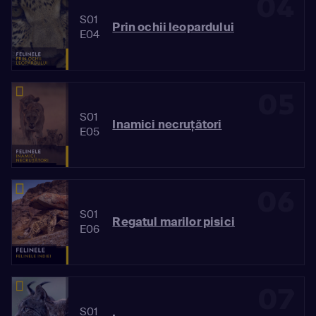
04
S01
Prin ochii leopardului
E04
05
S01
Inamici necruțători
E05
06
S01
Regatul marilor pisici
E06
07
S01