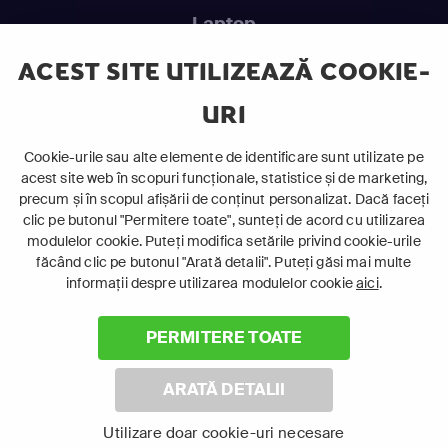
Laptop
Intră în pat și urmărește acel episod incitant.
ACEST SITE UTILIZEAZĂ COOKIE-
URI
ABONEAZĂ-TE ACUM
Cookie-urile sau alte elemente de identificare sunt utilizate pe
acest site web în scopuri funcționale, statistice și de marketing,
Cerințe de sistem
precum și în scopul afișării de conținut personalizat. Dacă faceți
clic pe butonul "Permitere toate", sunteți de acord cu utilizarea
modulelor cookie. Puteți modifica setările privind cookie-urile
făcând clic pe butonul "Arată detalii". Puteți găsi mai multe
informații despre utilizarea modulelor cookie
aici
.
PERMITERE TOATE
©
2026 Canal+ Luxembourg S. à r.l. - Toate drepturile rezervate
Focus Sat este o marcă înregistrată aparținând Canal+
ARATĂ DETALII
Luxembourg S. à r.l.
Rue Albert Borschette 4, L-1246 Luxemburg | R.C.S. Luxemburg:
Utilizare doar cookie-uri necesare
B 87.905