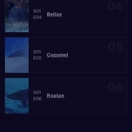
04
S01
Belize
E04
05
S01
Cozumel
E05
06
S01
Roatan
E06