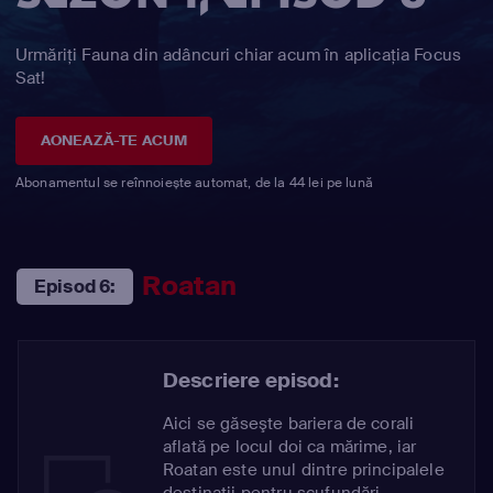
Urmăriți Fauna din adâncuri chiar acum în aplicația Focus
Sat!
AONEAZĂ-TE ACUM
Abonamentul se reînnoiește automat, de la 44 lei pe lună
Roatan
Episod 6:
Descriere episod:
Aici se găseşte bariera de corali
aflată pe locul doi ca mărime, iar
Roatan este unul dintre principalele
destinaţii pentru scufundări,