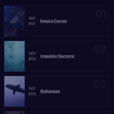
01
S01
Insula Cocos
E01
02
S01
Insulele Socorro
E02
03
S01
Bahamas
E03