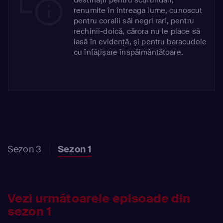
renumite în întreaga lume, cunoscut
pentru coralii săi negri rari, pentru
rechinii-doică, cărora nu le place să
iasă în evidenţă, şi pentru baracudele
cu înfăţişare înspăimântătoare.
Sezon 3
Sezon 1
Vezi următoarele episoade din
sezon 1