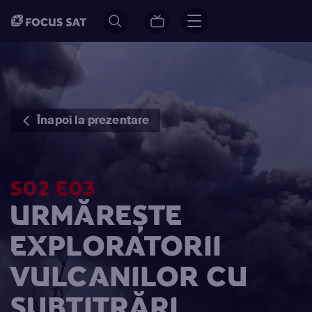
Înapoi la prezentare
S02 E03
URMĂREȘTE
EXPLORATORII
VULCANILOR CU
SUBTITRĂRI