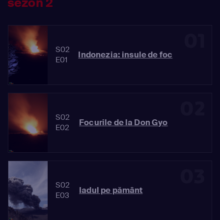
sezon 2
01
S02
Indonezia: insule de foc
E01
02
S02
Focurile de la Don Gyo
E02
03
S02
Iadul pe pământ
E03