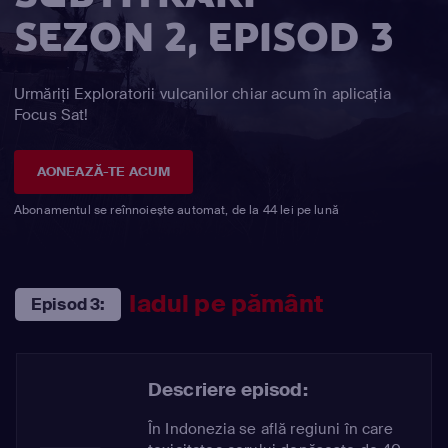
SEZON 2, EPISOD 3
Urmăriți Exploratorii vulcanilor chiar acum în aplicația
Focus Sat!
AONEAZĂ-TE ACUM
Abonamentul se reînnoiește automat, de la 44 lei pe lună
Iadul pe pământ
Episod 3:
Descriere episod:
În Indonezia se află regiuni în care