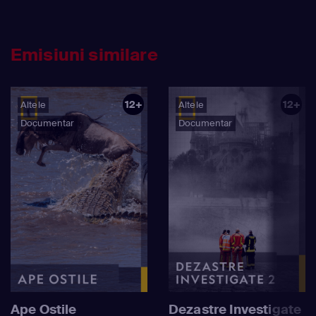
Emisiuni similare
12+
12+
Altele
Altele
Documentar
Documentar
Ape Ostile
Dezastre Investigate