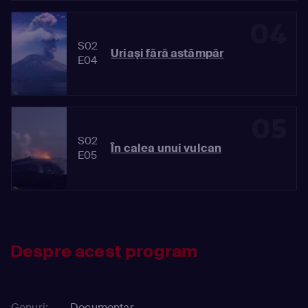
04
S02
Uriaşi fără astâmpăr
E04
05
S02
În calea unui vulcan
E05
Despre acest program
Genuri:
Documentar