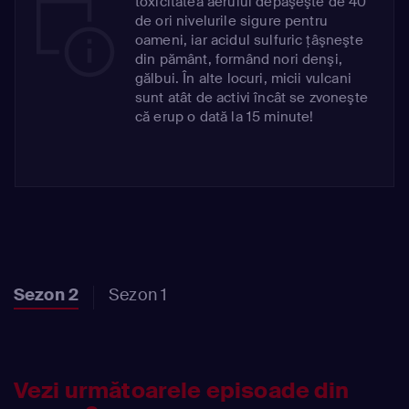
toxicitatea aerului depăşeşte de 40
de ori nivelurile sigure pentru
oameni, iar acidul sulfuric ţâşneşte
din pământ, formând nori denşi,
gălbui. În alte locuri, micii vulcani
sunt atât de activi încât se zvoneşte
că erup o dată la 15 minute!
Sezon 2
Sezon 1
Vezi următoarele episoade din