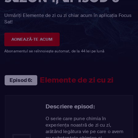
Urmăriți Elemente de zi cu zi chiar acum în aplicația Focus
Sat!
AONEAZĂ-TE ACUM
Abonamentul se reînnoiește automat, de la 44 lei pe lună
Elemente de zi cu zi
Episod 6:
Descriere episod:
O serie care pune chimia în
experienţa noastră de zi cu zi,
arătând legătura vie pe care o avem
cu substanţele chimice şi