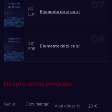
07
S01
Elemente de zi cu zi
E07
08
S01
Elemente de zi cu zi
E08
Despre acest program
Genuri:
Documentar
Anul difuzării:
2018