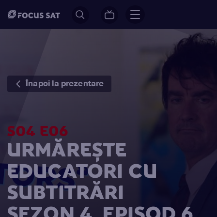
Înapoi la prezentare
S04 E06
URMĂREȘTE
EDUCATORI CU
SUBTITRĂRI
SEZON 4, EPISOD 6