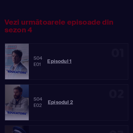
Vezi următoarele episoade din
sezon 4
01
S04
Episodul 1
E01
02
S04
Episodul 2
E02