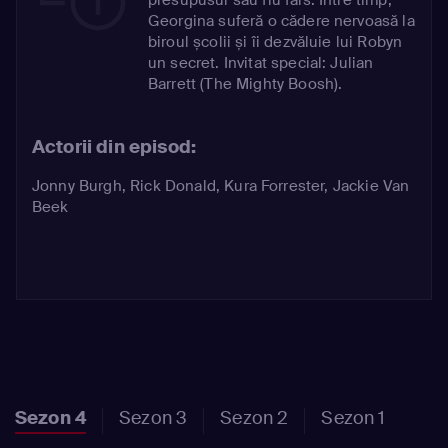
Georgina suferă o cădere nervoasă la
biroul școlii și îi dezvăluie lui Robyn
un secret. Invitat special: Julian
Barrett (The Mighty Boosh).
Actorii din episod:
Jonny Burgh
,
Rick Donald
,
Kura Forrester
,
Jackie Van
Beek
Sezon 4
Sezon 3
Sezon 2
Sezon 1