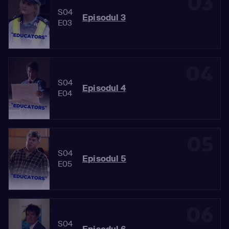
03
S04
Episodul 3
E03
04
S04
Episodul 4
E04
05
S04
Episodul 5
E05
06
S04