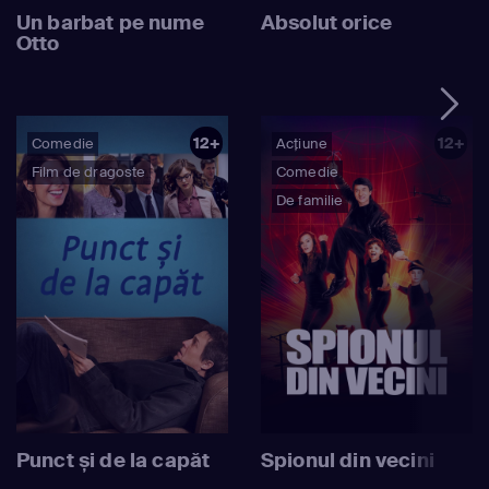
Un barbat pe nume
Absolut orice
Otto
12+
12+
Comedie
Acțiune
Film de dragoste
Comedie
De familie
Punct și de la capăt
Spionul din vecini