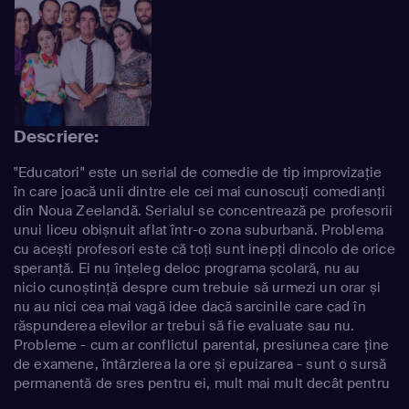
Descriere:
"Educatori" este un serial de comedie de tip improvizație
în care joacă unii dintre ele cei mai cunoscuți comedianți
din Noua Zeelandă. Serialul se concentrează pe profesorii
unui liceu obișnuit aflat într-o zona suburbană. Problema
cu acești profesori este că toți sunt inepți dincolo de orice
speranță. Ei nu înțeleg deloc programa școlară, nu au
nicio cunoștință despre cum trebuie să urmezi un orar și
nu au nici cea mai vagă idee dacă sarcinile care cad în
răspunderea elevilor ar trebui să fie evaluate sau nu.
Probleme - cum ar conflictul parental, presiunea care ține
de examene, întârzierea la ore și epuizarea - sunt o sursă
permanentă de sres pentru ei, mult mai mult decât pentru
elevii lor. Aceste educatori cu deficiențe mari