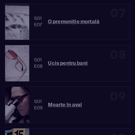
07
S01
O premoniție mortală
E07
08
S01
Ucis pentru bani
E08
09
S01
Moarte în aval
E09