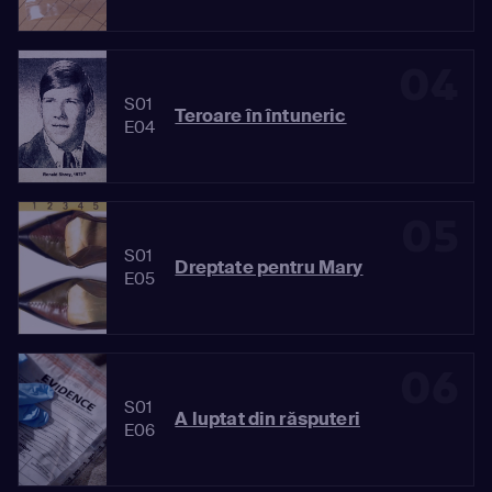
04
S01
Teroare în întuneric
E04
05
S01
Dreptate pentru Mary
E05
06
S01
A luptat din răsputeri
E06