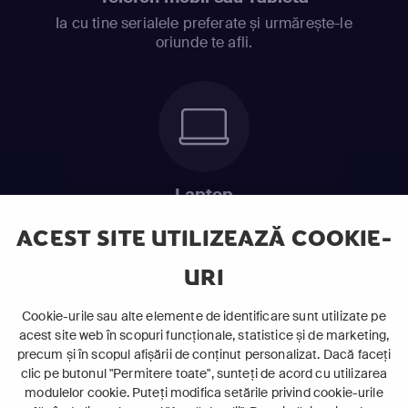
Ia cu tine serialele preferate și urmărește-le
oriunde te afli.
Laptop
Intră în pat și urmărește acel episod incitant.
ACEST SITE UTILIZEAZĂ COOKIE-
URI
ABONEAZĂ-TE ACUM
Cookie-urile sau alte elemente de identificare sunt utilizate pe
acest site web în scopuri funcționale, statistice și de marketing,
Cerințe de sistem
precum și în scopul afișării de conținut personalizat. Dacă faceți
clic pe butonul "Permitere toate", sunteți de acord cu utilizarea
modulelor cookie. Puteți modifica setările privind cookie-urile