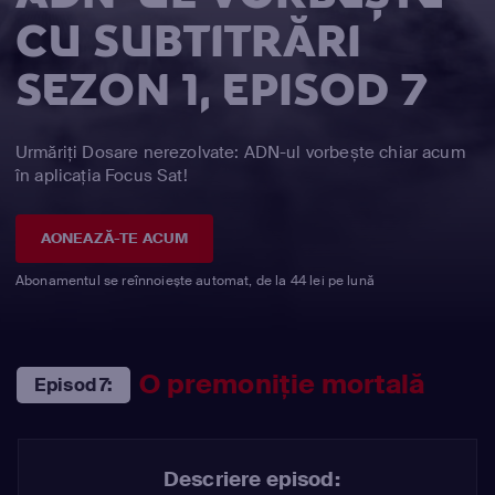
CU SUBTITRĂRI
SEZON 1, EPISOD 7
Urmăriți Dosare nerezolvate: ADN-ul vorbește chiar acum
în aplicația Focus Sat!
AONEAZĂ-TE ACUM
Abonamentul se reînnoiește automat, de la 44 lei pe lună
O premoniție mortală
Episod 7:
Descriere episod: