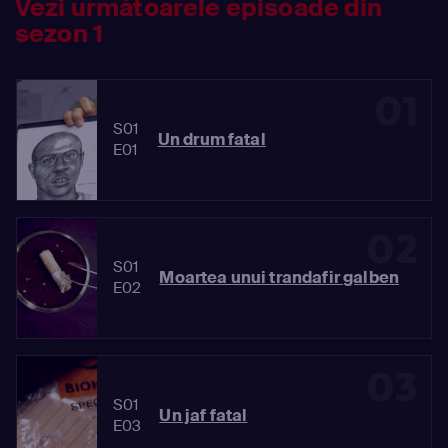
Vezi următoarele episoade din
sezon 1
01
S01
Un drum fatal
E01
02
S01
Moartea unui trandafir galben
E02
03
S01
Un jaf fatal
E03