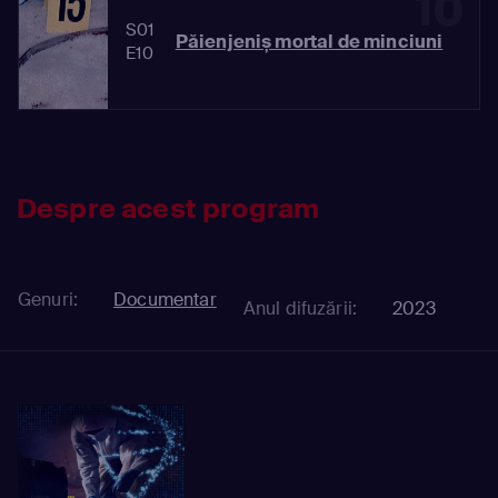
10
S01
Păienjeniș mortal de minciuni
E10
Despre acest program
Genuri:
Documentar
Anul difuzării:
2023