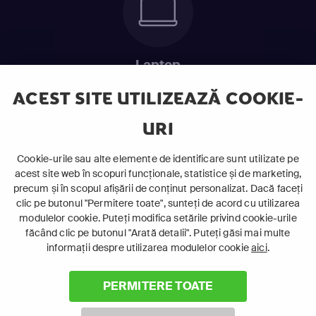
Laptop
Intră în pat și urmărește acel episod incitant.
ACEST SITE UTILIZEAZĂ COOKIE-
URI
ABONEAZĂ-TE ACUM
Cookie-urile sau alte elemente de identificare sunt utilizate pe
acest site web în scopuri funcționale, statistice și de marketing,
Cerințe de sistem
precum și în scopul afișării de conținut personalizat. Dacă faceți
clic pe butonul "Permitere toate", sunteți de acord cu utilizarea
modulelor cookie. Puteți modifica setările privind cookie-urile
făcând clic pe butonul "Arată detalii". Puteți găsi mai multe
informații despre utilizarea modulelor cookie
aici
.
PERMITERE TOATE
©
2026 Canal+ Luxembourg S. à r.l. - Toate drepturile rezervate
Focus Sat este o marcă înregistrată aparținând Canal+