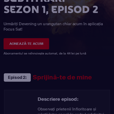
SEZON 1, EPISOD 2
Urmăriți Devening un urangutan chiar acum în aplicația
Focus Sat!
AONEAZĂ-TE ACUM
Abonamentul se reînnoiește automat, de la 44 lei pe lună
Sprijină-te de mine
Episod 2:
Descriere episod:
Observați prietenii înfloritoare și