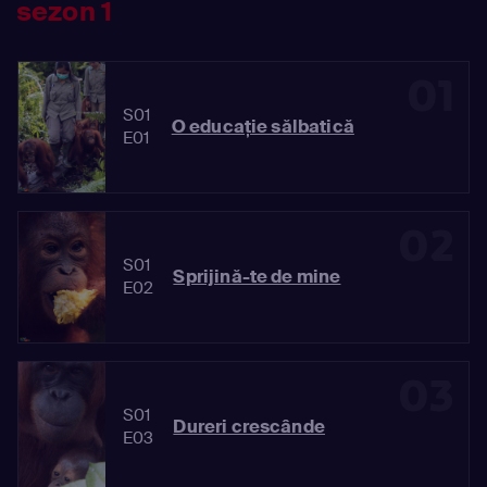
sezon 1
01
S01
O educație sălbatică
E01
02
S01
Sprijină-te de mine
E02
03
S01
Dureri crescânde
E03