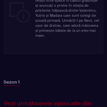
relații între specii în cadrul grădiniței
și aruncați o privire în relația de
prietenie frățească dintre Valentino,
Yutris și Madara care sunt colegi de
școală primară. Urmăriți-l pe Beni, cel
ușor de distras, care adoră mâncarea
și primește bătaie de la un elev mai
mare.
Sezon 1
Vezi următoarele episoade din