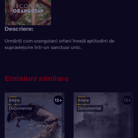
Descriere:
Urmăriți cum urangutani orfani învață aptitudini de
supraviețuire într-un sanctuar unic.
Emisiuni similare
12+
12+
Altele
Altele
Documentar
Documentar