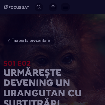
Înapoi la prezentare
S01 E02
URMĂREȘTE
DEVENING UN
URANGUTAN CU
SUBTITRĂRI