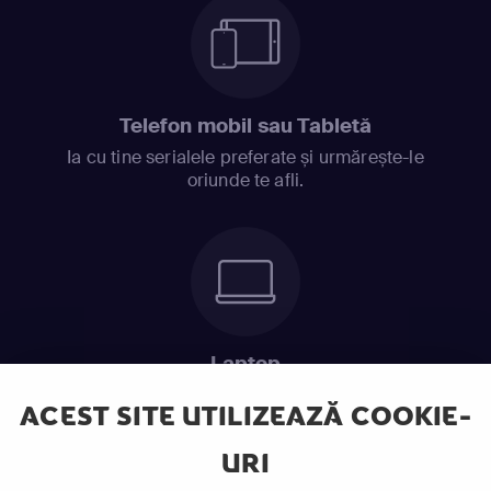
Telefon mobil sau Tabletă
Ia cu tine serialele preferate și urmărește-le
oriunde te afli.
Laptop
Intră în pat și urmărește acel episod incitant.
ACEST SITE UTILIZEAZĂ COOKIE-
URI
ABONEAZĂ-TE ACUM