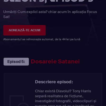
Urmăriți Cum explici asta? chiar acum în aplicația Focus
Sat!
AONEAZĂ-TE ACUM
Abonamentul se reînnoiește automat, de la 44 lei pe lună
Dosarele Satanei
Episod 5:
Descriere episod:
Chiar există Diavolul? Tony Harris
separă realitatea de ficțiune,
investigând fotografii, videoclipuri și
sunete care par că au o legătură cu