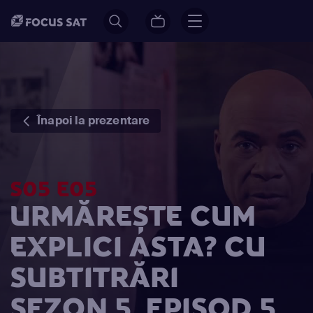
Înapoi la prezentare
S05 E05
URMĂREȘTE CUM
EXPLICI ASTA? CU
SUBTITRĂRI
SEZON 5, EPISOD 5