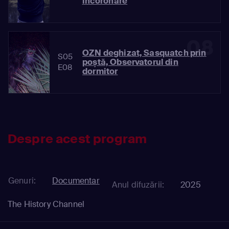
încoronare
08
OZN deghizat, Sasquatch prin
S05
poștă, Observatorul din
E08
dormitor
Despre acest program
Genuri:
Documentar
Anul difuzării:
2025
The History Channel