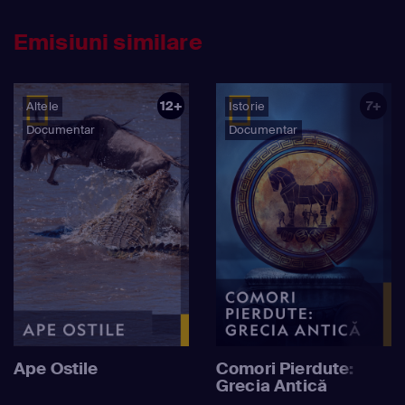
Emisiuni similare
12+
7+
Altele
Istorie
Documentar
Documentar
Ape Ostile
Comori Pierdute:
Grecia Antică