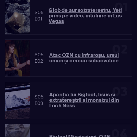
01
Glob de aur extraterestru, Yeti
S05
prins pe video, întâlnire în Las
E01
Vegas
02
S05
Atac OZN cu infraroșu, ursul
uman și cercuri subacvatice
E02
03
Apariția lui Bigfoot, Iisus și
S05
extratereștrii și monstrul din
E03
Loch Ness
04
Bigfoot Mississippi, OZN