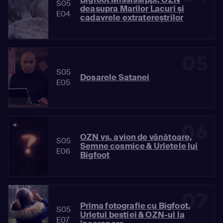
S05
deasupra Marilor Lacuri și
E04
cadavrele extratereștrilor
05
S05
Dosarele Satanei
E05
06
OZN vs. avion de vânătoare,
S05
Semne cosmice & Urletele lui
E06
Bigfoot
07
Prima fotografie cu Bigfoot,
S05
Urletul bestiei & OZN-ul la
E07