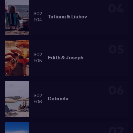
04
S02
Tatiana & Liubov
E04
05
S02
Edith & Joseph
E05
06
S02
Gabriela
E06
07