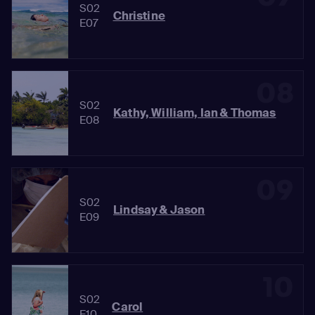
S02
Christine
E07
08
S02
Kathy, William, Ian & Thomas
E08
09
S02
Lindsay & Jason
E09
10
S02
Carol
E10