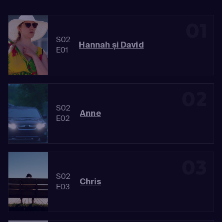
01
S02
Hannah și David
E01
02
S02
Anne
E02
03
S02
Chris
E03