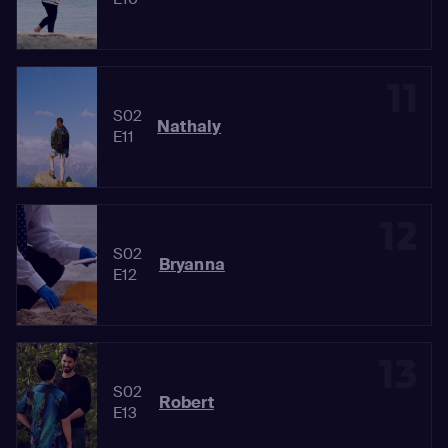
11
S02
Nathaly
E11
12
S02
Bryanna
E12
13
S02
Robert
E13