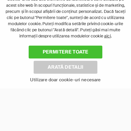
acest site web în scopuri funcționale, statistice și de marketing,
precum și în scopul afișării de conținut personalizat. Dacă faceți
clic pe butonul "Permitere toate", sunteți de acord cu utilizarea
modulelor cookie. Puteți modifica setările privind cookie-urile
făcând clic pe butonul "Arată detalii". Puteți găsi mai multe
Laptop
informații despre utilizarea modulelor cookie
aici
.
Intră în pat și urmărește acel episod incitant.
PERMITERE TOATE
ABONEAZĂ-TE ACUM
ARATĂ DETALII
Cerințe de sistem
Utilizare doar cookie-uri necesare
©
2026 Canal+ Luxembourg S. à r.l. - Toate drepturile rezervate