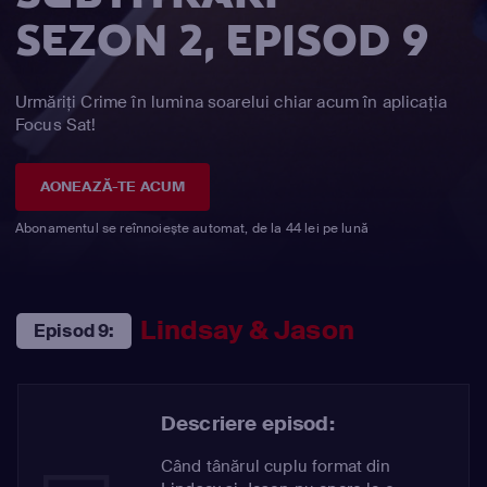
SEZON 2, EPISOD 9
Urmăriți Crime în lumina soarelui chiar acum în aplicația
Focus Sat!
AONEAZĂ-TE ACUM
Abonamentul se reînnoiește automat, de la 44 lei pe lună
Lindsay & Jason
Episod 9:
Descriere episod:
Când tânărul cuplu format din