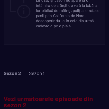
Lindsay și Jason nu apare la o
întâlnire de sfârșit de vară la tabăra
lor biblică de rafting, poliția le reface
pașii prin California de Nord,
descoperindu-le în cele din urmă
cadavrele pe o plajă.
Sezon 2
Sezon 1
Vezi următoarele episoade din
sezon 2