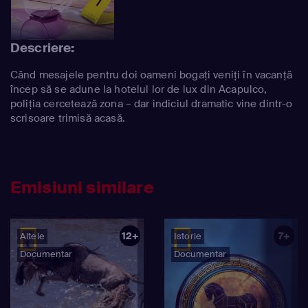
Descriere:
Când mesajele pentru doi oameni bogați veniți în vacanță
încep să se adune la hotelul lor de lux din Acapulco,
poliția cercetează zona – dar indiciul dramatic vine dintr-o
scrisoare trimisă acasă.
Emisiuni similare
12+
7+
Altele
Istorie
Documentar
Documentar