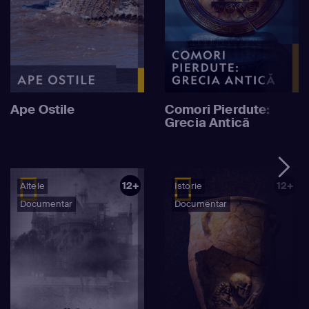
Ape Ostile
Comori Pierdute:
Grecia Antică
12+
12+
Altele
Istorie
Documentar
Documentar