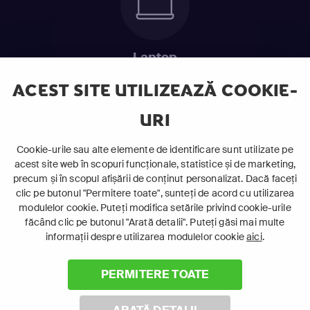
Laptop
Intră în pat și urmărește acel episod incitant.
ACEST SITE UTILIZEAZĂ COOKIE-
URI
ABONEAZĂ-TE ACUM
Cookie-urile sau alte elemente de identificare sunt utilizate pe
acest site web în scopuri funcționale, statistice și de marketing,
Cerințe de sistem
precum și în scopul afișării de conținut personalizat. Dacă faceți
clic pe butonul "Permitere toate", sunteți de acord cu utilizarea
modulelor cookie. Puteți modifica setările privind cookie-urile
făcând clic pe butonul "Arată detalii". Puteți găsi mai multe
informații despre utilizarea modulelor cookie
aici
.
PERMITERE TOATE
©
2026 Canal+ Luxembourg S. à r.l. - Toate drepturile rezervate
Focus Sat este o marcă înregistrată aparținând Canal+