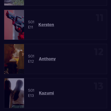
11
S01
Kersten
E11
12
S01
Anthony
E12
13
S01
Kazumi
E13