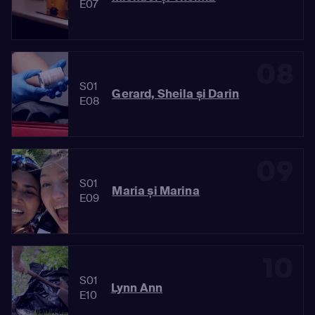
E07
08
S01
Gerard, Sheila și Darin
E08
09
S01
Maria și Marina
E09
10
S01
Lynn Ann
E10