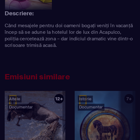
Descriere:
Când mesajele pentru doi oameni bogați veniți în vacanță
încep să se adune la hotelul lor de lux din Acapulco,
poliția cercetează zona – dar indiciul dramatic vine dintr-o
scrisoare trimisă acasă.
Emisiuni similare
12+
7+
Altele
Istorie
Documentar
Documentar