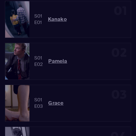
01
S01
Kanako
E01
02
S01
Pamela
E02
03
S01
Grace
E03