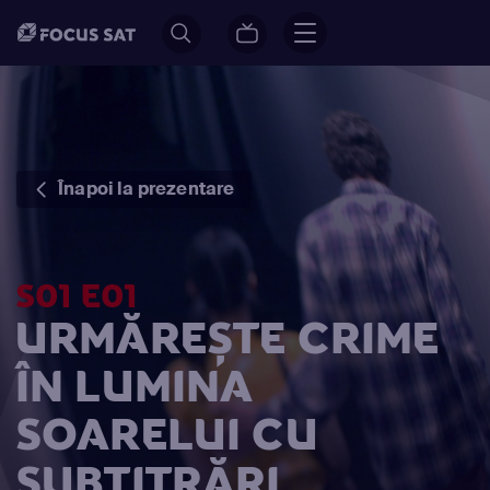
Înapoi la prezentare
S01 E01
URMĂREȘTE CRIME
ÎN LUMINA
SOARELUI CU
SUBTITRĂRI