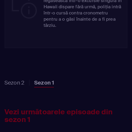
regăsească într-o excursie singură în
Hawaii dispare fără urmă, poliția intră
într-o cursă contra cronometru
pentru a o găsi înainte de a fi prea
târziu.
Sezon 2
Sezon 1
Vezi următoarele episoade din
sezon 1