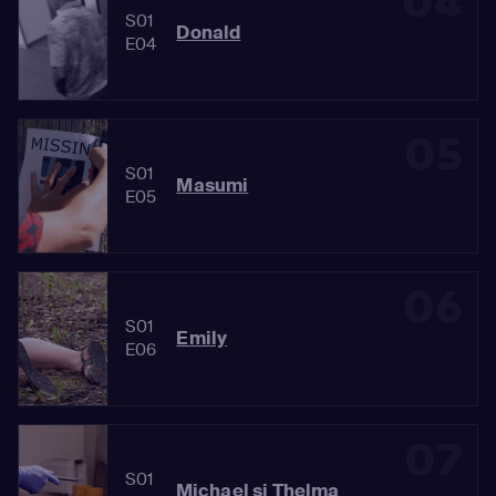
04
S01
Donald
E04
05
S01
Masumi
E05
06
S01
Emily
E06
07
S01
Michael și Thelma