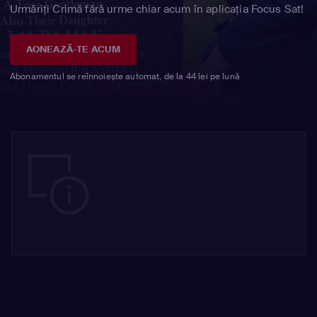
Urmăriți Crimă fără urme chiar acum în aplicația Focus Sat!
AONEAZĂ-TE ACUM
Abonamentul se reînnoiește automat, de la 44 lei pe lună