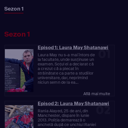
Sezon 1
Sezon 1
Episod 1: Laura May Shatanawi
01
Laura May nu s-a mai întors de
la facultate, unde susținuse un
examen. Soțul ei a declarat că
a crezut că a plecat în
străinătate ca parte a studiilor
universitare, dar, neprimind
niciun semn de la ea...
Află mai multe
Episod 2: Laura May Shatanawi
02
Rania Alayed, 25 de ani, din
Manchester, dispare în iunie
2013. Poliția demarează o
anchetă după ce unchiul Raniei