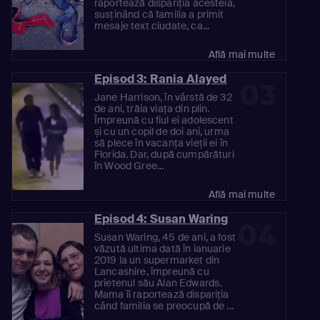
raportează dispariția acesteia,
susținând că familia a primit
mesaje text ciudate, ca...
Află mai multe
Episod 3: Rania Alayed
03
Jane Harrison, în vârstă de 32
de ani, trăia viața din plin.
Împreună cu fiul ei adolescent
și cu un copil de doi ani, urma
să plece în vacanța vieții ei în
Florida. Dar, după cumpărături
în Wood Gree...
Află mai multe
Episod 4: Susan Waring
04
Susan Waring, 45 de ani, a fost
văzută ultima dată în ianuarie
2019 la un supermarket din
Lancashire, împreună cu
prietenul său Alan Edwards.
Mama îi raportează dispariția
când familia se preocupă de ...