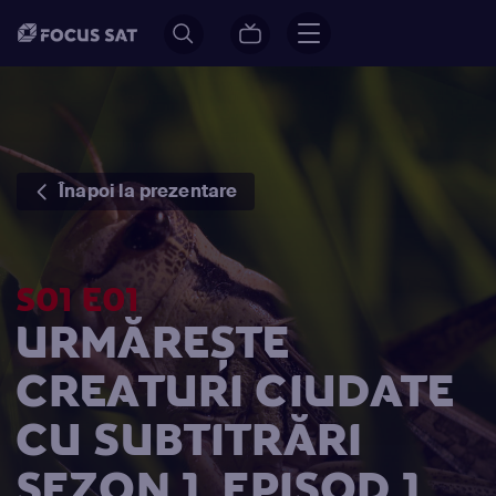
Înapoi la prezentare
S01 E01
URMĂREȘTE
CREATURI CIUDATE
CU SUBTITRĂRI
SEZON 1, EPISOD 1