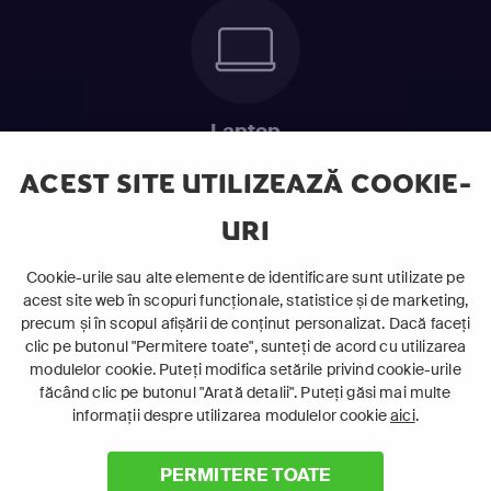
Laptop
Intră în pat și urmărește acel episod incitant.
ACEST SITE UTILIZEAZĂ COOKIE-
URI
ABONEAZĂ-TE ACUM
Cookie-urile sau alte elemente de identificare sunt utilizate pe
acest site web în scopuri funcționale, statistice și de marketing,
Cerințe de sistem
precum și în scopul afișării de conținut personalizat. Dacă faceți
clic pe butonul "Permitere toate", sunteți de acord cu utilizarea
modulelor cookie. Puteți modifica setările privind cookie-urile
făcând clic pe butonul "Arată detalii". Puteți găsi mai multe
informații despre utilizarea modulelor cookie
aici
.
PERMITERE TOATE