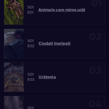
01
S01
Animale care miros urât
E01
02
S01
Ciudaţi înaripaţi
E02
03
S01
Urâţenia
E03
04
S01