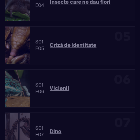
Insecte care ne dau fiori
E04
05
S01
Criză de identitate
E05
06
S01
Viclenii
E06
07
S01
Dino
E07