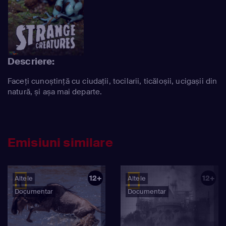
Descriere:
Faceți cunoștință cu ciudații, tocilarii, ticăloșii, ucigașii din
natură, și așa mai departe.
Emisiuni similare
12+
12+
Altele
Altele
Documentar
Documentar