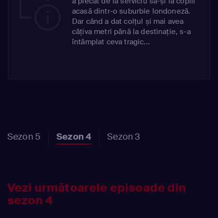
a plecat de la serviciu să-și ia copiii
acasă dintr-o suburbie londoneză.
Dar când a dat colțul și mai avea
câțiva metri până la destinație, s-a
întâmplat ceva tragic...
Sezon 5
Sezon 4
Sezon 3
Vezi următoarele episoade din
sezon 4