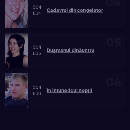
04
S04
Cadavrul din congelator
E04
05
S04
Dușmanul dinăuntru
E05
06
S04
În întunericul nopții
E06