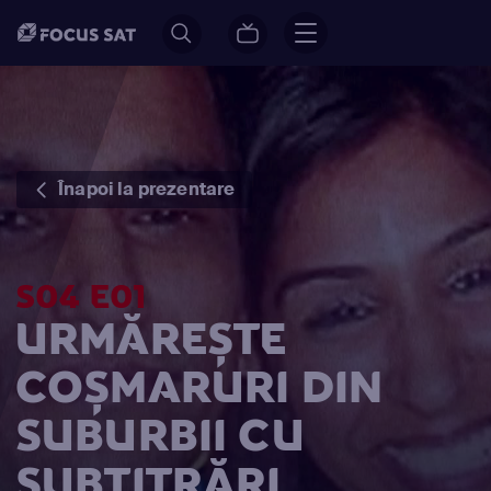
Înapoi la prezentare
S04 E01
URMĂREȘTE
COȘMARURI DIN
SUBURBII CU
SUBTITRĂRI