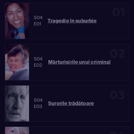
01
S04
Tragedie în suburbie
E01
02
S04
Mărturisirile unui criminal
E02
03
S04
Surorile trădătoare
E03