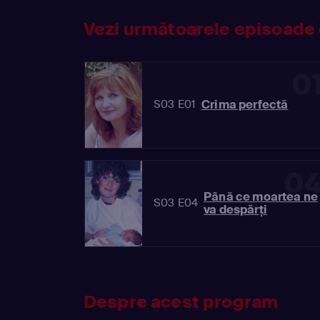
Vezi următoarele episoade 
0
Crima perfectă
S03 E01
0
Până ce moartea ne
S03 E04
va despărți
Despre acest program