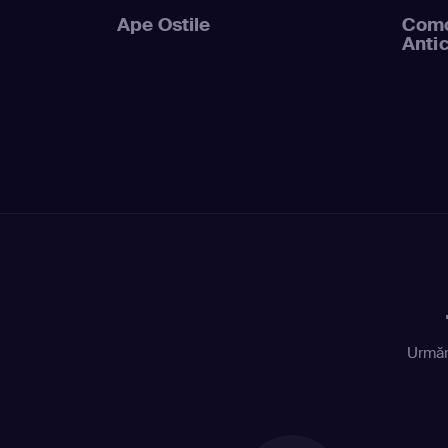
Ape Ostile
Como
Anti
Urmăr