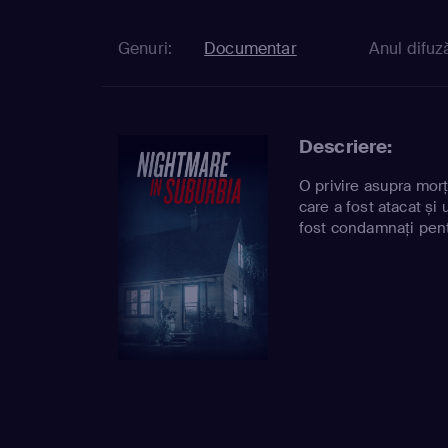
Genuri:
Documentar
Anul difuză
Descriere:
O privire asupra morț
care a fost atacat și
fost condamnați pent