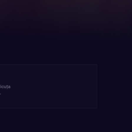
icuța
.