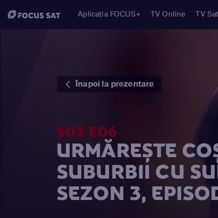
Aplicația FOCUS+
TV Online
TV Sat
Înapoi la prezentare
S03 E06
URMĂREȘTE CO
SUBURBII CU SU
SEZON 3, EPISO