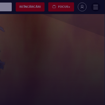
REÎNCĂRCĂRI
FOCUS+