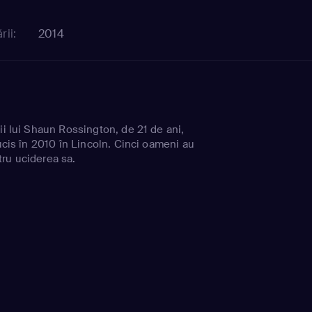
rii:
2014
ii lui Shaun Rossington, de 21 de ani,
 ucis în 2010 în Lincoln. Cinci oameni au
ru uciderea sa.