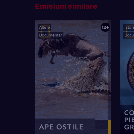
Emisiuni similare
12+
Altele
Istor
Documentar
Docu