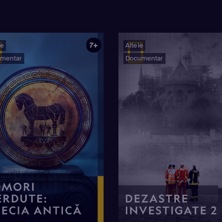
7+
ie
Altele
mentar
Documentar