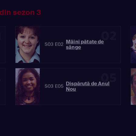
din sezon 3
1
02
Mâini pătate de
S03 E02
sânge
4
05
Dispărută de Anul
S03 E05
Nou