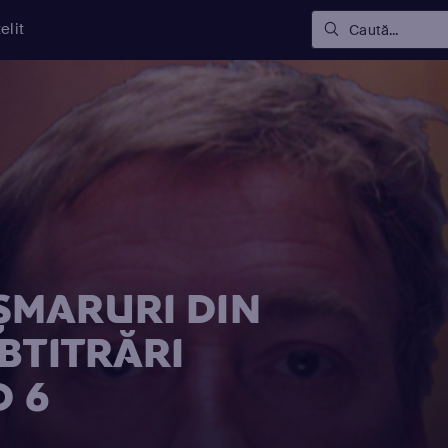
elit
Caută...
ȘMARURI DIN
BTITRĂRI
D 6