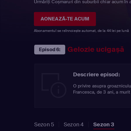
Urmăriți Coșmaruri din suburbii chiar acum în a
AONEAZĂ-TE ACUM
Abonamentul se reînnoiește automat, de la 44 lei pe lună
Gelozie ucigașă
Episod 6:
Descriere episod:
O privire asupra groaznicul
Francesca, de 3 ani, a murit
Sezon 5
Sezon 4
Sezon 3