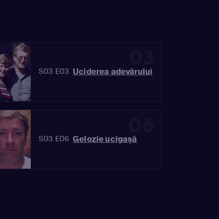
03
Uciderea adevărului
S03 E03
06
Gelozie ucigașă
S03 E06