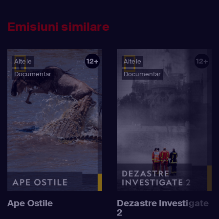
Emisiuni similare
12+
12+
Altele
Altele
Documentar
Documentar
Ape Ostile
Dezastre Investigate
2