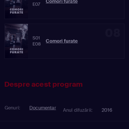
Comori furate
E07
08
S01
Comori furate
E08
Despre acest program
Genuri:
Documentar
Anul difuzării:
2016