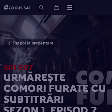
Înapoi la prezentare
S01 E07
URMĂREȘTE
COMORI FURATE CU
SUBTITRĂRI
SEZON 1, EPISOD 7