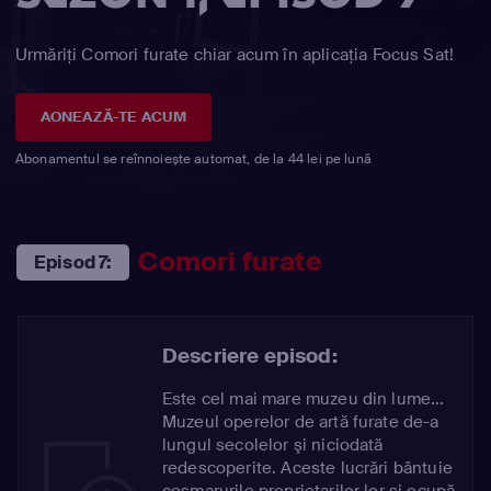
Urmăriți Comori furate chiar acum în aplicația Focus Sat!
AONEAZĂ-TE ACUM
Abonamentul se reînnoiește automat, de la 44 lei pe lună
Comori furate
Episod 7:
Descriere episod:
Este cel mai mare muzeu din lume...
Muzeul operelor de artă furate de-a
lungul secolelor şi niciodată
redescoperite. Aceste lucrări bântuie
coşmarurile proprietarilor lor şi ocupă