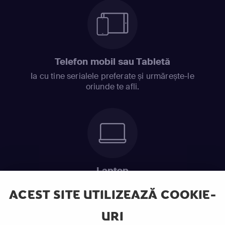
Telefon mobil sau Tabletă
Ia cu tine serialele preferate și urmărește-le
oriunde te afli.
Laptop
Intră în pat și urmărește acel episod incitant.
ACEST SITE UTILIZEAZĂ COOKIE-
URI
ABONEAZĂ-TE ACUM