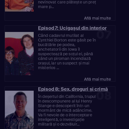
nevinovat care plătește un preț
mare p...
Află mai multe
Episod 7: Ucigașul din interior
07
Când cadavrul mutilat al
Cynthiei Borton este găsit pe în
bucătărie pe podea,
anchetatorii din Iowa îl
suspectează pe soțul ei, până
când un piroman incendiază
orașul, iar un suspect și mai
misterios ...
Află mai multe
Episod 8: Sex, droguri și crimă
08
În deșertul din California, trupul
în descompunere al lui Henry
Stange e descoperit într-un
mormânt de mică adâncime.
Va fi nevoie de o interceptare
inteligentă, o investigație
militară și o dezvăluir...