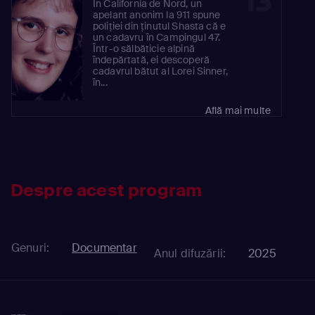
13
În California de Nord, un
apelant anonim la 911 spune
poliției din ținutul Shasta că e
un cadavru în Campingul 47.
Într-o sălbăticie alpină
îndepărtată, ei descoperă
cadavrul bătut al Lorei Sinner,
în...
Află mai multe
Despre acest program
Genuri:
Documentar
Anul difuzării:
2025