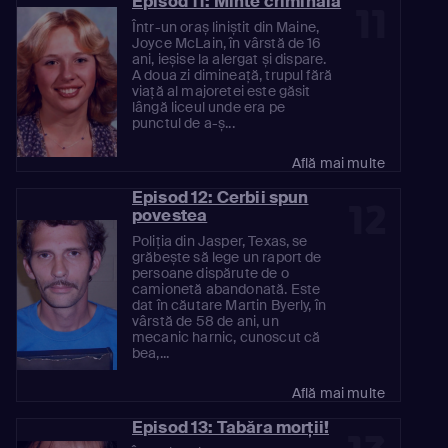
Episod 11: Minte criminală
11
Într-un oraș liniștit din Maine,
Joyce McLain, în vârstă de 16
ani, ieșise la alergat și dispare.
A doua zi dimineață, trupul fără
viață al majoretei este găsit
lângă liceul unde era pe
punctul de a-ș...
Află mai multe
Episod 12: Cerbii spun
12
povestea
Poliția din Jasper, Texas, se
grăbește să lege un raport de
persoane dispărute de o
camionetă abandonată. Este
dat în căutare Martin Byerly, în
vârstă de 58 de ani, un
mecanic harnic, cunoscut că
bea,...
Află mai multe
Episod 13: Tabăra morții!