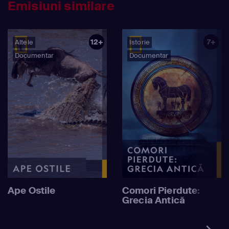
Emisiuni similare
12+
7+
Altele
Istorie
Documentar
Documentar
Ape Ostile
Comori Pierdute:
Grecia Antică