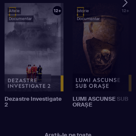
12+
12+
Altele
Istorie
Documentar
Documentar
Dezastre Investigate
LUMI ASCUNSE SUB
2
ORAȘE
Arată-le pe toate