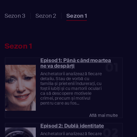
Sezon 3
Sezon 2
Sezon 1
Sezon 1
Episod 1: Până când moartea
01
ne va despărți
Anchetatorii analizează fiecare
detaliu. Stau de vorbă cu
familia și prietenii îndurerați, cu
foștii iubiți și cu martorii oculari
ca să descopere motivele
crimei, precum și motivul
pentru care au fos...
Află mai multe
Episod 2: Dublă identitate
02
Anchetatorii analizează fiecare