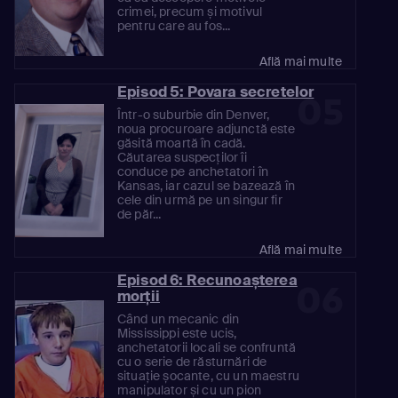
crimei, precum și motivul
pentru care au fos...
Află mai multe
Episod 5: Povara secretelor
05
Într-o suburbie din Denver,
noua procuroare adjunctă este
găsită moartă în cadă.
Căutarea suspecților îi
conduce pe anchetatori în
Kansas, iar cazul se bazează în
cele din urmă pe un singur fir
de păr...
Află mai multe
Episod 6: Recunoașterea
06
morții
Când un mecanic din
Mississippi este ucis,
anchetatorii locali se confruntă
cu o serie de răsturnări de
situație șocante, cu un maestru
manipulator și cu un pion