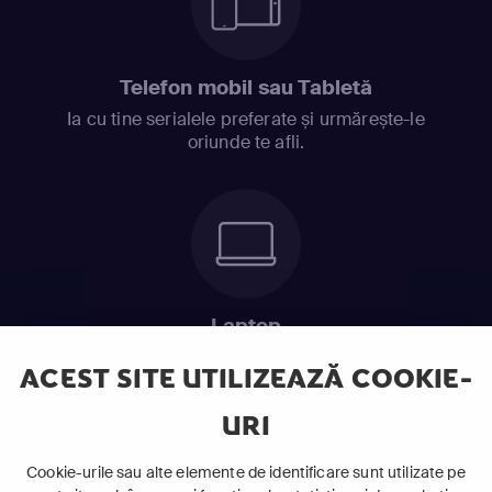
Telefon mobil sau Tabletă
Ia cu tine serialele preferate și urmărește-le
oriunde te afli.
Laptop
Intră în pat și urmărește acel episod incitant.
ACEST SITE UTILIZEAZĂ COOKIE-
URI
ABONEAZĂ-TE ACUM
Cookie-urile sau alte elemente de identificare sunt utilizate pe