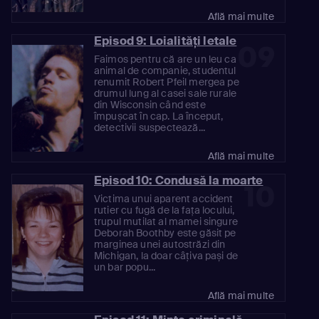
Află mai multe
Episod 9: Loialități letale
09
Faimos pentru că are un leu ca
animal de companie, studentul
renumit Robert Pfeil mergea pe
drumul lung al casei sale rurale
din Wisconsin când este
împușcat în cap. La început,
detectivii suspectează...
Află mai multe
Episod 10: Condusă la moarte
10
Victima unui aparent accident
rutier cu fugă de la fața locului,
trupul mutilat al mamei singure
Deborah Boothby este găsit pe
marginea unei autostrăzi din
Michigan, la doar câțiva pași de
un bar popu...
Află mai multe