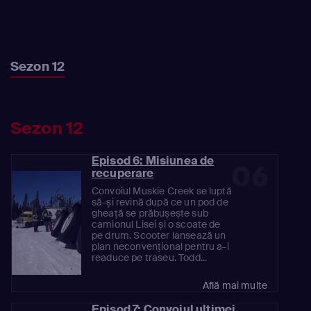
Sezon 12
Sezon 12
Episod 6: Misiunea de
06
recuperare
Convoiul Muskie Creek se luptă
să-și revină după ce un pod de
gheață se prăbușește sub
camionul Lisei și o scoate de
pe drum. Scooter lansează un
plan neconvențional pentru a-i
readuce pe traseu. Todd...
Află mai multe
Episod 7: Convoiul ultimei