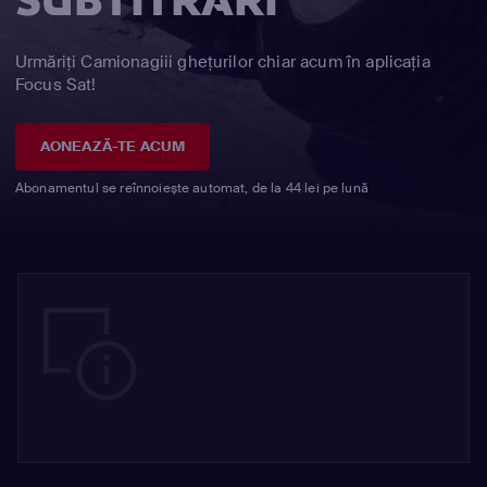
SUBTITRĂRI
Urmăriți Camionagiii ghețurilor chiar acum în aplicația
Focus Sat!
AONEAZĂ-TE ACUM
Abonamentul se reînnoiește automat, de la 44 lei pe lună