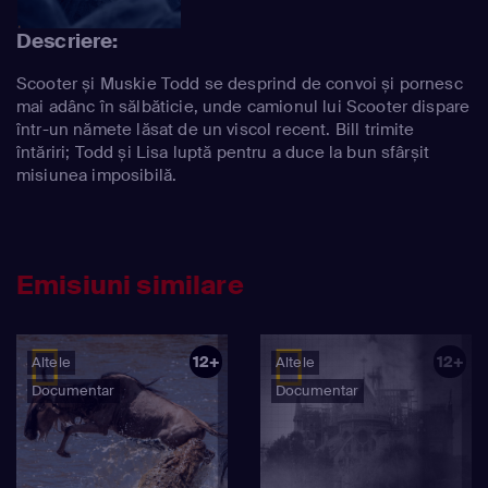
Descriere:
Scooter și Muskie Todd se desprind de convoi și pornesc
mai adânc în sălbăticie, unde camionul lui Scooter dispare
într-un nămete lăsat de un viscol recent. Bill trimite
întăriri; Todd și Lisa luptă pentru a duce la bun sfârșit
misiunea imposibilă.
Emisiuni similare
12+
12+
Altele
Altele
Documentar
Documentar