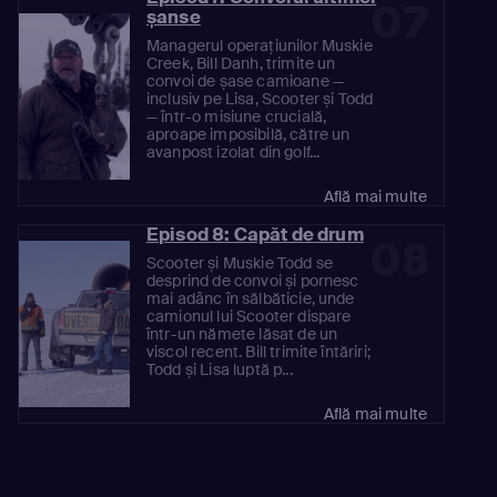
07
șanse
Managerul operațiunilor Muskie
Creek, Bill Danh, trimite un
convoi de șase camioane —
inclusiv pe Lisa, Scooter și Todd
— într-o misiune crucială,
aproape imposibilă, către un
avanpost izolat din golf...
Află mai multe
Episod 8: Capăt de drum
08
Scooter și Muskie Todd se
desprind de convoi și pornesc
mai adânc în sălbăticie, unde
camionul lui Scooter dispare
într-un nămete lăsat de un
viscol recent. Bill trimite întăriri;
Todd și Lisa luptă p...
Află mai multe