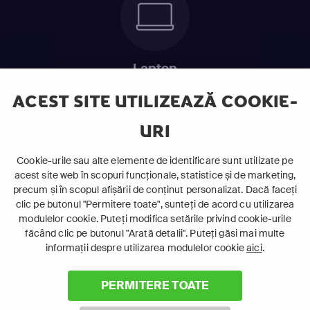
Laptop
Intră în pat și urmărește acel episod incitant.
ACEST SITE UTILIZEAZĂ COOKIE-
URI
ABONEAZĂ-TE ACUM
Cookie-urile sau alte elemente de identificare sunt utilizate pe
acest site web în scopuri funcționale, statistice și de marketing,
Cerințe de sistem
precum și în scopul afișării de conținut personalizat. Dacă faceți
clic pe butonul "Permitere toate", sunteți de acord cu utilizarea
modulelor cookie. Puteți modifica setările privind cookie-urile
făcând clic pe butonul "Arată detalii". Puteți găsi mai multe
informații despre utilizarea modulelor cookie
aici
.
PERMITERE TOATE
©
2026 Canal+ Luxembourg S. à r.l. - Toate drepturile rezervate