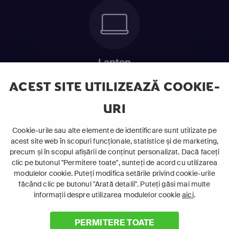
Laptop
Intră în pat și urmărește acel episod incitant.
ACEST SITE UTILIZEAZĂ COOKIE-
URI
ABONEAZĂ-TE ACUM
Cookie-urile sau alte elemente de identificare sunt utilizate pe
acest site web în scopuri funcționale, statistice și de marketing,
Cerințe de sistem
precum și în scopul afișării de conținut personalizat. Dacă faceți
clic pe butonul "Permitere toate", sunteți de acord cu utilizarea
modulelor cookie. Puteți modifica setările privind cookie-urile
făcând clic pe butonul "Arată detalii". Puteți găsi mai multe
informații despre utilizarea modulelor cookie
aici
.
PERMITERE TOATE