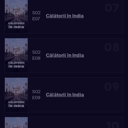
07
S02
Călătorii în India
E07
08
S02
Călătorii în India
E08
09
S02
Călătorii în India
E09
10