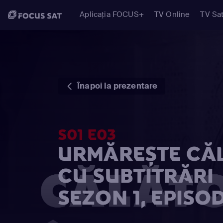
Aplicația FOCUS+
TV Online
TV Sat
Înapoi la prezentare
S01 E03
URMĂREȘTE CĂLĂ
CU SUBTITRĂRI
SEZON 1, EPISOD