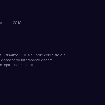
rii:
2018
al Jaisalmerului la culorile coloniale din
ce descoperiri interesante despre
i spirituală a Indiei.