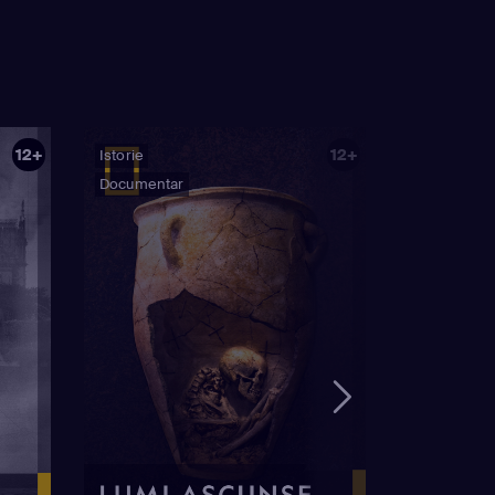
12+
12+
Istorie
Documentar