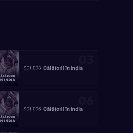
03
Călătorii în India
S01 E03
06
Călătorii în India
S01 E06