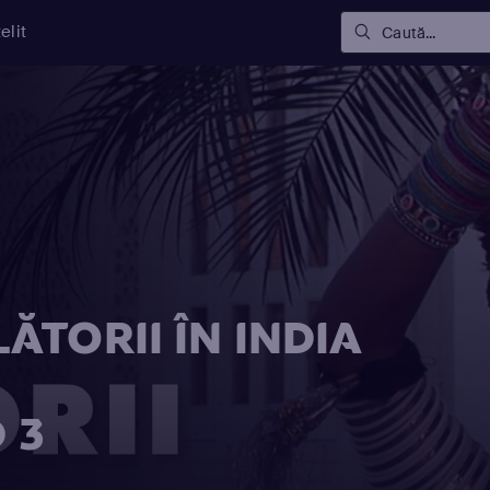
elit
Caută...
TORII ÎN INDIA
 3