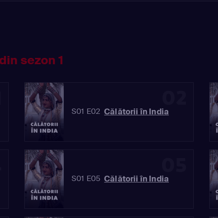
din sezon 1
1
02
Călătorii în India
S01 E02
4
05
Călătorii în India
S01 E05