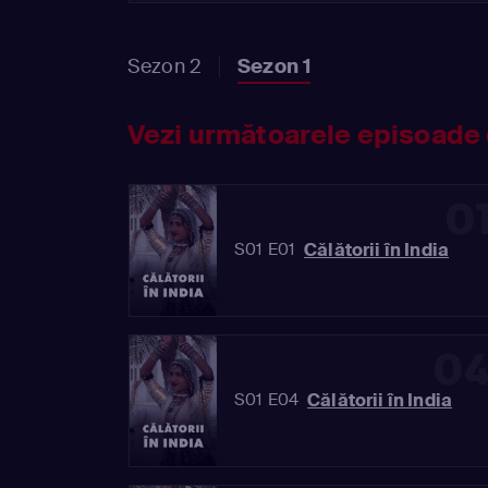
Sezon 2
Sezon 1
Vezi următoarele episoade 
0
Călătorii în India
S01 E01
0
Călătorii în India
S01 E04