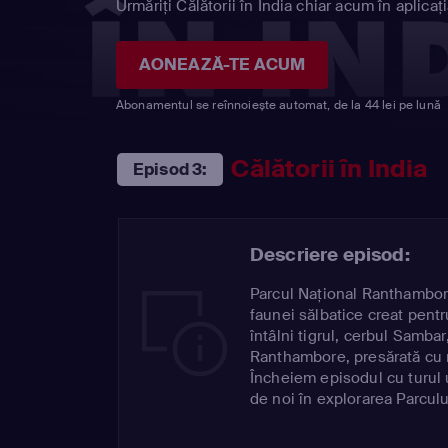
Urmăriți Călătorii în India chiar acum în aplicaț
AONEAZĂ-TE ACUM
Abonamentul se reînnoiește automat, de la 44 lei pe lună
Călătorii în India
Episod 3:
Descriere episod:
Parcul Naţional Ranthambore
faunei sălbatice creat pent
întâlni tigrul, cerbul Sambar
Ranthambore, presărată cu ru
Încheiem episodul cu turul un
de noi în explorarea Parcul