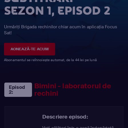
SEZON 1, EPISOD 2
Urmăriți Brigada rechinilor chiar acum în aplicația Focus
Sat!
AONEAZĂ-TE ACUM
Abonamentul se reînnoiește automat, de la 44 lei pe lună
Bimini - laboratorul de
Episod
rechini
2:
Descriere episod:
Veți călători într-o zonă îndepărtată