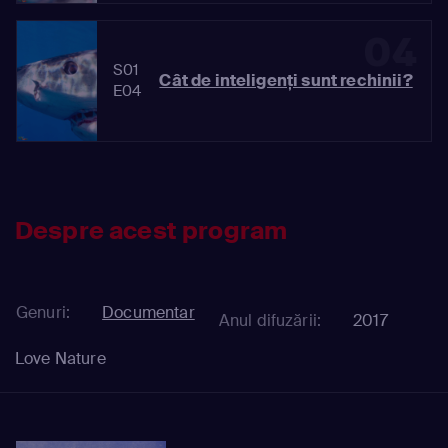
04
S01
Cât de inteligenți sunt rechinii?
E04
Despre acest program
Genuri:
Documentar
Anul difuzării:
2017
Love Nature