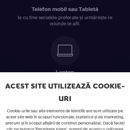
Telefon mobil sau Tabletă
Ia cu tine serialele preferate și urmărește-le
oriunde te afli.
Laptop
Intră în pat și urmărește acel episod incitant.
ACEST SITE UTILIZEAZĂ COOKIE-
URI
ABONEAZĂ-TE ACUM
Cookie-urile sau alte elemente de identificare sunt utilizate pe
acest site web în scopuri funcționale, statistice și de marketing,
Cerințe de sistem
precum și în scopul afișării de conținut personalizat. Dacă faceți
clic pe butonul "Permitere toate", sunteți de acord cu utilizarea