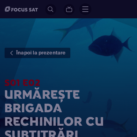
Înapoi la prezentare
S01 E02
URMĂREȘTE
BRIGADA
RECHINILOR CU
SUBTITRĂRI