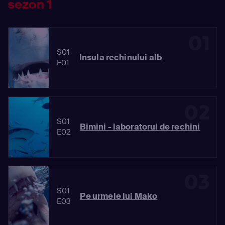
sezon 1
01
S01
Insula rechinului alb
E01
02
S01
Bimini - laboratorul de rechini
E02
03
S01
Pe urmele lui Mako
E03