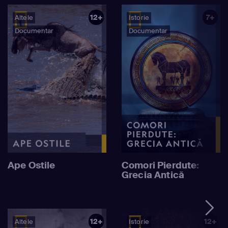
12+
7+
Altele
Istorie
Documentar
Documentar
Ape Ostile
Comori Pierdute:
Grecia Antică
12+
12+
Altele
Istorie