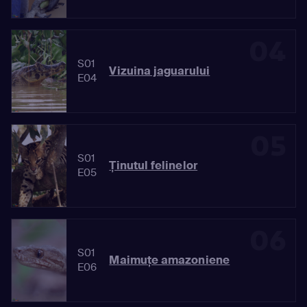
04
S01
Vizuina jaguarului
E04
05
S01
Ţinutul felinelor
E05
06
S01
Maimuţe amazoniene
E06