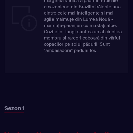
marginea sudică a pădurii tropicale
amazoniene din Brazilia trăieşte una
dintre cele mai inteligente şi mai
agile maimuţe din Lumea Nouă -
maimuţa-păianjen cu mustăţi albe.
Cozile lor lungi sunt ca un al cincilea
membru şi rareori coboară din vârful
copacilor pe solul pădurii. Sunt
"ambasadorii" pădurii lor.
Sezon 1