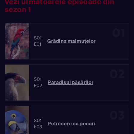
Vezi următoarele episoade din
sezon 1
01
S01
Grădina maimuţelor
E01
02
S01
Paradisul păsărilor
E02
03
S01
Petrecere cu pecari
E03