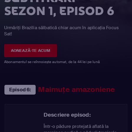
SEZON 1, EPISOD 6
Urmăriți Brazilia sălbatică chiar acum în aplicația Focus
Sat!
AONEAZĂ-TE ACUM
Abonamentul se reînnoiește automat, de la 44 lei pe lună
Maimuţe amazoniene
Episod 6:
Descriere episod:
Într-o pădure protejată aflată la