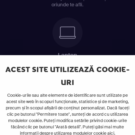
oriunde te afli.
Laptop
Intră în pat și urmărește acel episod incitant.
ACEST SITE UTILIZEAZĂ COOKIE-
URI
ABONEAZĂ-TE ACUM
Cookie-urile sau alte elemente de identificare sunt utilizate pe
acest site web în scopuri funcționale, statistice și de marketing,
Cerințe de sistem
precum și în scopul afișării de conținut personalizat. Dacă faceți
clic pe butonul "Permitere toate", sunteți de acord cu utilizarea
modulelor cookie. Puteți modifica setările privind cookie-urile
făcând clic pe butonul "Arată detalii". Puteți găsi mai multe
informații despre utilizarea modulelor cookie
aici
.