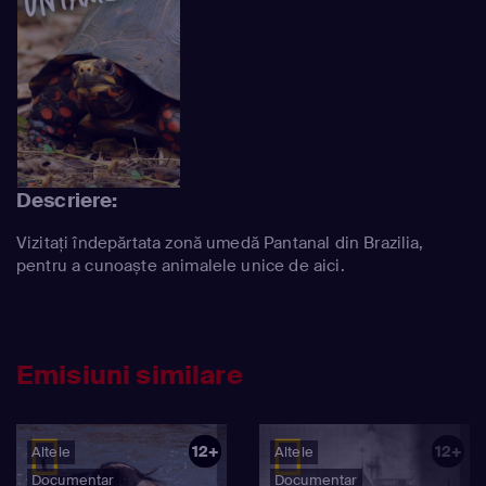
Descriere:
Vizitați îndepărtata zonă umedă Pantanal din Brazilia,
pentru a cunoaște animalele unice de aici.
Emisiuni similare
12+
12+
Altele
Altele
Documentar
Documentar