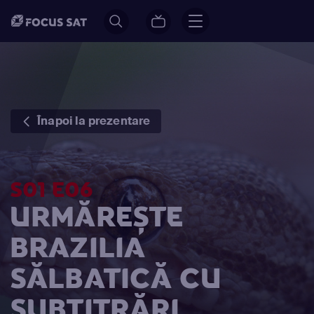
Înapoi la prezentare
S01 E06
URMĂREȘTE
BRAZILIA
SĂLBATICĂ CU
SUBTITRĂRI