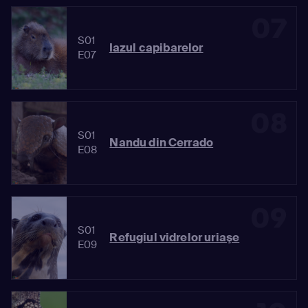
07
S01
Iazul capibarelor
E07
08
S01
Nandu din Cerrado
E08
09
S01
Refugiul vidrelor uriaşe
E09