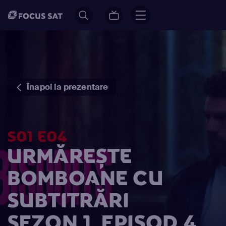
Înapoi la prezentare
S01 E04
URMĂREȘTE
BOMBOANE CU
SUBTITRĂRI
SEZON 1, EPISOD 4