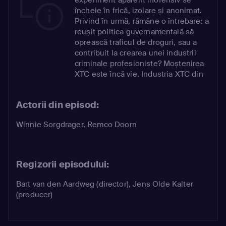
încheie în frică, izolare și anonimat.
Privind în urmă, rămâne o întrebare: a
reușit politica guvernamentală să
oprească traficul de droguri, sau a
contribuit la crearea unei industrii
criminale profesioniste? Moștenirea
XTC este încă vie. Industria XTC din
Brabant a fost, este și, deocamdată,
rămâne cea mai mare din lume.
Actorii din episod:
Winnie Sorgdrager
,
Remco Doorn
Regizorii episodului:
Bart van den Aardweg (director), Jens Olde Kalter
(producer)