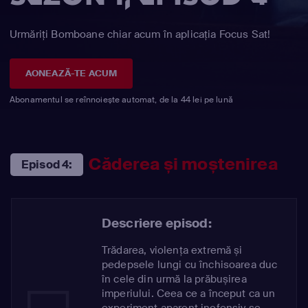
Urmăriți Bomboane chiar acum în aplicația Focus Sat!
AONEAZĂ-TE ACUM
Abonamentul se reînnoiește automat, de la 44 lei pe lună
Căderea și moștenirea
Episod 4:
Descriere episod:
Trădarea, violența extremă și
pedepsele lungi cu închisoarea duc
în cele din urmă la prăbușirea
imperiului. Ceea ce a început ca un
experiment aparent inofensiv se