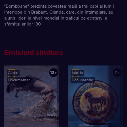
"Bomboane" prezintă povestea reală a trei capi ai lumii
interlope din Brabant, Olanda, care, din întâmplare, au
ajuns lideri la nivel mondial în traficul de ecstasy la
sfârșitul anilor ’80.
Emisiuni similare
12+
7+
Altele
Istorie
Documentar
Documentar