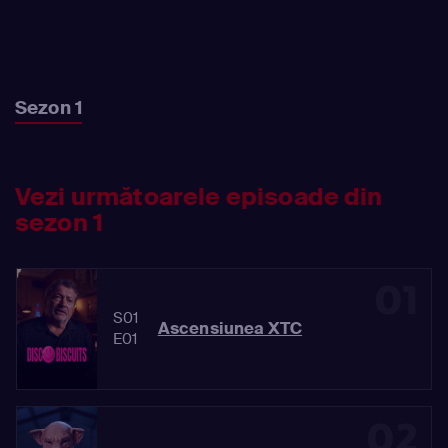
Sezon 1
Vezi următoarele episoade din
sezon 1
01
S01
Ascensiunea XTC
E01
02