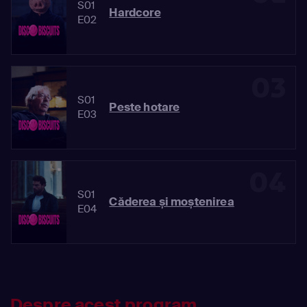
S01
Hardcore
E02
03
S01
Peste hotare
E03
04
S01
Căderea și moștenirea
E04
Despre acest program