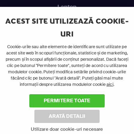
Laptop
Intră în pat și urmărește acel episod incitant.
ACEST SITE UTILIZEAZĂ COOKIE-
URI
ABONEAZĂ-TE ACUM
Cookie-urile sau alte elemente de identificare sunt utilizate pe
acest site web în scopuri funcționale, statistice și de marketing,
Cerințe de sistem
precum și în scopul afișării de conținut personalizat. Dacă faceți
clic pe butonul "Permitere toate", sunteți de acord cu utilizarea
modulelor cookie. Puteți modifica setările privind cookie-urile
făcând clic pe butonul "Arată detalii". Puteți găsi mai multe
informații despre utilizarea modulelor cookie
aici
.
PERMITERE TOATE
©
2026 Canal+ Luxembourg S. à r.l. - Toate drepturile rezervate
Focus Sat este o marcă înregistrată aparținând Canal+
ARATĂ DETALII
Luxembourg S. à r.l.
Rue Albert Borschette 4, L-1246 Luxemburg | R.C.S. Luxemburg:
Utilizare doar cookie-uri necesare
B 87.905