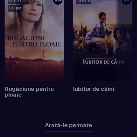
Dramă
Dramă
Polițist
Rugăciune pentru
Iubitor de câini
ploaie
Arată-le pe toate