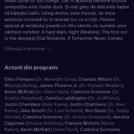
relaţii bune cu toţi colegii. Dar în această meserie dificilă
competiţia este foarte dură. Şi mai greu de atât este faptul
că bărbatul iubit, coleg doctor, este însurat, iar soţia
acestuia lucrează fix în acelaşi loc cu ei toţi. Fiecare
episod al serialului poartă un titlu identic cu numele unor
cântece celebre: A hard day's night (Beatles), The first cut
is the deepest (Cat Stevens), If Tomorrow Never Comes
(Ronan Keating), etc.
Afișează mai multe
Actorii din program:
Ellen Pompeo
(Dr. Meredith Grey)
,
Chandra Wilson
(Dr.
Miranda Bailey)
,
James Pickens Jr.
(Dr. Richard Webber)
,
Kevin McKidd
(Dr. Owen Hunt)
,
Caterina Scorsone
(Dr.
Amelia Shepherd)
,
Camilla Luddington
(Dr. Jo Wilson)
,
Justin Chambers
(Alex Karev)
,
Justin Chambers
(Dr. Alex
Karev)
,
Jake Borelli
(Dr. Levi Schmitt)
,
Kim Raver
(Dr. Teddy
Altman)
,
Caterina Scorsone
(Dr. Amelia Shephard)
,
Jessica
Capshaw
(Arizona Robbins)
,
Frances Nichols
(Nurse
Karen)
,
Kevin McKidd
(Owen Hunt)
,
Caterina Scorsone