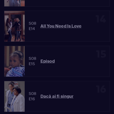
14
S08
All You Need Is Love
E14
15
S08
Episod
E15
16
S08
Dacă ai fi singur
E16