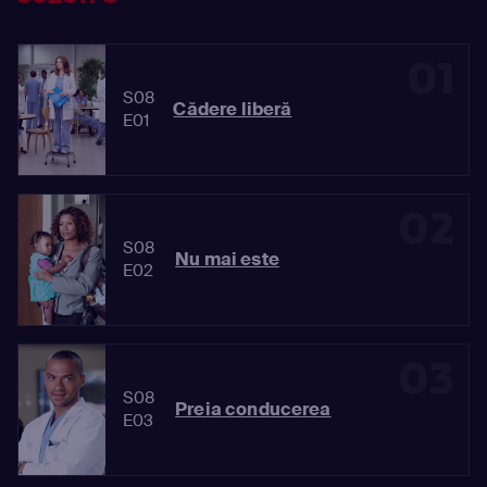
01
S08
Cădere liberă
E01
02
S08
Nu mai este
E02
03
S08
Preia conducerea
E03