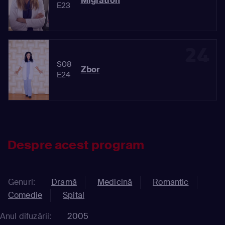
Migration
E23
24
S08
Zbor
E24
Despre acest program
Genuri:
Dramă
Medicină
Romantic
Comedie
Spital
Anul difuzării:
2005