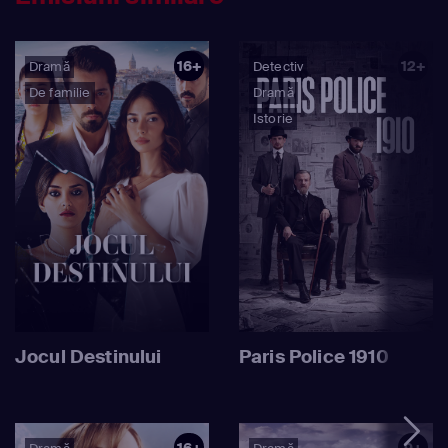
16+
12+
Dramă
Detectiv
De familie
Dramă
Istorie
Jocul Destinului
Paris Police 1910
16+
9+