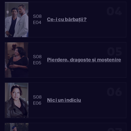
04
S08
Ce-i cu bărbaţii?
E04
05
S08
Pierdere, dragoste şi moştenire
E05
06
S08
Nici un indiciu
E06