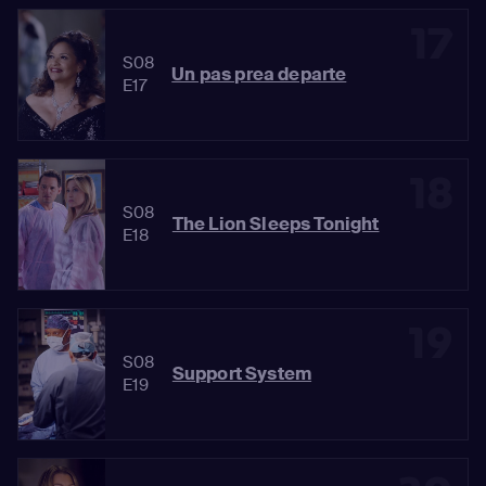
17
S08
Un pas prea departe
E17
18
S08
The Lion Sleeps Tonight
E18
19
S08
Support System
E19