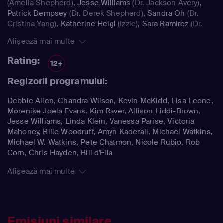
(Amelia Shepherd)
,
Jesse Williams
(Dr. Jackson Avery)
,
Patrick Dempsey
(Dr. Derek Shepherd)
,
Sandra Oh
(Dr.
Cristina Yang)
,
Katherine Heigl
(Izzie)
,
Sara Ramirez
(Dr.
Callie Torres)
Afișează mai multe
Rating:
12+
Regizorii programului:
Debbie Allen, Chandra Wilson, Kevin McKidd, Lisa Leone,
Morenike Joela Evans, Kim Raver, Allison Liddi-Brown,
Jesse Williams, Linda Klein, Vanessa Parise, Victoria
Mahoney, Bille Woodruff, Amyn Kaderali, Michael Watkins,
Michael W. Watkins, Pete Chatmon, Nicole Rubio, Rob
Corn, Chris Hayden, Bill d'Elia
Afișează mai multe
Emisiuni similare