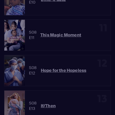
E10
11
S08
This Magic Moment
E11
12
S08
Hope for the Hopeless
E12
13
S08
If/Then
E13