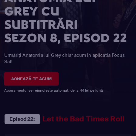
GREY CU
SUBTITRĂRI
SEZON 8, EPISOD 22
Urmăriți Anatomia lui Grey chiar acum în aplicația Focus
Sat!
AONEAZĂ-TE ACUM
Abonamentul se reînnoiește automat, de la 44 lei pe lună
Let the Bad Times Roll
Episod 22: