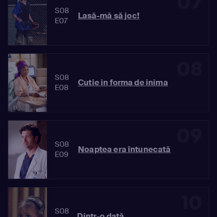
07
S08
Lasă-mă să joc!
E07
08
S08
Cutie in forma de inima
E08
09
S08
Noaptea era întunecată
E09
10
S08
Dintr-o dată