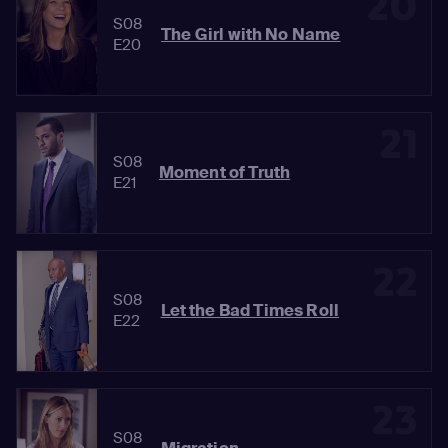
20
S08
The Girl with No Name
E20
21
S08
Moment of Truth
E21
22
S08
Let the Bad Times Roll
E22
23
S08