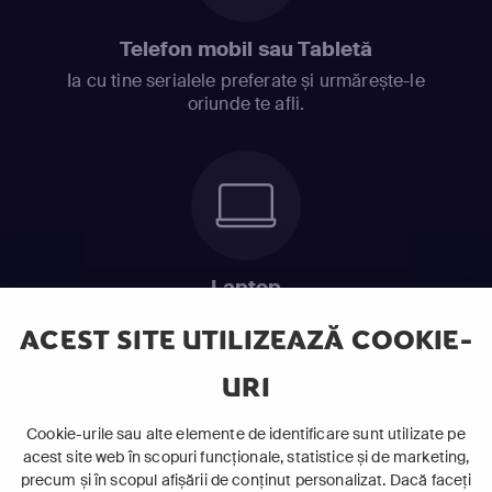
Telefon mobil sau Tabletă
Ia cu tine serialele preferate și urmărește-le
oriunde te afli.
Laptop
Intră în pat și urmărește acel episod incitant.
ACEST SITE UTILIZEAZĂ COOKIE-
URI
ABONEAZĂ-TE ACUM
Cookie-urile sau alte elemente de identificare sunt utilizate pe
acest site web în scopuri funcționale, statistice și de marketing,
Cerințe de sistem
precum și în scopul afișării de conținut personalizat. Dacă faceți