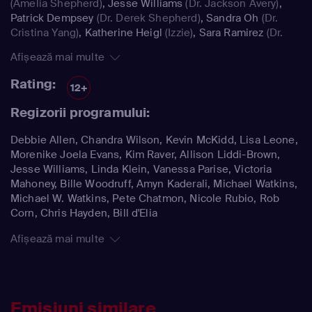
(Amelia Shepherd)
,
Jesse Williams
(Dr. Jackson Avery)
,
Patrick Dempsey
(Dr. Derek Shepherd)
,
Sandra Oh
(Dr.
Cristina Yang)
,
Katherine Heigl
(Izzie)
,
Sara Ramirez
(Dr.
Callie Torres)
Afișează mai multe
Rating:
12+
Regizorii programului:
Debbie Allen, Chandra Wilson, Kevin McKidd, Lisa Leone,
Morenike Joela Evans, Kim Raver, Allison Liddi-Brown,
Jesse Williams, Linda Klein, Vanessa Parise, Victoria
Mahoney, Bille Woodruff, Amyn Kaderali, Michael Watkins,
Michael W. Watkins, Pete Chatmon, Nicole Rubio, Rob
Corn, Chris Hayden, Bill d'Elia
Afișează mai multe
Emisiuni similare