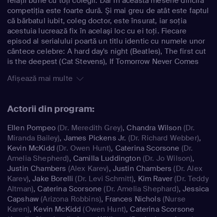
relaţii bune cu toţi colegii. Dar în această meserie dificilă
competiţia este foarte dură. Şi mai greu de atât este faptul
că bărbatul iubit, coleg doctor, este însurat, iar soţia
acestuia lucrează fix în acelaşi loc cu ei toţi. Fiecare
episod al serialului poartă un titlu identic cu numele unor
cântece celebre: A hard day's night (Beatles), The first cut
is the deepest (Cat Stevens), If Tomorrow Never Comes
(Ronan Keating), etc.
Afișează mai multe
Actorii din program:
Ellen Pompeo
(Dr. Meredith Grey)
,
Chandra Wilson
(Dr.
Miranda Bailey)
,
James Pickens Jr.
(Dr. Richard Webber)
,
Kevin McKidd
(Dr. Owen Hunt)
,
Caterina Scorsone
(Dr.
Amelia Shepherd)
,
Camilla Luddington
(Dr. Jo Wilson)
,
Justin Chambers
(Alex Karev)
,
Justin Chambers
(Dr. Alex
Karev)
,
Jake Borelli
(Dr. Levi Schmitt)
,
Kim Raver
(Dr. Teddy
Altman)
,
Caterina Scorsone
(Dr. Amelia Shephard)
,
Jessica
Capshaw
(Arizona Robbins)
,
Frances Nichols
(Nurse
Karen)
,
Kevin McKidd
(Owen Hunt)
,
Caterina Scorsone