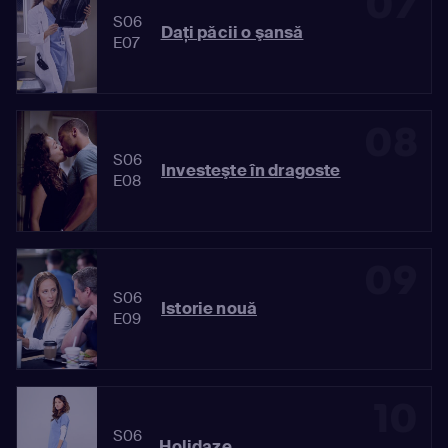
07
S06
Daţi păcii o şansă
E07
08
S06
Investeşte în dragoste
E08
09
S06
Istorie nouă
E09
10
S06
Holidaze