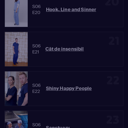
20
S06
Hook, Line and Sinner
E20
21
S06
Cât de insensibil
E21
22
S06
Shiny Happy People
E22
23
S06
Sanctuary