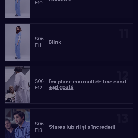
E10
11
S06
Blink
E11
12
S06
Îmi place mai mult de tine când
eşti goală
E12
13
S06
Starea iubirii şi a încrederii
E13