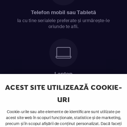
Telefon mobil sau Tabletă
Ia cu tine serialele preferate și urmărește-le
oriunde te afli.
Laptop
Intră în pat și urmărește acel episod incitant.
ACEST SITE UTILIZEAZĂ COOKIE-
URI
ABONEAZĂ-TE ACUM
Cookie-urile sau alte elemente de identificare sunt utilizate pe
acest site web în scopuri funcționale, statistice și de marketing,
Cerințe de sistem
precum și în scopul afișării de conținut personalizat. Dacă faceți