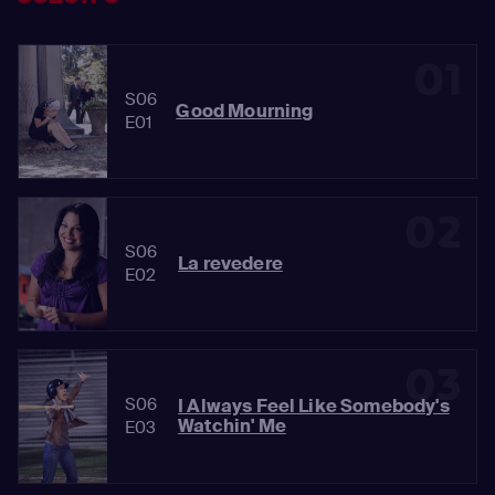
01
S06
Good Mourning
E01
02
S06
La revedere
E02
03
S06
I Always Feel Like Somebody's
Watchin' Me
E03