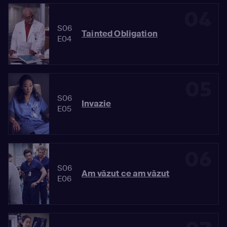
04
S06
Tainted Obligation
E04
05
S06
Invazie
E05
06
S06
Am văzut ce am văzut
E06