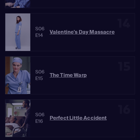
14
S06
Valentine's Day Massacre
E14
15
S06
The Time Warp
E15
16
S06
Perfect Little Accident
E16