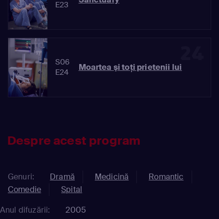
E23
24
S06
Moartea şi toţi prietenii lui
E24
Despre acest program
Genuri:
Dramă
Medicină
Romantic
Comedie
Spital
Anul difuzării:
2005