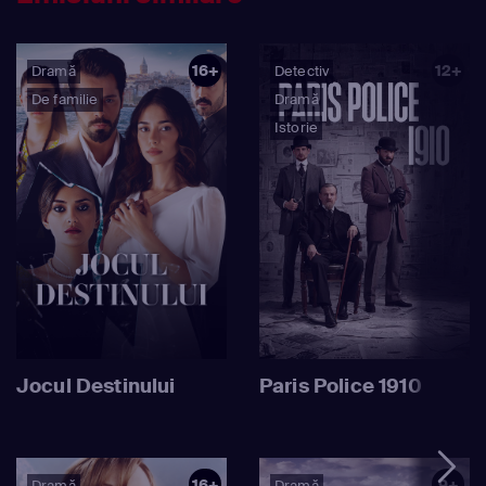
16+
12+
Dramă
Detectiv
De familie
Dramă
Istorie
Jocul Destinului
Paris Police 1910
16+
9+
Dramă
Dramă