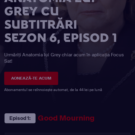
GREY CU
SUBTITRĂRI
SEZON 6, EPISOD 1
Urmăriți Anatomia lui Grey chiar acum în aplicația Focus
Sat!
AONEAZĂ-TE ACUM
Abonamentul se reînnoiește automat, de la 44 lei pe lună
Good Mourning
Episod 1: