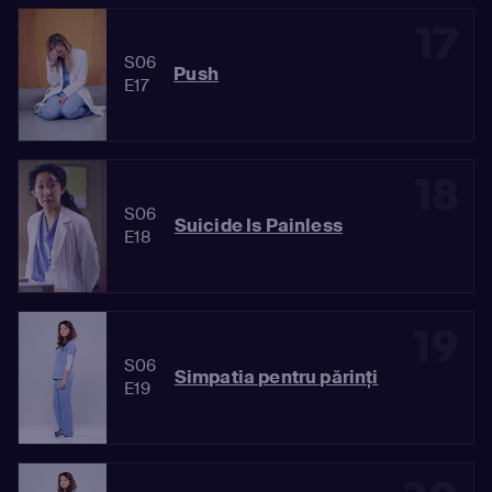
17
S06
Push
E17
18
S06
Suicide Is Painless
E18
19
S06
Simpatia pentru părinţi
E19