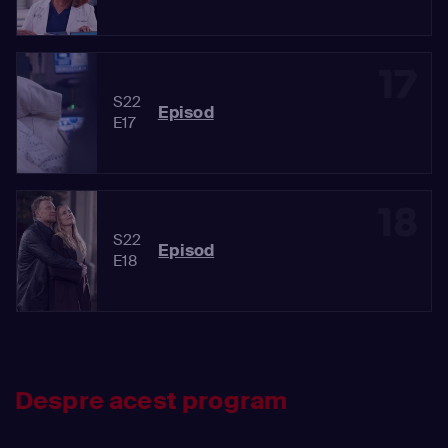
17
S22
Episod
E17
18
S22
Episod
E18
Despre acest program