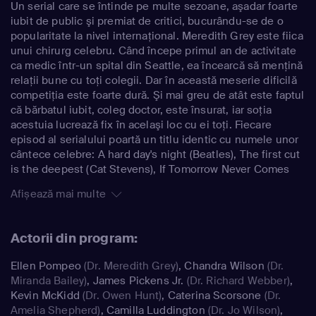
Un serial care se întinde pe multe sezoane, aşadar foarte
iubit de public şi premiat de critici, bucurându-se de o
popularitate la nivel internaţional. Meredith Grey este fiica
unui chirurg celebru. Când începe primul an de activitate
ca medic într-un spital din Seattle, ea încearcă să menţină
relaţii bune cu toţi colegii. Dar în această meserie dificilă
competiţia este foarte dură. Şi mai greu de atât este faptul
că bărbatul iubit, coleg doctor, este însurat, iar soţia
acestuia lucrează fix în acelaşi loc cu ei toţi. Fiecare
episod al serialului poartă un titlu identic cu numele unor
cântece celebre: A hard day's night (Beatles), The first cut
is the deepest (Cat Stevens), If Tomorrow Never Comes
(Ronan Keating), etc.
Afișează mai multe
Actorii din program:
Ellen Pompeo
(Dr. Meredith Grey)
,
Chandra Wilson
(Dr.
Miranda Bailey)
,
James Pickens Jr.
(Dr. Richard Webber)
,
Kevin McKidd
(Dr. Owen Hunt)
,
Caterina Scorsone
(Dr.
Amelia Shepherd)
,
Camilla Luddington
(Dr. Jo Wilson)
,