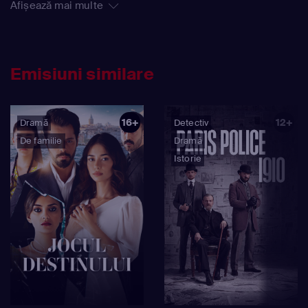
Afișează mai multe
Emisiuni similare
16+
12+
Dramă
Detectiv
De familie
Dramă
Istorie