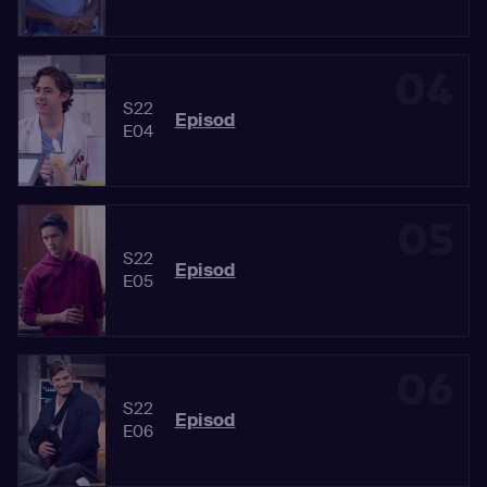
04
S22
Episod
E04
05
S22
Episod
E05
06
S22
Episod
E06