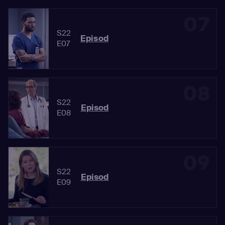
07
S22
Episod
E07
08
S22
Episod
E08
09
S22
Episod
E09