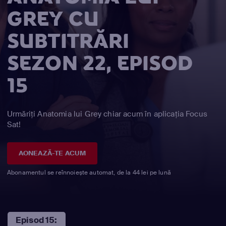
GREY CU
SUBTITRĂRI
SEZON 22, EPISOD
15
Urmăriți Anatomia lui Grey chiar acum în aplicația Focus
Sat!
AONEAZĂ-TE ACUM
Abonamentul se reînnoiește automat, de la 44 lei pe lună
Episod 15: