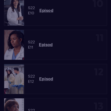
10
S22
Episod
E10
11
S22
Episod
E11
12
S22
Episod
E12
13
S22