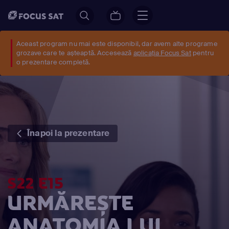
Aceast program nu mai este disponibil, dar avem alte programe
grozave care te așteaptă. Accesează
aplicația Focus Sat
pentru
o prezentare completă.
Înapoi la prezentare
S22 E15
URMĂREȘTE
ANATOMIA LUI