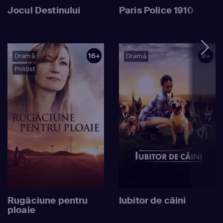
Jocul Destinului
Paris Police 1910
16+
9+
Dramă
Dramă
Polițist
Rugăciune pentru
Iubitor de câini
ploaie