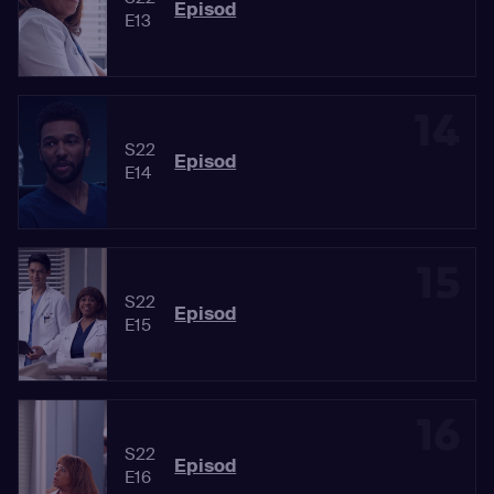
Episod
E13
14
S22
Episod
E14
15
S22
Episod
E15
16
S22
Episod
E16