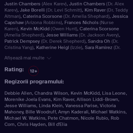
Justin Chambers
(Alex Karev)
,
Justin Chambers
(Dr. Alex
Karev)
,
Jake Borelli
(Dr. Levi Schmitt)
,
Kim Raver
(Dr. Teddy
Altman)
,
Caterina Scorsone
(Dr. Amelia Shephard)
,
Jessica
Capshaw
(Arizona Robbins)
,
Frances Nichols
(Nurse
Karen)
,
Kevin McKidd
(Owen Hunt)
,
Caterina Scorsone
(Amelia Shepherd)
,
Jesse Williams
(Dr. Jackson Avery)
,
Patrick Dempsey
(Dr. Derek Shepherd)
,
Sandra Oh
(Dr.
Cristina Yang)
,
Katherine Heigl
(Izzie)
,
Sara Ramirez
(Dr.
Callie Torres)
Afișează mai multe
Rating:
12+
Regizorii programului:
Debbie Allen, Chandra Wilson, Kevin McKidd, Lisa Leone,
Morenike Joela Evans, Kim Raver, Allison Liddi-Brown,
Jesse Williams, Linda Klein, Vanessa Parise, Victoria
Mahoney, Bille Woodruff, Amyn Kaderali, Michael Watkins,
Michael W. Watkins, Pete Chatmon, Nicole Rubio, Rob
Corn, Chris Hayden, Bill d'Elia