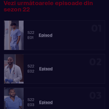
Vezi următoarele episoade din
sezon 22
01
S22
Episod
E01
02
S22
Episod
E02
03
S22
Episod
E03